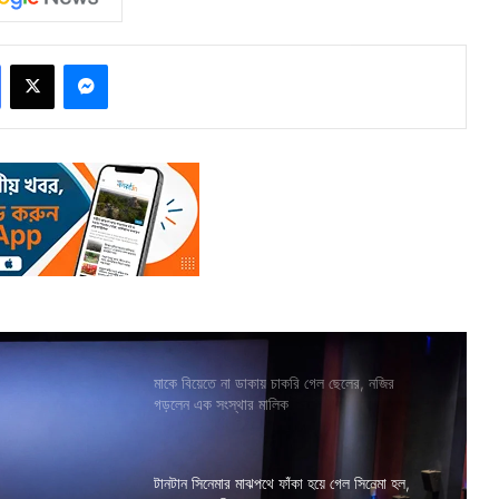
Facebook
X
Messenger
মাকে বিয়েতে না ডাকায় চাকরি গেল ছেলের, নজির
গড়লেন এক সংস্থার মালিক
টানটান সিনেমার মাঝপথে ফাঁকা হয়ে গেল সিনেমা হল,