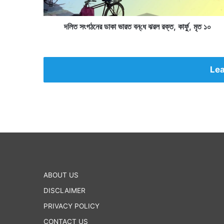
র
ডা
কা
দলিত সংগঠনের ডাকা ভারত বন্‌ধে ঝরল রক্ত, কার্ফু, মৃত ১০
ভা
র
ত
ব
Lea
ন্‌
ধে
ঝ
র
ল
র
ক্ত
,
কা
র্ফু
ABOUT US
,
DISCLAIMER
মৃ
ত
PRIVACY POLICY
১
CONTACT US