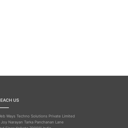
REACH US
eb Ways Techno Solutions Private Limited
 Joy Narayan Tarka Panchanan Lane