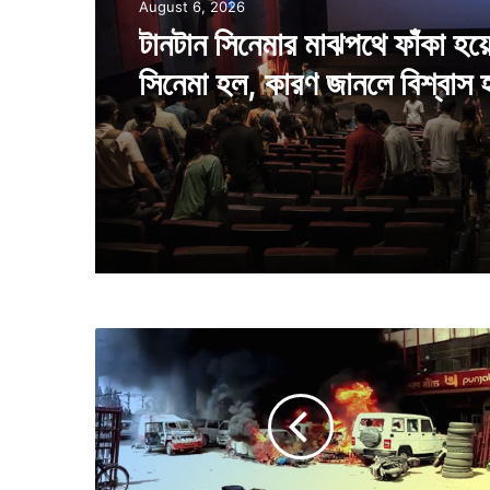
August 6, 2026
টানটান সিনেমার মাঝপথে ফাঁকা হয়
সিনেমা হল, কারণ জানলে বিশ্বাস 
দ
লি
ত
সং
গ
ঠ
নে