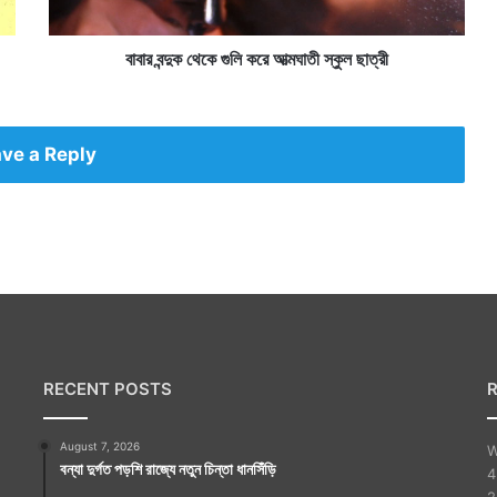
কে
গু
লি
বাবার বন্দুক থেকে গুলি করে আত্মঘাতী স্কুল ছাত্রী
ক
রে
আ
ত্ম
ve a Reply
ঘা
তী
স্কু
ল
ছা
ত্রী
RECENT POSTS
August 7, 2026
W
বন্যা দুর্গত পড়শি রাজ্যে নতুন চিন্তা ধানসিঁড়ি
4