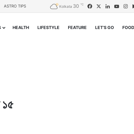
℃
30
Facebook
X
LinkedIn
YouTu
In
ASTRO TIPS
Kolkata
S
HEALTH
LIFESTYLE
FEATURE
LET’S GO
FOOD
ত ১৫