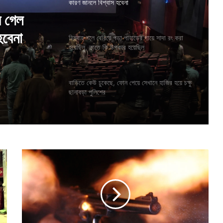
কারণ জানলে বিশ্বাস হবেনা
ে গেল
হবেনা
হিমবাহ গলে বেরিয়ে পড়া পাহাড়ের গায়ে সাদা রং করা
হয়েছিল, তাতে কি উপকার হয়েছিল
বাড়িতে কেউ ঢুকেছে, ফোন পেয়ে সেখানে হাজির হয়ে চক্ষু
ছানাবড়া পুলিশের
বা
বা
র
ব
ন্দু
ক
থে