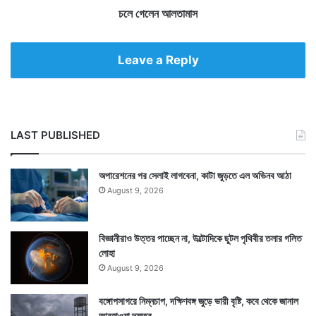
শা
স
চলে গেলেন আলতামাস
ল
জ
য়
Leave a Reply
পা
লা
নি
স্বা
মী
LAST PUBLISHED
র
অপারেশনের পর সেলাই লাগবেনা, কাটা জুড়তে এল অভিনব আঠা
August 9, 2026
বিজ্ঞানীরাও উত্তর পাচ্ছেন না, উল্টোদিকে ছুটল পৃথিবীর তলার গলিত
লোহা
August 9, 2026
বঙ্গোপসাগরে নিম্নচাপ, দক্ষিণবঙ্গ জুড়ে ভারী বৃষ্টি, কবে থেকে জানাল
আবহাওয়া দফতর