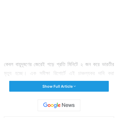
কেবল বায়ুদূষণের জেরেই গড়ে প্রতি মিনিটে ২ জন করে ভারতীর
মৃত্যু হচ্ছে। এক সমীক্ষা রিপোর্টে এই চাঞ্চল্যকর দাবি করা
হয়েছে। ২০১০ সালে করা সমীক্ষার এই রিপোর্ট প্রকাশিত হয়েছে
Show Full Article
মেডিক্যাল জার্নাল অব দ্যা ল্যানসেট পত্রিকায়। রিপোর্টে ভারতে
দূষণের মাত্রাবৃদ্ধি নিয়ে উদ্বেগ প্রকাশ করে জানানো হয়েছে, এ
দেশে বেশ কয়েকটি এমন শহর রয়েছে যেখানে বায়ুদূষণের মাত্রা
অত্যধিক। পাশাপাশি সমীক্ষায় দাবি করা হয়েছে, বায়ুদূষণ ও