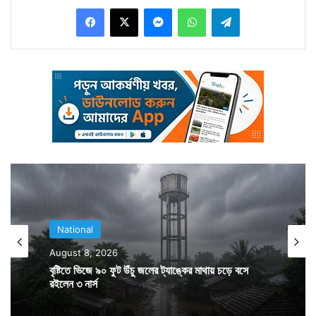
Facebook
X
Messenger
WhatsApp
Telegram
আবহাওয়ার পরিবর্তন, একে অপরের সঙ্গে যুক্ত। এই দুইয়ের
প্রভাবে অনেক মানুষই অসুস্থ হয়ে পড়ছেন। মৃত্যু হচ্ছে। খোদ
রাজধানী নয়াদিল্লিকেই দেশের দূষিততম শহরের মাথায় রেখেছে
সমীক্ষা। উত্তর ভারত জুড়েই এই দূষণ নিয়ে উদ্বেগ প্রকাশ করা
হয়েছে।
National
August 8, 2026
বৃষ্টিতে ভিজে ৯০ ফুট উঁচু জলের ট্যাঙ্কের মাথায় চড়ে বসে
রইলেন ৩ নার্স