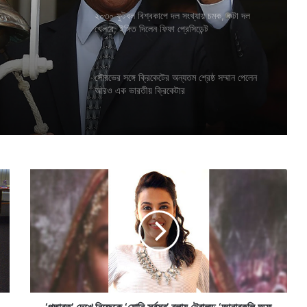
২০৩০ ফুটবল বিশ্বকাপে দল সংখ্যায় চমক, কটা দল
খেলবে, ইঙ্গিত দিলেন ফিফা প্রেসিডেন্ট
সৌরভের সঙ্গে ক্রিকেটের অন্যতম শ্রেষ্ঠ সম্মান পেলেন
আরও এক ভারতীয় ক্রিকেটার
‘
প
দ্মা
ব
ত
’
দে
খে
নি
জে