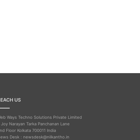
REACH US
eb Ways Techno Solutions Private Limited
 Joy Narayan Tarka Panchanan Lane
nd Floor Kolkata 700011 India
ews Desk : newsdesk@nilkantho.in