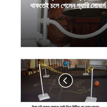
থাকতেই চলে গেলেন গ্যারি সোবার্স
টা
কা
চু
রি
ক
র
তে
মা
মা
কে