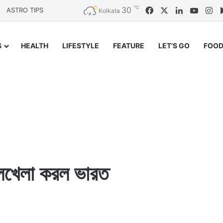
℃
30
Facebook
X
LinkedIn
YouTu
In
ASTRO TIPS
Kolkata
S
HEALTH
LIFESTYLE
FEATURE
LET’S GO
FOOD
লেখেলা করল ভারত