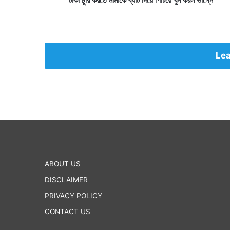
টাকা চুরি করতে মামাকে ব্যাট দিয়ে পিটিয়ে খুন করল ভাগ্নে
ব্যা
ট
দি
য়ে
পি
Lea
টি
য়ে
খু
ন
ক
র
ল
ভা
গ্নে
ABOUT US
DISCLAIMER
PRIVACY POLICY
CONTACT US