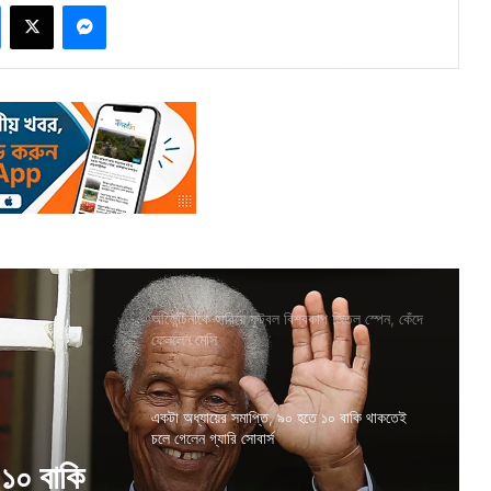
Facebook
X
Messenger
আর্জেন্টিনাকে হারিয়ে ফুটবল বিশ্বকাপ জিতল স্পেন, কেঁদে
ফেললেন মেসি
একটা অধ্যায়ের সমাপ্তি, ৯০ হতে ১০ বাকি থাকতেই
চলে গেলেন গ্যারি সোবার্স
 ১০ বাকি