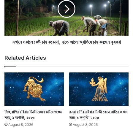
কে
স
ম
কা
ন
লে
কা
কে
ট
উ
বে
চা
ও
ষ
এখানে সকালে কেউ চাষ করেননা, রাতে আলো জ্বালিয়ে চাষ করছেন কৃষকরা
শু
ক
ভ
রে
Related Articles
স
ন
ম
না
য়
,
,
রা
আমার জ্যোতিষশাস্ত্রের শিক্ষাগুরু শ্রীশুকদেব গোস্বামীর গ্রন্থের
২
তে
সাহায্য নিয়ে এই অংশটুকু লেখা হয়েছে। এর সঙ্গে সংযোজন করা
১
আ
মে
লো
হয়েছে নিজের পেশাগত জীবনের বেশ কিছু অভিজ্ঞতার কথা। লেখক
,
জ্বা
চিরকৃতজ্ঞ হয়ে রইল উক্ত গ্রন্থের লেখক ও প্রকাশকের কাছে।
২
লি
সিংহ রাশির রবিবার দিনটা কেমন কাটবে ও শুভ
কন্যা রাশির রবিবার দিনটা কেমন কাটবে ও শুভ
০
য়ে
সময়, ৯ অগাস্ট, ২০২৬
সময়, ৯ অগাস্ট, ২০২৬
২
চা
August 8, 2026
August 8, 2026
৬
ষ