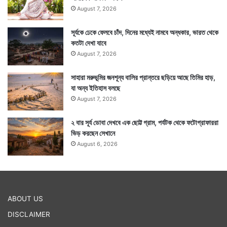
August 7, 2026
সূর্যকে ঢেকে ফেলবে চাঁদ, দিনের মধ্যেই নামবে অন্ধকার, ভারত থেকে
আরেকটা হল বারবেলা, কালবেলা ও কালরাত্রি। এই সময় যেকোনও
কতটা দেখা যাবে
শুভকাজ নিষ্ফলই হয়ে থাকে। সুতরাং আনুমানিক সময় ধরে কাজ
August 7, 2026
করলে ভাল ফল আশা করা যেতে পারে।
সাহারা মরুভূমির জনশূন্য বালির প্রান্তরে ছড়িয়ে আছে তিমির হাড়,
যা অন্য ইতিহাস বলছে
August 7, 2026
২ বার সূর্য ডোবা দেখবে এক ছোট্ট গ্রাম, পর্যটক থেকে ফটোগ্রাফাররা
ভিড় করছেন সেখানে
August 6, 2026
ABOUT US
DISCLAIMER