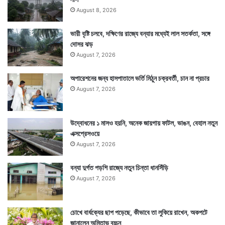
August 8, 2026
এই যোগে যেকোনও শুভকাজে বেরলে সাধারণভাবে শুভ ফললাভ হয়ে
ভারী বৃষ্টি চলবে, দক্ষিণের রাজ্যে বন্যার মধ্যেই লাল সতর্কতা, সঙ্গে
দোসর ঝড়
থাকে। যেমন চাকরির পরীক্ষা, কোথাও যাত্রা, কোনও শুভকাজে
August 7, 2026
যাওয়া, পরীক্ষা, বাড়ি কেনাবেচা ইত্যাদি যেকোনও এই কাজ
অপারেশনের জন্য হাসপাতালে ভর্তি মিঠুন চক্রবর্তী, চান না প্রচার
অমৃতযোগ ও মাহেন্দ্রযোগে করলে শুভ ফল পাওয়া যেতে পারে।
August 7, 2026
উদ্বোধনের ১ মাসও হয়নি, অনেক জায়গায় ফাটল, ভাঙন, বেহাল নতুন
এক্সপ্রেসওয়ে
August 7, 2026
বন্যা দুর্গত পড়শি রাজ্যে নতুন চিন্তা ধানসিঁড়ি
August 7, 2026
চোখে বার্ধক্যের ছাপ পড়েছে, কীভাবে তা লুকিয়ে রাখেন, অকপটে
জানালেন অমিতাভ বচ্চন