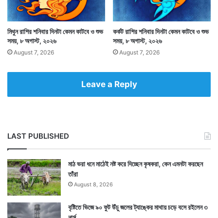
যে সময়টা শুভকাজের পক্ষে শুভদায়ক। সেই সময়ের মধ্যে শুভকাজ
করলে শুভই হবে একথা জোর দিয়ে বলা যায়না। কারণ বিভিন্ন রাশি
মিথুন রাশির শনিবার দিনটা কেমন কাটবে ও শুভ
কর্কট রাশির শনিবার দিনটা কেমন কাটবে ও শুভ
গ্রহ নক্ষত্র ইত্যাদির উপর শুভ ফলের মাত্রা কমবেশি হয়ে থাকে।
সময়, ৮ অগাস্ট, ২০২৬
সময়, ৮ অগাস্ট, ২০২৬
August 7, 2026
August 7, 2026
তবুও কিছুটা শুভ ফল আশা করা যায়। যেমন অমৃতযোগ ও
মাহেন্দ্রযোগ।
Leave a Reply
LAST PUBLISHED
মাঠ ভরা ধনে মাঠেই নষ্ট করে দিচ্ছেন কৃষকরা, কেন এমনটা করছেন
তাঁরা
August 8, 2026
বৃষ্টিতে ভিজে ৯০ ফুট উঁচু জলের ট্যাঙ্কের মাথায় চড়ে বসে রইলেন ৩
নার্স