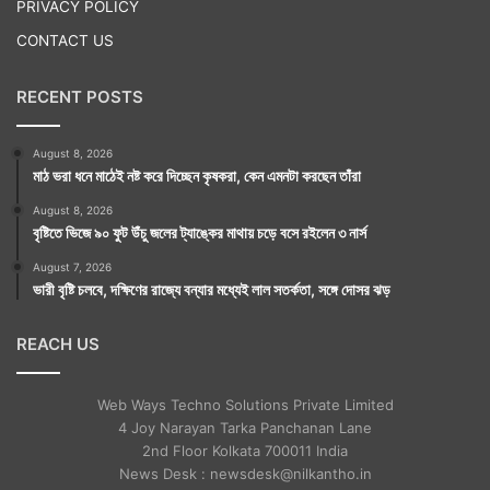
PRIVACY POLICY
CONTACT US
আজকের সময়সূচী :
RECENT POSTS
অমৃতযোগ : বিকেল ৩টে ২৮ মিনিট থেকে সূর্যাস্ত পর্যন্ত। পুনরায়
রাত্রি ৬টা ৫১ মিনিট থেকে ৯টা ১ মিনিটের মধ্যে। পুনরায় ১১টা
August 8, 2026
মাঠ ভরা ধনে মাঠেই নষ্ট করে দিচ্ছেন কৃষকরা, কেন এমনটা করছেন তাঁরা
৫৫ মিনিট থেকে ২টো ৫ মিনিটের মধ্যে। পুনরায় ৩টে ৩২ মিনিট
August 8, 2026
থেকে সূর্যোদয় পর্যন্ত।
বৃষ্টিতে ভিজে ৯০ ফুট উঁচু জলের ট্যাঙ্কের মাথায় চড়ে বসে রইলেন ৩ নার্স
মাহেন্দ্রযোগ : সকাল ৫টা ৫১ মিনিটের মধ্যে। পুনরায় ৯টা ২২
August 7, 2026
ভারী বৃষ্টি চলবে, দক্ষিণের রাজ্যে বন্যার মধ্যেই লাল সতর্কতা, সঙ্গে দোসর ঝড়
মিনিট থেকে ১১টা ৭ মিনিটের মধ্যে।
বারবেলা : বিকেল ২টো ৫১ মিনিট থেকে সূর্যাস্ত পর্যন্ত।
REACH US
কালরাত্রি : রাত্রি ১১টা ৩৩ মিনিট থেকে ১২টা ৫৪ মিনিটের
Web Ways Techno Solutions Private Limited
মধ্যে।
4 Joy Narayan Tarka Panchanan Lane
2nd Floor Kolkata 700011 India
News Desk : newsdesk@nilkantho.in