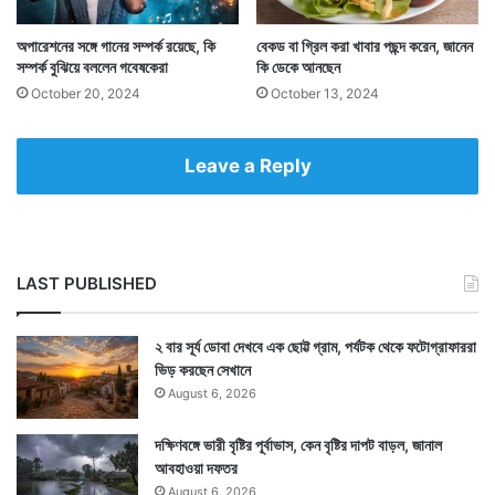
আক্রান্ত হওয়ার সম্ভাবনা বাড়ে। বাড়ে ক্যানসারের সম্ভাবনাও।
অপারেশনের সঙ্গে গানের সম্পর্ক রয়েছে, কি
বেকড বা গ্রিল করা খাবার পছন্দ করেন, জানেন
সম্পর্ক বুঝিয়ে বললেন গবেষকেরা
কি ডেকে আনছেন
October 20, 2024
October 13, 2024
Leave a Reply
LAST PUBLISHED
২ বার সূর্য ডোবা দেখবে এক ছোট্ট গ্রাম, পর্যটক থেকে ফটোগ্রাফাররা
ভিড় করছেন সেখানে
August 6, 2026
শুধু হৃদরোগ বা ক্যানসার বলেই নয়, বসে থাকা থেকে বাড়তে পারে
কোমরের চর্বি, বাড়তে পারে ব্লাড সুগার, বাড়তে পারে পেটের
দক্ষিণবঙ্গে ভারী বৃষ্টির পূর্বাভাস, কেন বৃষ্টির দাপট বাড়ল, জানাল
আবহাওয়া দফতর
কোলেস্টেরল স্তর। এককথায় শুধু বসে থাকার সুখ ডেকে আনতে
August 6, 2026