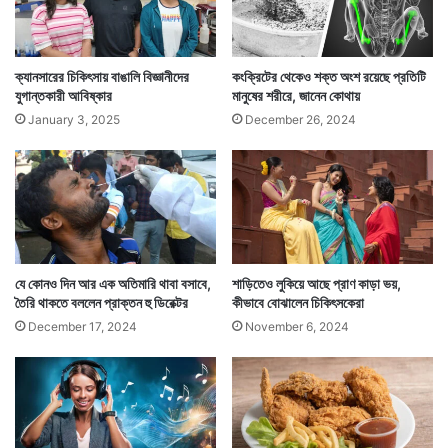
যা দাবি করছেন তা রীতিমত আতঙ্কের। একটানা বসে থাকলে তা
প্রাণঘাতীও হতে পারে বলে জানাচ্ছেন তাঁরা।
ক্যানসারের চিকিৎসায় বাঙালি বিজ্ঞানীদের
কংক্রিটের থেকেও শক্ত অংশ রয়েছে প্রতিটি
যুগান্তকারী আবিষ্কার
মানুষের শরীরে, জানেন কোথায়
January 3, 2025
December 26, 2024
যে কোনও দিন আর এক অতিমারি থাবা বসাবে,
শাড়িতেও লুকিয়ে আছে প্রাণ কাড়া ভয়,
তৈরি থাকতে বললেন প্রাক্তন হু ডিরেক্টর
কীভাবে বোঝালেন চিকিৎসকেরা
December 17, 2024
November 6, 2024
গবেষকেরা জানাচ্ছেন স্রেফ বেশিক্ষণ বসে থাকেন বলে হৃদরোগে