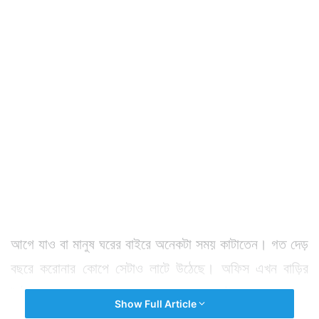
আগে যাও বা মানুষ ঘরের বাইরে অনেকটা সময় কাটাতেন। গত দেড়
বছরে করোনার কোপে সেটাও লাটে উঠেছে। অফিস এখন বাড়ির
বৈঠকখানায় এসে পড়েছে। পড়ুয়াদের স্কুলও ঘরেই।
Show Full Article