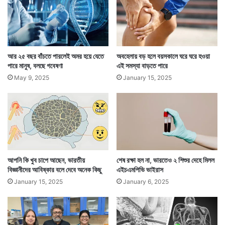
সিগারেট মানুষের জন্য ক্ষতিকর। তাও আবার দিনে এক প্যাকেট
সিগারেট! যা আদপে এক ভয়ংকর বার্তা বহন করছে। তার সমান
ক্ষতি হয় শুধু কোথাও একটানা বসে থাকলেই!
আর ২৫ বছর বাঁচতে পারলেই অমর হয়ে যেতে
অবহেলায় বড় হলে বয়সকালে ঘরে ঘরে হওয়া
পারে মানুষ, বলছে গবেষণা
এই সমস্যা বাড়তে পারে
May 9, 2025
January 15, 2025
আপনি কি খুব চাপে আছেন, ভারতীয়
শেষ রক্ষা হল না, ভারতেও ২ শিশুর দেহে মিলল
বিজ্ঞানীদের আবিষ্কার বলে দেবে অনেক কিছু
এইচএমপিভি ভাইরাস
January 15, 2025
January 6, 2025
অবাক হওয়ার মত শোনালেও গবেষকরা কিন্তু তাই বলছেন। তাঁরা