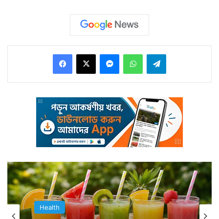
Facebook
X
Messenger
WhatsApp
Telegram
সংক্রমণ থেকে দূরে থাকতে প্রয়োজন ছাড়া বিশেষ বাড়ির বাইরে
যেতে চাইছেন না অনেকেই। সময় কাটাতে দীর্ঘক্ষণ বসে টিভি দেখা
বা মোবাইল দেখা চলছে। ফলে বাড়িতে টানা বসে কাজের প্রবণতা
বেড়েছে।
Health