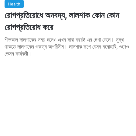
Health
রোগপ্রতিরোধে অনবদ্য, লালশাক কোন কোন
রোগপ্রতিরোধ করে
শীতকাল লালশাকের সময় হলেও এখন সারা বছরই এর দেখা মেলে। সুস্থ
থাকতে লালশাকের গুরুত্ব অপরিসীম। লালশাক রূপে যেমন মনোহারি, গুণেও
তেমন কার্যকরী।