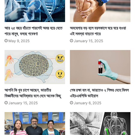
প্রতিরোধে সাহায্য করে। মস্তিষ্ক ও হৃদপিণ্ডকে শক্তিশালী
করতে লালশাকের ভূমিকা আছে।
আর ২৫ বছর বাঁচতে পারলেই অমর হয়ে যেতে
অবহেলায় বড় হলে বয়সকালে ঘরে ঘরে হওয়া
পারে মানুষ, বলছে গবেষণা
এই সমস্যা বাড়তে পারে
May 9, 2025
January 15, 2025
আপনি কি খুব চাপে আছেন, ভারতীয়
শেষ রক্ষা হল না, ভারতেও ২ শিশুর দেহে মিলল
বিজ্ঞানীদের আবিষ্কার বলে দেবে অনেক কিছু
এইচএমপিভি ভাইরাস
January 15, 2025
January 6, 2025
রক্ত শূন্যতা রোধ করতে লালশাক খুব ভাল কাজ দেয়। এছাড়া
চোখের জন্যও লালশাক খাওয়া খুব উপকারি। দাঁত ও হাড়ের জন্য