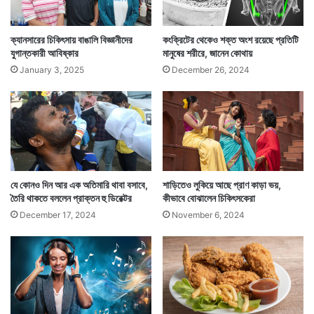
লালশাক উপকারি।
ক্যানসারের চিকিৎসায় বাঙালি বিজ্ঞানীদের
কংক্রিটের থেকেও শক্ত অংশ রয়েছে প্রতিটি
যুগান্তকারী আবিষ্কার
মানুষের শরীরে, জানেন কোথায়
January 3, 2025
December 26, 2024
যে কোনও দিন আর এক অতিমারি থাবা বসাবে,
শাড়িতেও লুকিয়ে আছে প্রাণ কাড়া ভয়,
তৈরি থাকতে বললেন প্রাক্তন হু ডিরেক্টর
কীভাবে বোঝালেন চিকিৎসকেরা
December 17, 2024
November 6, 2024
Tags
Healthcare