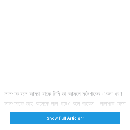
লালশাক বলে আমরা যাকে চিনি তা আসলে নটেশাকের একটা ধরণ।
লালশাককে তাই অনেকে লাল নটেও বলে থাকেন। লালশাক ভাজা
পছন্দ করেন না এমন লোক খুব কম আছেন। বিভিন্ন অনুষ্ঠান
Show Full Article
বাড়িতে প্রথম পাতে পোস্ত, বাদাম দিয়ে লালশাক ভাজা পরিবেশন