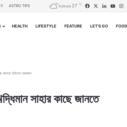
℃
27
Facebook
X
LinkedIn
YouT
I
GY
ASTRO TIPS
Kolkata
S
HEALTH
LIFESTYLE
FEATURE
LET’S GO
FOOD
কাছে জানতে চাইলেন হরভজন
ঋদ্ধিমান সাহার কাছে জানতে