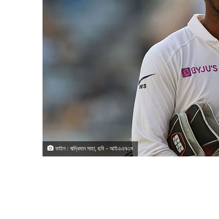
ফাইল : ঋদ্ধিমান সাহা, ছবি - আইএএনএস