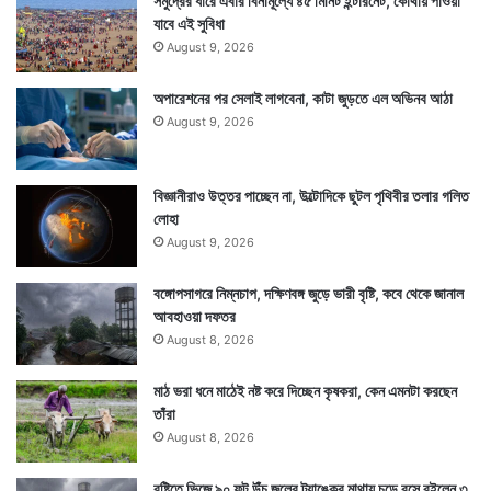
সমুদ্রের ধারে এবার বিনামূল্যে ৪৫ মিনিট ইন্টারনেট, কোথায় পাওয়া
মা
যাবে এই সুবিধা
দে
August 9, 2026
খা
র
অপারেশনের পর সেলাই লাগবেনা, কাটা জুড়তে এল অভিনব আঠা
প
August 9, 2026
র
প্র
শ্ন
দ
বিজ্ঞানীরাও উত্তর পাচ্ছেন না, উল্টোদিকে ছুটল পৃথিবীর তলার গলিত
র্শ
লোহা
ক
August 9, 2026
দে
র
বঙ্গোপসাগরে নিম্নচাপ, দক্ষিণবঙ্গ জুড়ে ভারী বৃষ্টি, কবে থেকে জানাল
আবহাওয়া দফতর
August 8, 2026
মাঠ ভরা ধনে মাঠেই নষ্ট করে দিচ্ছেন কৃষকরা, কেন এমনটা করছেন
তাঁরা
August 8, 2026
বৃষ্টিতে ভিজে ৯০ ফুট উঁচু জলের ট্যাঙ্কের মাথায় চড়ে বসে রইলেন ৩