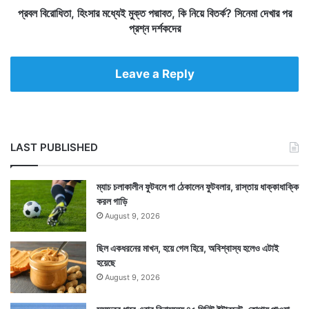
দা
সা
প্রবল বিরোধিতা, হিংসার মধ্যেই মুক্ত পদ্মাবত, কি নিয়ে বিতর্ক? সিনেমা দেখার পর
ন
র
প্রশ্ন দর্শকদের
বি
ম
রো
ধ্যে
ধী
ই
Leave a Reply
মা
মু
ম
ক্ত
লা
প
দ্মা
ব
LAST PUBLISHED
ত
,
কি
ম্যাচ চলাকালীন ফুটবলে পা ঠেকালেন ফুটবলার, রাস্তায় ধাক্কাধাক্কি
নি
করল গাড়ি
য়ে
August 9, 2026
বি
ত
ছিল একধরনের মাখন, হয়ে গেল হিরে, অবিশ্বাস্য হলেও এটাই
র্ক
হয়েছে
?
August 9, 2026
সি
নে