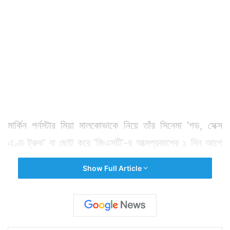
মার্কিন পর্নস্টার মিয়া মালকোভাকে নিয়ে তাঁর সিনেমা ‘গড, সেক্স
এণ্ড ট্রুথ’ বা ছোট করে ‘জিএসটি’-র আত্মপ্রকাশের ১ দিন আগে
বিপাকে পড়লেন পরিচালক রামগোপাল বর্মা। সিনেমায় অশ্লীলতার
Show Full Article
অভিযোগে তাঁর বিরুদ্ধে পুলিশে মামলা রুজু হল। মামলা রুজু
করেছেন সমাজসেবী দেবী সহ অনেকে। কয়েকদিন ধরেই এই
সিনেমাকে কেন্দ্র করে পারদ চড়ছিল। হায়দরাবাদে দফায় দফায় এই
সিনেমা ব্যান করার দাবি জানিয়ে বিক্ষোভে সামিল হয় মহিলা