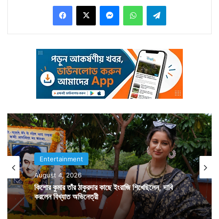
Facebook
X
Messenger
WhatsApp
Telegram
সংগঠনগুলি। এবার পুলিশের কাছেও পরিচালকের বিরুদ্ধে রুজু হল
মামলা।
Entertainment
August 4, 2026
কিশোর কুমার তাঁর ঠাকুরদার কাছে ইংরাজি শিখেছিলেন, দাবি
করলেন বিখ্যাত অভিনেত্রী
পরিচালকের বিরুদ্ধে অভিযোগ, সিনেমার যে পোস্টারগুলি সোশ্যাল