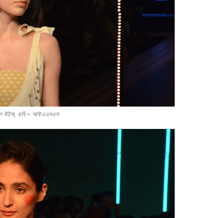
াশন উইক, ছবি – আইএএনএস