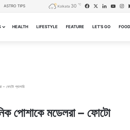
℃
30
Facebook
X
LinkedIn
YouTu
In
ASTRO TIPS
Kolkata
S
HEALTH
LIFESTYLE
FEATURE
LET’S GO
FOOD
া – ফোটো গ্যালারি
ুনিক পোশাকে মডেলরা – ফোটো