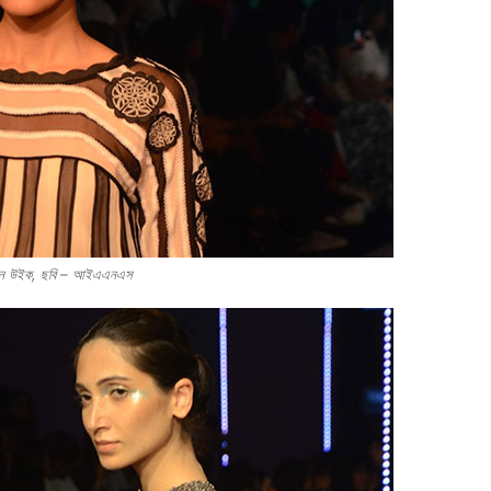
াশন উইক, ছবি – আইএএনএস