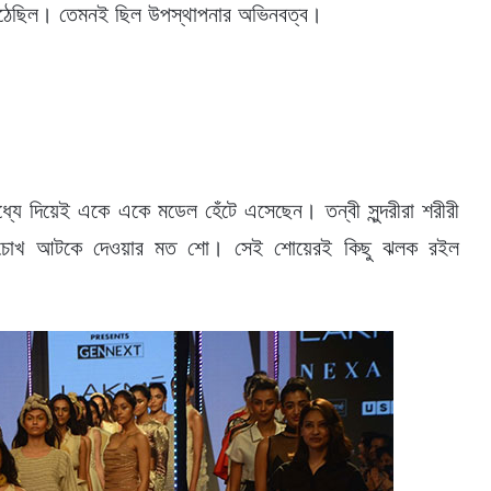
 উঠেছিল। তেমনই ছিল উপস্থাপনার অভিনবত্ব।
যে দিয়েই একে একে মডেল হেঁটে এসেছেন। তন্বী সুন্দরীরা শরীরী
িলিয়ে চোখ আটকে দেওয়ার মত শো। সেই শোয়েরই কিছু ঝলক রইল