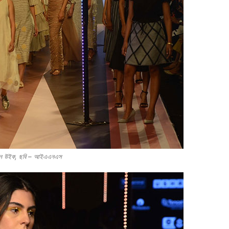
াশন উইক, ছবি – আইএএনএস