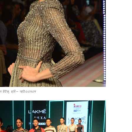
াশন উইক, ছবি – আইএএনএস