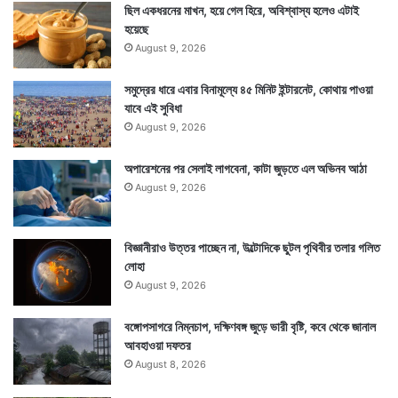
ও
ছিল একধরনের মাখন, হয়ে গেল হিরে, অবিশ্বাস্য হলেও এটাই
ভু
হয়েছে
এই ২ প্রকারের পোকায় রয়েছে ভরপুর প্রোটিন, ভাল ফ্যাট,
গ
August 9, 2026
তে
আয়রন, জিঙ্ক, অ্যামিনো অ্যাসিড। যা মহাকাশে মহাকাশচারীদের
হ
সমুদ্রের ধারে এবার বিনামূল্যে ৪৫ মিনিট ইন্টারনেট, কোথায় পাওয়া
টিকে থাকতে সাহায্য করবে। আপাতত এই ২টি পোকাকে
ল
যাবে এই সুবিধা
মহাকাশের খাবার মেনু কার্ডে জায়গা দেওয়া হলেও আগামী দিনে
August 9, 2026
আরও পোকার সন্ধান চলছে, যা মহাকাশচারীদের খাবার হিসাবে
অপারেশনের পর সেলাই লাগবেনা, কাটা জুড়তে এল অভিনব আঠা
পাঠানো যেতে পারে।
August 9, 2026
বিজ্ঞানীরাও উত্তর পাচ্ছেন না, উল্টোদিকে ছুটল পৃথিবীর তলার গলিত
লোহা
August 9, 2026
বঙ্গোপসাগরে নিম্নচাপ, দক্ষিণবঙ্গ জুড়ে ভারী বৃষ্টি, কবে থেকে জানাল
আবহাওয়া দফতর
August 8, 2026