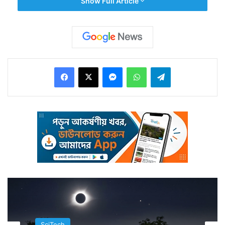
Show Full Article
Facebook
X
Messenger
WhatsApp
Telegram
তাছাড়া মহাকাশে দীর্ঘদিনের জন্য পাড়িও দিতে পারেন
মহাকাশচারীরা। বিজ্ঞানের অগ্রগতির স্বার্থে মহাকাশকে ভাল করে
জানতে তাঁরা মহাকাশে দীর্ঘসময় থাকলে তো তাঁদের খাবারের
প্রয়োজন।
SciTech