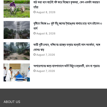
মাঠ ভরা ধনে মাঠেই নষ্ট করে দিচ্ছেন কৃষকরা, কেন এমনটা করছেন
তাঁরা
August 8, 2026
বৃষ্টিতে ভিজে ৯০ ফুট উঁচু জলের ট্যাঙ্কের মাথায় চড়ে বসে রইলেন ৩
নার্স
প্রসঙ্গত পৃথিবীতে এমন ২ হাজারের ওপর পোকা ও পতঙ্গ রয়েছে যা
August 8, 2026
মানুষ খেয়ে থাকেন। বিশ্বের নানা প্রান্তেই পোকামাকড় খাওয়ার
ভারী বৃষ্টি চলবে, দক্ষিণের রাজ্যে বন্যার মধ্যেই লাল সতর্কতা, সঙ্গে
প্রচলন বহু প্রাচীনকাল ধরে চলে আসছে।
দোসর ঝড়
August 7, 2026
অপারেশনের জন্য হাসপাতালে ভর্তি মিঠুন চক্রবর্তী, চান না প্রচার
August 7, 2026
ABOUT US