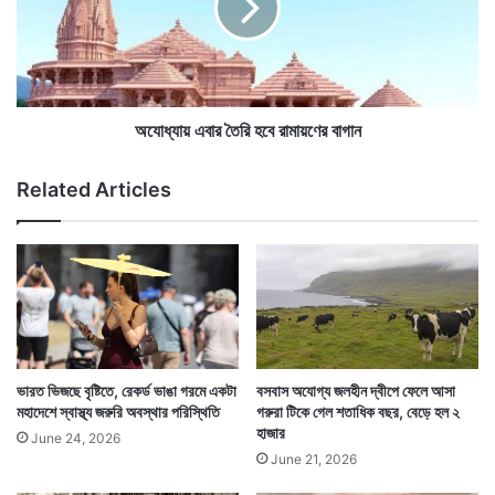
বা
এ
ন
বা
ভা
র
সি
তৈ
বা
রি
ণি
হ
অযোধ্যায় এবার তৈরি হবে রামায়ণের বাগান
জ্য
বে
এই চড় মারার ঘটনা ঘটার সময় মাক্রোঁর বিরুদ্ধে স্লোগানও ওঠে।
ন
রা
Related Articles
জানা যায় মাক্রোঁ এই ঘটনার পরও তাঁর কোভিড নিয়ন্ত্রণে যাবতীয়
গ
মা
রী
য়
কর্মসূচি সম্পূর্ণ করেন।
,
ণে
থ
র
ম
বা
কে
গা
জ
ন
ন
জী
ভারত ভিজছে বৃষ্টিতে, রেকর্ড ভাঙা গরমে একটা
বসবাস অযোগ্য জলহীন দ্বীপে ফেলে আসা
ব
মহাদেশে স্বাস্থ্য জরুরি অবস্থার পরিস্থিতি
গরুরা টিকে গেল শতাধিক বছর, বেড়ে হল ২
ন
হাজার
June 24, 2026
June 21, 2026