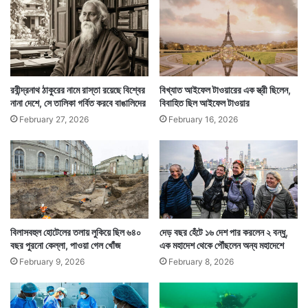
এদিকে ফ্রান্সের প্রধানমন্ত্রী এই ঘটনা নিয়ে ন্যাশনাল
রবীন্দ্রনাথ ঠাকুরের নামে রাস্তা রয়েছে বিশ্বের
বিখ্যাত আইফেল টাওয়ারের এক স্ত্রী ছিলেন,
নানা দেশে, সে তালিকা গর্বিত করবে বাঙালিদের
বিবাহিত ছিল আইফেল টাওয়ার
অ্যাসেম্বলিতে জানাতে গিয়ে বলেন, গণতন্ত্রে মত বিরোধ থাকবে।
February 27, 2026
February 16, 2026
কিন্তু তার মানে এই নয় যে কেউ শারীরিক আক্রমণের পথে যাবে।
বিলাসবহুল হোটেলের তলায় লুকিয়ে ছিল ৬৪০
দেড় বছর হেঁটে ১৬ দেশ পার করলেন ২ বন্ধু,
বছর পুরনো কেল্লা, পাওয়া গেল খোঁজ
এক মহাদেশ থেকে পৌঁছলেন অন্য মহাদেশে
February 9, 2026
February 8, 2026