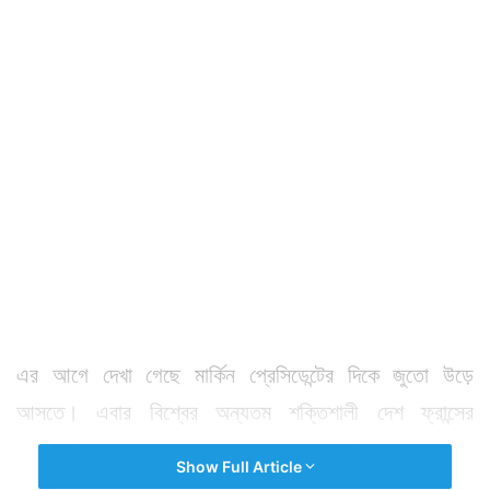
এর আগে দেখা গেছে মার্কিন প্রেসিডেন্টের দিকে জুতো উড়ে
আসতে। এবার বিশ্বের অন্যতম শক্তিশালী দেশ ফ্রান্সের
প্রেসিডেন্ট প্রকাশ্য রাস্তায় সকলের সামনে সপাটে চড় খেলেন এক
Show Full Article
যুবকের হাতে। চমকে দেওয়ার মত ঘটনাটি ঘটেছে ফ্রান্সের ড্রোঁমে