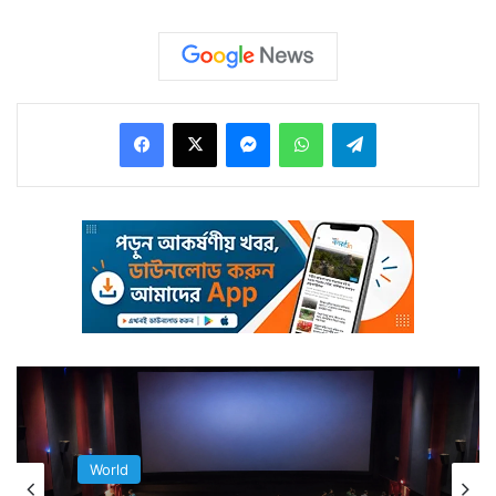
এলাকায় সফরকালে সাধারণ মানুষের সঙ্গে শুভেচ্ছা বিনিময়ের সময়।
Facebook
X
Messenger
WhatsApp
Telegram
একটি ভিডিও ভাইরাল হয়েছে যেখানে দেখা যাচ্ছে মাক্রোঁ এগিয়ে
যাচ্ছেন গার্ড রেলের ওপারে দাঁড়িয়ে থাকা আমজনতার দিকে।
World
World