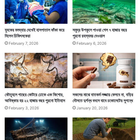
যুবকের মলদ্বার দেখেই হাসপাতাল ফাঁকা করে
সমুদ্র উপকূলে পাওয়া গেল ৭ হাজার বছর
এই ঘটনার পর ফ্রান্সের প্রেসিডেন্টের পাশেই দাঁড়িয়েছেন ফ্রান্সের
দিলেন চিকিৎসকেরা
পুরনো রহস্যময় দেওয়াল
বিরোধী নেতা জাঁ লুক মেলঁশোঁ। ট্যুইট করে ফ্রান্সের প্রেসিডেন্টের
February 7, 2026
February 6, 2026
পাশে থাকার বার্তা দেন তিনি। — সংবাদ সংস্থার সাহায্য নিয়ে
লেখা
কৌতূহলে গাছের কোটরে ঢোকে এক কিশোর,
সকলের মাঝে বাতকর্ম লজ্জায় ফেলবে না, বড়ির
আবিষ্কার হয় ২২ হাজার বছর পুরনো ইতিহাস
দৌলতে দুর্গন্ধ বদলে যাবে চকোলেটের সুগন্ধে
February 3, 2026
January 20, 2026