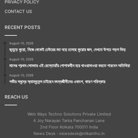
PRIVACY POLICY
এবার ব্যক্তিগত রাশি অনুসারে ‘ফল’ কতটা মিলবে সে বিষয়টি
CONTACT US
খোলসা করে বলা যাক। এখানে যে ফলাফল লেখা হল তা একেবারেই
অনুমানভিত্তিক।
RECENT POSTS
নক্ষত্র ভেদে এক এক জাতক-জাতিকার মানসিক গঠন,
August 10, 2026
ভূতুড়ে কুয়ো, নিজে থেকেই ঢেউয়ের মত নড়ে চলেছে কুয়োর জল, দেখতে উপচে পড়ল ভিড়
চিন্তাভাবনা, চারিত্রিক বৈশিষ্ট্য, জীবনপ্রবাহ এক একরকম হয়ে
August 10, 2026
থাকে; এর সঙ্গে থাকে জন্মকালীন রাশিচক্রে শুভাশুভ গ্রহের
মাসের প্রথম সোমবার এই রেস্তোরাঁয় পোশাকহীন হয়ে খাওয়াদাওয়া করতে পারবেন অতিথিরা
অবস্থান। রাশি এক হলেও নক্ষত্র ইত্যাদি ভেদে ফলাফলের
August 10, 2026
গভীর সমুদ্রে অ্যাম্বুলেন্স চাইছেন মৎস্যজীবীদের একাংশ, কারণ পরিস্কার
তারতম্যটাই স্বাভাবিক।
REACH US
Web Ways Techno Solutions Private Limited
4 Joy Narayan Tarka Panchanan Lane
2nd Floor Kolkata 700011 India
News Desk : newsdesk@nilkantho.in