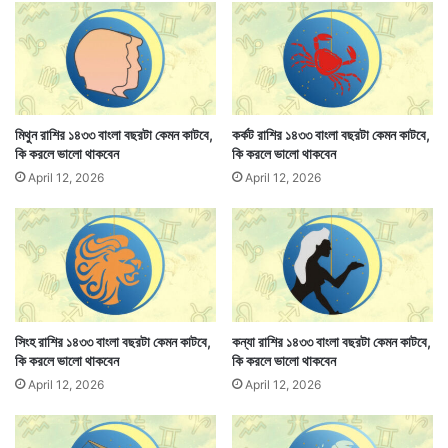
ক
র
লে
ভা
লো
থা
ক
মিথুন রাশির ১৪৩৩ বাংলা বছরটা কেমন কাটবে,
কর্কট রাশির ১৪৩৩ বাংলা বছরটা কেমন কাটবে,
বছরটা কেমন কাটবে : অত্যন্ত বাজে সময়ের অবসান সবেমাত্র শুরু
বে
কি করলে ভালো থাকবেন
কি করলে ভালো থাকবেন
ন
হল। সার্বিক বাধা অস্বস্তি কিছু থাকবে তবুও সময়টা যাবে ধীরে
April 12, 2026
April 12, 2026
ধীরে শুভত্বের দিকে। কর্ম ও অর্থভাগ্যের কমবেশি উন্নতি হবে।
কোথাও বেড়াতে যেতে পারেন। কোনও পূর্ব পরিকল্পনা বাস্তব রূপ
পেতে পারে। শারীরিক অস্বস্তি অনেকটাই কাটবে। আত্মীয়ের
কারণে অর্থব্যয়, কর্মপ্রার্থীদের কর্ম যোগাযোগ, গৃহে শুভ কর্মানুষ্ঠান
সিংহ রাশির ১৪৩৩ বাংলা বছরটা কেমন কাটবে,
কন্যা রাশির ১৪৩৩ বাংলা বছরটা কেমন কাটবে,
হবে। প্রেমপ্রীতিতে মানসিক অস্বস্তি কেটে আনন্দ বৃদ্ধি পাবে।
কি করলে ভালো থাকবেন
কি করলে ভালো থাকবেন
নতুন প্রেমে ইচ্ছুকদের সময়টা এ বছর অনুকূলে। শিল্পী ও
April 12, 2026
April 12, 2026
সাহিত্যিকদের সম্মান বৃদ্ধি পাবে। কুম্ভলগ্নের জাতক জাতিকাদের