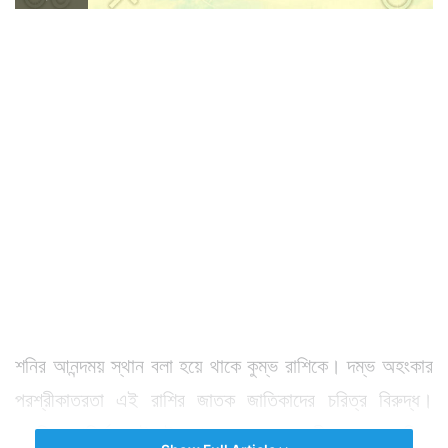
শনির আনন্দময় স্থান বলা হয়ে থাকে কুম্ভ রাশিকে। দম্ভ অহংকার
পরশ্রীকাতরতা এই রাশির জাতক জাতিকাদের চরিত্র বিরুদ্ধ।
এগুলির আবির্ভাব ঘটলেই বুঝতে হবে এদের জীবনপ্রবাহ এগিয়ে