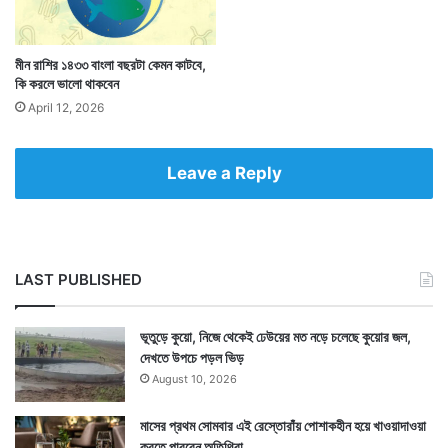
সাধুসঙ্গের সময় লোক-কল্যাণে সাধুদের বলা প্রতিকারগুলিই এখানে
করা হল।
মীন রাশির ১৪৩৩ বাংলা বছরটা কেমন কাটবে,
কি করলে ভালো থাকবেন
April 12, 2026
Leave a Reply
LAST PUBLISHED
ভূতুড়ে কুয়ো, নিজে থেকেই ঢেউয়ের মত নড়ে চলেছে কুয়োর জল,
দেখতে উপচে পড়ল ভিড়
August 10, 2026
কি করলে একটু ভালো থাকবেন : প্রতি শনি ও মঙ্গলবার যেকোনও
মাসের প্রথম সোমবার এই রেস্তোরাঁয় পোশাকহীন হয়ে খাওয়াদাওয়া
হনুমান মন্দিরে নিখুঁত যে কোনও একটা সুমিষ্ট ফল আর যে কোনও
করতে পারবেন অতিথিরা