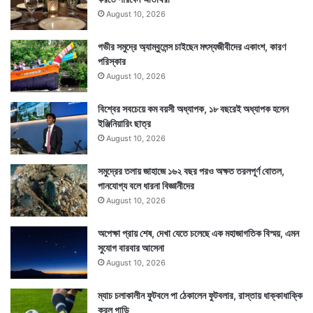
August 10, 2026
রঙের সুগন্ধি ফুল দিয়ে প্রণাম করে আসুন। যা মন চায় দক্ষিণা
দেবেন। সারা বছর কাজটা করতে পারলে সার্বিক অনেক বাধা
গভীর সমুদ্রে অ্যাম্বুলেন্স চাইছেন মৎস্যজীবীদের একাংশ, কারণ
পরিস্কার
বিপত্তির হাত থেকে রক্ষা পাবেন নিশ্চিত।
August 10, 2026
বিশ্বের সবচেয়ে কম বয়সী অধ্যাপক, ১৮ বছরেই অধ্যাপক হলেন
ইঞ্জিনিয়ারিং ছাত্র
August 10, 2026
সমুদ্রের তলায় জাহাজে ১৬২ বছর পরও অক্ষত তরলপূর্ণ বোতল,
পানযোগ্য বলে ধারনা বিজ্ঞানীদের
August 10, 2026
অপেক্ষা প্রায় শেষ, দেখা যেতে চলেছে এক মহাজাগতিক বিস্ময়, এমন
সুযোগ বারবার আসেনা
August 10, 2026
ম্যাচ চলাকালীন ফুটবলে পা ঠেকালেন ফুটবলার, রাস্তায় ধাক্কাধাক্কি
করল গাড়ি