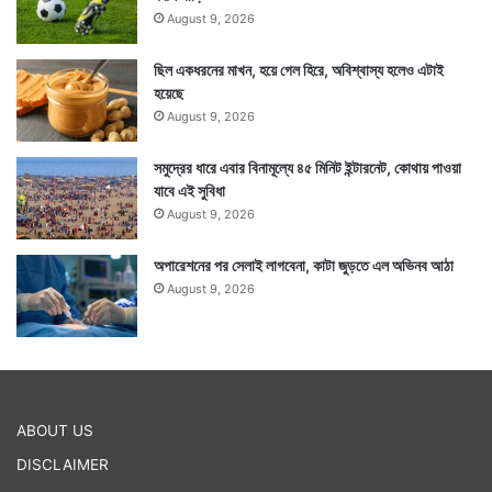
কি রঙের পোশাক পরবেন : আর্থিক মানসিক সাংসারিক কর্ম ও
August 9, 2026
প্রতিষ্ঠাজীবনে সুন্দরভাবে কাটাতে আকাশি, সাদা, হালকা হলুদ,
ছিল একধরনের মাখন, হয়ে গেল হিরে, অবিশ্বাস্য হলেও এটাই
হালকা সবুজ রঙের পোশাক সর্বাঙ্গীণ অনেক স্বস্তি ও আনন্দ দেবে।
হয়েছে
বাড়ি ঘরের রং সাদার উপর রাখতে পারেন।
August 9, 2026
সমুদ্রের ধারে এবার বিনামূল্যে ৪৫ মিনিট ইন্টারনেট, কোথায় পাওয়া
যাবে এই সুবিধা
August 9, 2026
অপারেশনের পর সেলাই লাগবেনা, কাটা জুড়তে এল অভিনব আঠা
August 9, 2026
ABOUT US
DISCLAIMER