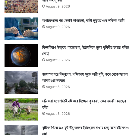
August 9, 2026
অপারেশনের পর সেলাই লাগবেনা, কাটা জুড়তে এল অভিনব আঠা
August 9, 2026
বিজ্ঞানীরাও উত্তর পাচ্ছেন না, উল্টোদিকে ছুটল পৃথিবীর তলার গলিত
লোহা
August 9, 2026
বঙ্গোপসাগরে নিম্নচাপ, দক্ষিণবঙ্গ জুড়ে ভারী বৃষ্টি, কবে থেকে জানাল
আবহাওয়া দফতর
August 8, 2026
মাঠ ভরা ধনে মাঠেই নষ্ট করে দিচ্ছেন কৃষকরা, কেন এমনটা করছেন
তাঁরা
August 8, 2026
বৃষ্টিতে ভিজে ৯০ ফুট উঁচু জলের ট্যাঙ্কের মাথায় চড়ে বসে রইলেন ৩
নার্স