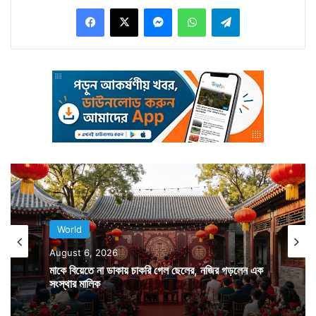
Facebook
X
Messenger
WhatsApp
Telegram
ক্ষয়ক্ষতি হয়েছে বলে খবর মিলেছে। শতাধিক বাড়ি ঝড়ে উড়ে
গেছে। উপড়ে পড়েছে অসংখ্য গাছ, বিদ্যুতের খুঁটি। উপকূলীয়
এলাকায় ১০ নম্বর মহাবিপদ সংকেত জারি করেছে বাংলাদেশ
প্রশাসন। সমুদ্র উত্তাল রয়েছে। বৃষ্টিও শুরু হয়েছে। প্রবল বৃষ্টির
জেরে বন্যার আশঙ্কা করছে বাংলাদেশ প্রশাসন। ডিজাস্টার
ম্যানেজমেন্ট গ্রুপের সদস্যদের তৈরি রাখা হয়েছে। এদিকে
আবহবিদরা জানাচ্ছেন, এই সাইক্লোন ক্রমশ ভারতের উত্তরপূর্ব
দিকে চলে যাবে। যার জেরে আগামী ২৪ ঘণ্টায় উত্তরপূর্ব ভারতে
প্রবল বৃষ্টির সম্ভাবনা রয়েছে বলে মনে করছেন তাঁরা।
World
August 6, 2026
মাকে বিয়েতে না ডাকায় চাকরি গেল ছেলের, নজির গড়লেন এক
সংস্থার মালিক