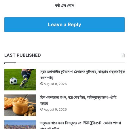
ম
বর্ষা এল দেশে
তি
নে
হু
Leave a Reply
গ
লি
র
জ
য়
LAST PUBLISHED
জ
য়
কা
ম্যাচ চলাকালীন ফুটবলে পা ঠেকালেন ফুটবলার, রাস্তায় ধাক্কাধাক্কি
র
করল গাড়ি
August 9, 2026
ছিল একধরনের মাখন, হয়ে গেল হিরে, অবিশ্বাস্য হলেও এটাই
হয়েছে
August 9, 2026
সমুদ্রের ধারে এবার বিনামূল্যে ৪৫ মিনিট ইন্টারনেট, কোথায় পাওয়া
যাবে এই সুবিধা