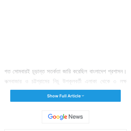
গত সোমবারই চূড়ান্ত সতর্কতা জারি করেছিল বাংলাদেশ প্রশাসন।
কক্সবাজার ও চট্টগ্রামের নিচু উপকূলবর্তী এলাকা থেকে ৩ লক্ষ
মানুষকে ত্রাণ শিবিরে আগেভাগেই নিয়ে গিয়েছিল প্রশাসন। যার
Show Full Article
আতঙ্কে এত আয়োজন সেই সাইক্লোন ‘মোরা’ মঙ্গলবার সকাল
৬টার সময় আছড়ে পড়ল বাংলাদেশ উপকূলে। কক্সবাজার ও
চট্টগ্রামের মাঝামাঝি এলাকা দিয়ে স্থলভূমিতে প্রবেশ করে ‘মোরা’।
ঝড়ের গতিবেগ ছিল ঘণ্টায় ১১৭ কিলোমিটার। ঝড়ের দাপটে প্রচুর