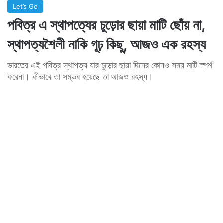
Let’s Go
পবিত্র এ স্থাপত্যের চুড়োর ছায়া মাটি ছোঁয় না,
স্থাপত্যশৈলী নাকি গূঢ় কিছু, আজও এক রহস্য
ভারতের এই পবিত্র স্থাপত্য যার চুড়োর ছায়া দিনের কোনও সময় মাটি স্পর্শ
করেনা। কীভাবে তা সম্ভব হয়েছে তা আজও রহস্য।