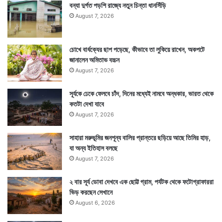
তে
রে
বন্যা দুর্গত পড়শি রাজ্যে নতুন চিন্তা ধানসিঁড়ি
বি
গে
August 7, 2026
শে
আ
ষ
গু
ব্রহ্মাণ্ড পুরাণে বলা হয় ১২ জন আলোয়ার সাধুদের মধ্যে একজন
ব্য
ন
চোখে বার্ধক্যের ছাপ পড়েছে, কীভাবে তা লুকিয়ে রাখেন, অকপটে
ব
না
বিষ্ণুভক্ত সাধু একবার পাণ্ড্য রাজার দরবারে আসেন। সেখানে
জানালেন অমিতাভ বচ্চন
স্থা
গ
August 7, 2026
রি
দাঁড়িয়ে তিনি এমনভাবে ভগবানের মহিমার গুণকীর্তন করেন যে বিষ্ণু
কে
স্বয়ং কুডল অজগর অবতারে উপস্থিত হয়ে তাঁকে আশির্বাদ দেন।
সূর্যকে ঢেকে ফেলবে চাঁদ, দিনের মধ্যেই নামবে অন্ধকার, ভারত থেকে
রা
কতটা দেখা যাবে
August 7, 2026
সাহারা মরুভূমির জনশূন্য বালির প্রান্তরে ছড়িয়ে আছে তিমির হাড়,
যা অন্য ইতিহাস বলছে
August 7, 2026
২ বার সূর্য ডোবা দেখবে এক ছোট্ট গ্রাম, পর্যটক থেকে ফটোগ্রাফাররা
ভিড় করছেন সেখানে
August 6, 2026