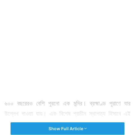
৬০০ বছরেরও বেশি পুরনো এক মন্দির। ব্রহ্মাণ্ড পুরাণে যার
উল্লেখ পাওয়া যায়। এক বিশেষ প্রাচীন স্থাপত্য হিসাবে এই
মন্দিরটিও ভারতের বিখ্যাত মন্দিরগুলির মধ্যে নিজের জায়গা করে
Show Full Article
নিয়েছে। পাণ্ড্য রাজাদের রাজত্বকালে এই মন্দিরটি তৈরি হয়েছিল।