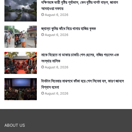
দক্ষিণবঙ্গে ভারী বৃষ্টির পূর্বাভাস, কেন বৃষ্টির দাপট বাড়ল, জানাল
আবহাওয়া দফতর
August 6, 2026
অসাধারণ এই মন্দিরে প্রবেশ করা মাত্রই নবকাশী, দশাবতার, ঋষি-
জ্যান্ত কুমির কাঁধে নিয়ে থানায় হাজির কৃষক
August 6, 2026
মুনি, লক্ষ্মী-নরসিংহ, লক্ষ্মী-নারায়ণ এবং নারায়ণ মূর্তির দর্শন পাওয়া
যায়। এমনকি মন্দিরে নবগ্রহের অবস্থানও বর্তমান। মন্দিরে চত্বরে
মাকে বিয়েতে না ডাকায় চাকরি গেল ছেলের, নজির গড়লেন এক
মালক্ষ্মী, শ্রীরাম, শ্রীকৃষ্ণ এবং অন্যান্য দেবতাদের ছোট ছোট
সংস্থার মালিক
August 6, 2026
মন্দিরও রয়েছে।
টানটান সিনেমার মাঝপথে ফাঁকা হয়ে গেল সিনেমা হল, কারণ জানলে
বিশ্বাস হবেনা
August 6, 2026
ABOUT US