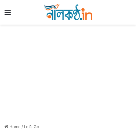
Menu
Home
/
Let’s Go