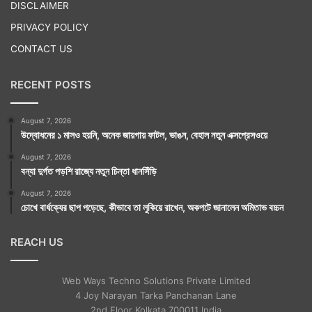
DISCLAIMER
PRIVACY POLICY
CONTACT US
RECENT POSTS
তামিলনাড়ু পর্যটন বিভাগের সরকারি ওয়েবসাইটে মন্দিরটি সম্পর্কে
বিস্তারিত বিবরণ দেওয়া রয়েছে। তবে মন্দিরটির মূল আকর্ষণ লুকিয়ে
August 7, 2026
উদ্বোধনের ১ মাসও হয়নি, অনেক জায়গায় ফাটল, ভাঙন, বেহাল নতুন এক্সপ্রেসওয়ে
আছে তার ওই চুড়োর ছায়া না পড়ার মধ্যে।
August 7, 2026
বন্যা দুর্গত পড়শি রাজ্যে নতুন চিন্তা ধানসিঁড়ি
August 7, 2026
চোখে বার্ধক্যের ছাপ পড়েছে, কীভাবে তা লুকিয়ে রাখেন, অকপটে জানালেন অমিতাভ বচ্চন
REACH US
Web Ways Techno Solutions Private Limited
4 Joy Narayan Tarka Panchanan Lane
2nd Floor Kolkata 700011 India