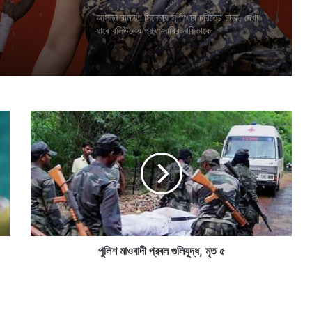
েন সলমন
আসন্ন রামায়ণ সিনেমায় সূর্পণখার চরিত্রে চমক, দেখা
যাবে বলিউডের প্রথমসারির নায়িকাকে
পু
লি
শ
মা
ও
বা
দী
প্র
ব
ল
পুলিশ মাওবাদী প্রবল গুলিযুদ্ধ, মৃত ৫
গু
লি
যু
দ্ধ