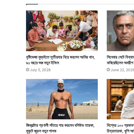
তা
র
কা
মি
রো
স্লা
ভ
ক্লো
সে
বৃষ্টিভেজা মুম্বইতে তৃতীয়বার বিয়ে করলেন আমির খান,
সিনেমার সেটে বিখ্যা
৬১ বছরে শুরু নতুন ইনিংস
কষিয়েছিলেন অমরীশ 
July 5, 2026
June 22, 202
জিব্রাল্টার প্রণালী সাঁতরে পার করলেন বলিউড তারকা,
বিশ্বের ১০০ প্রভা
মুকুটে জুড়ল নতুন পালক
চিত্রতারকা, খুশি আ