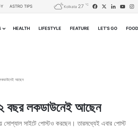
℃
27
Facebook
X
LinkedIn
YouT
I
GY
ASTRO TIPS
Kolkata
S
HEALTH
LIFESTYLE
FEATURE
LET’S GO
FOOD
র লকডাউনেই আছেন
২২ বছর লকডাউনেই আছেন
য়ে সোশ্যাল সাইটে পোস্টও করছেন। তারমধ্যেই এবার পোস্ট