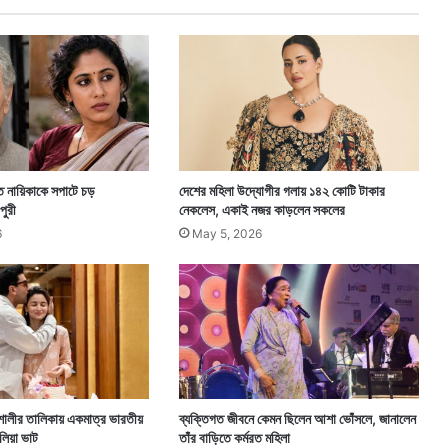
,
মৃ
ত
৫
ত নায়িকাকে সপাটে চড়
দেশের মহিলা উদ্যোগীর গলায় ১৪২ কোটি টাকার
পুরী
নেকলেস, একাই নজর কাড়লেন সকলের
6
May 5, 2026
বশালীর তালিকায় একমাত্র ভারতীয়
ব্যক্তিগত জীবনে কেমন ছিলেন আশা ভোঁসলে, জানালেন
লিয়া ভাট
তাঁর বাড়িতে কর্মরত মহিলা