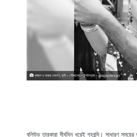
কাজল ও অজয় দেবগণ, ছবি – সৌজন্যে – ইন্সটাগ্রাম - @ajaydevgn
বলিউড তারকারা দীর্ঘদিন ধরেই গৃহবন্দি। সাধারণ সময়ের