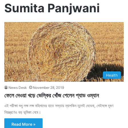
Sumita Panjwani
Health
News Desk
November 28, 2019
ফেলে দেওয়া খড়ে ভেল্কির খোঁজ পেলেন প্যাড ওম্যান
এই পরীক্ষা শুধু লক্ষ লক্ষ মহিলাদের হাতে সস্তায় ন্যাপকিন তুলেই দেবেনা, সেইসঙ্গে দূষণ
নিয়ন্ত্রণেও বড় ভূমিকা নেবে।
Read More »