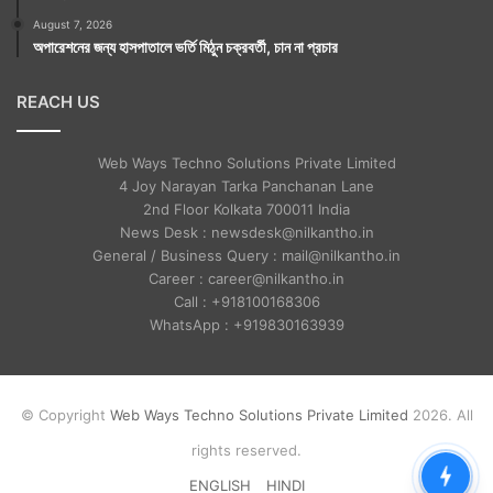
August 7, 2026
অপারেশনের জন্য হাসপাতালে ভর্তি মিঠুন চক্রবর্তী, চান না প্রচার
REACH US
Web Ways Techno Solutions Private Limited
4 Joy Narayan Tarka Panchanan Lane
2nd Floor Kolkata 700011 India
News Desk : newsdesk@nilkantho.in
General / Business Query : mail@nilkantho.in
Career : career@nilkantho.in
Call : +918100168306
WhatsApp : +919830163939
© Copyright
Web Ways Techno Solutions Private Limited
2026. All
rights reserved.
ENGLISH
HINDI