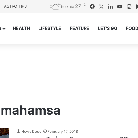
℃
27
Facebook
X
LinkedIn
YouTu
In
ASTRO TIPS
Kolkata
S
HEALTH
LIFESTYLE
FEATURE
LET’S GO
FOOD
ramahamsa
News Desk
February 17, 2018