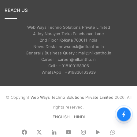
REACH US
Web Ways Techno Solutions Private Limited
4 Joy Narayan Tarka Panchanan Lane
2nd Floor Kolkata 700011 India
News Desk : newsdesk@nilkantho.in
General / Business Query : mail@nilkantho.in
Career : career@nilkantho.in
Call : +918100168306
WhatsApp : +919830163939
© Copyright
Web Ways Techno Solutions Private Limited
2026. All
rights reserved.
ENGLISH
HINDI
Facebook
X
LinkedIn
YouTube
Instagram
Google
WhatsA