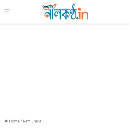
Menu
Home
/
Ram Jhula