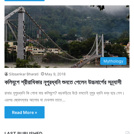
Mythology
Sibsankar Bharati
May 9, 2018
কলিযুগে শ্রীরাধিকার নূপুরধ্বনি শুনতে পেলেন উচ্চমার্গের সন্ন্যাসী
রাধার নূপুরধ্বনি কি শোনা যায় কলিযুগে? ধড়ফড়িয়ে উঠে বসতেই নূপুর ধ্বনি বন্ধ হয়ে গেল।
এরপর জ্যোৎস্নার আলোয় যা দেখলাম তাতে…
Read More »
LAST PUBLISHED