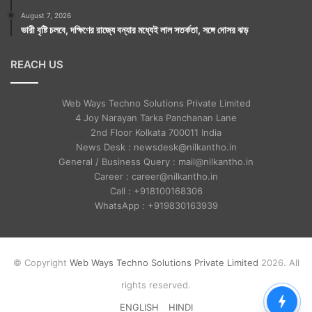
August 7, 2026
ভারী বৃষ্টি চলবে, দক্ষিণের রাজ্যে বন্যার মধ্যেই লাল সতর্কতা, সঙ্গে দোসর ঝড়
REACH US
Web Ways Techno Solutions Private Limited
4 Joy Narayan Tarka Panchanan Lane
2nd Floor Kolkata 700011 India
News Desk : newsdesk@nilkantho.in
General / Business Query : mail@nilkantho.in
Career : career@nilkantho.in
Call : +918100168306
WhatsApp : +919830163939
© Copyright
Web Ways Techno Solutions Private Limited
2026. All
rights reserved.
ENGLISH
HINDI