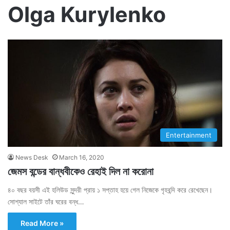
Olga Kurylenko
Entertainment
News Desk
March 16, 2020
জেমস বন্ডের বান্ধবীকেও রেহাই দিল না করোনা
৪০ বছর বয়সী এই হলিউড সুন্দরী প্রায় ১ সপ্তাহ হয়ে গেল নিজেকে গৃহবন্দি করে রেখেছেন।
সোশ্যাল সাইটে তাঁর ঘরের বন্ধ…
Read More »