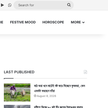
ube
nstagram
Google Play
WhatsApp
Search
for
IE
FESTIVE MOOD
HOROSCOPE
MORE
LAST PUBLISHED
মাঠ ভরা ধনে মাঠেই নষ্ট করে দিচ্ছেন কৃষকরা, কেন
এমনটা করছেন তাঁরা
August 8, 2026
বৃষ্টিতে ভিজে ৯০ ফুট উঁচু জলের ট্যাঙ্কের মাথায়