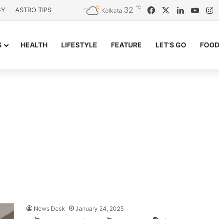
℃
32
Facebook
X
LinkedIn
YouT
I
GY
ASTRO TIPS
Kolkata
S
HEALTH
LIFESTYLE
FEATURE
LET’S GO
FOOD
News Desk
January 24, 2025