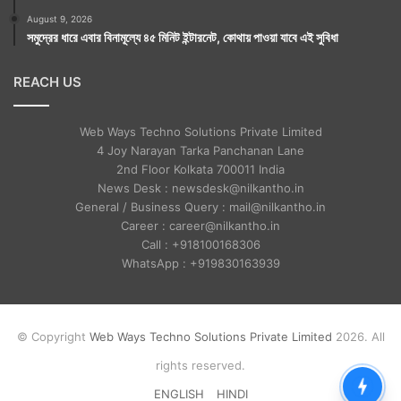
August 9, 2026
সমুদ্রের ধারে এবার বিনামূল্যে ৪৫ মিনিট ইন্টারনেট, কোথায় পাওয়া যাবে এই সুবিধা
REACH US
Web Ways Techno Solutions Private Limited
4 Joy Narayan Tarka Panchanan Lane
2nd Floor Kolkata 700011 India
News Desk : newsdesk@nilkantho.in
General / Business Query : mail@nilkantho.in
Career : career@nilkantho.in
Call : +918100168306
WhatsApp : +919830163939
© Copyright
Web Ways Techno Solutions Private Limited
2026. All
rights reserved.
ENGLISH
HINDI