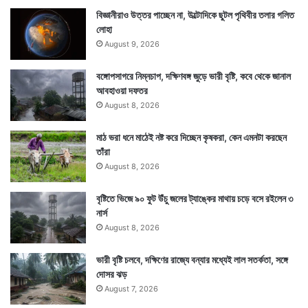
বিজ্ঞানীরাও উত্তর পাচ্ছেন না, উল্টোদিকে ছুটল পৃথিবীর তলার গলিত
লোহা
August 9, 2026
বঙ্গোপসাগরে নিম্নচাপ, দক্ষিণবঙ্গ জুড়ে ভারী বৃষ্টি, কবে থেকে জানাল
আবহাওয়া দফতর
August 8, 2026
মাঠ ভরা ধনে মাঠেই নষ্ট করে দিচ্ছেন কৃষকরা, কেন এমনটা করছেন
তাঁরা
August 8, 2026
বৃষ্টিতে ভিজে ৯০ ফুট উঁচু জলের ট্যাঙ্কের মাথায় চড়ে বসে রইলেন ৩
নার্স
August 8, 2026
ভারী বৃষ্টি চলবে, দক্ষিণের রাজ্যে বন্যার মধ্যেই লাল সতর্কতা, সঙ্গে
দোসর ঝড়
August 7, 2026