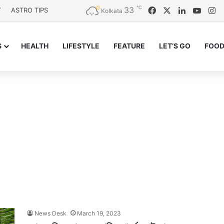
℃
33
Facebook
X
LinkedIn
YouT
In
Y
ASTRO TIPS
Kolkata
S
HEALTH
LIFESTYLE
FEATURE
LET’S GO
FOOD
News Desk
March 19, 2023