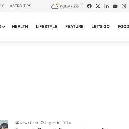
℃
28
Facebook
X
LinkedIn
YouT
I
GY
ASTRO TIPS
Kolkata
S
HEALTH
LIFESTYLE
FEATURE
LET’S GO
FOOD
News Desk
August 10, 2024