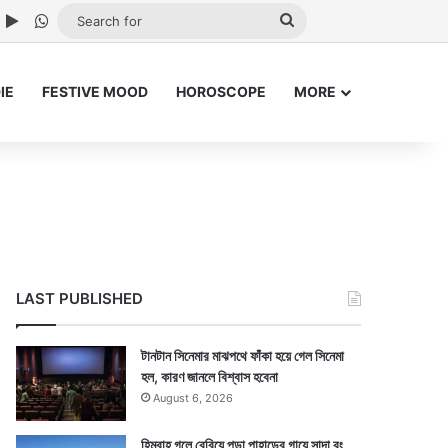
ube
nstagram
Google Play
WhatsApp
Search
for
IE
FESTIVE MOOD
HOROSCOPE
MORE
LAST PUBLISHED
টানটান সিনেমার মাঝপথে ফাঁকা হয়ে গেল সিনেমা
হল, কারণ জানলে বিশ্বাস হবেনা
August 6, 2026
হিমবাহ গলে বেরিয়ে পড়া পাহাড়ের গায়ে সাদা রং