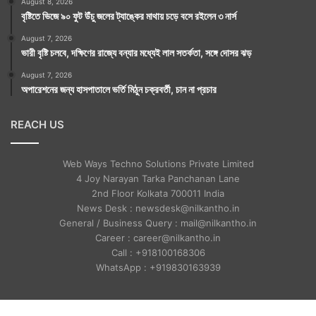
August 8, 2026
বৃষ্টিতে ভিজে ৯০ ফুট উঁচু জলের ট্যাঙ্কের মাথায় চড়ে বসে রইলেন ৩ নার্স
August 7, 2026
ভারী বৃষ্টি চলবে, দক্ষিণের রাজ্যে বন্যার মধ্যেই লাল সতর্কতা, সঙ্গে দোসর ঝড়
August 7, 2026
অপারেশনের জন্য হাসপাতালে ভর্তি মিঠুন চক্রবর্তী, চান না প্রচার
REACH US
Web Ways Techno Solutions Private Limited
4 Joy Narayan Tarka Panchanan Lane
2nd Floor Kolkata 700011 India
News Desk : newsdesk@nilkantho.in
General / Business Query : mail@nilkantho.in
Career : career@nilkantho.in
Call : +918100168306
WhatsApp : +919830163939