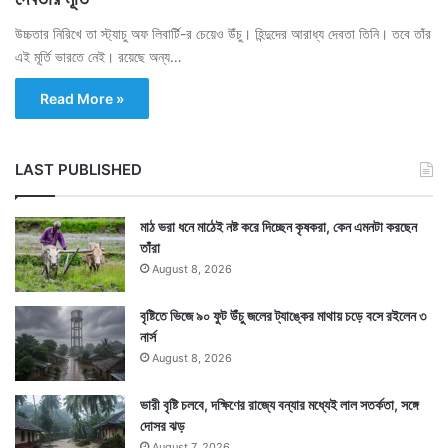
উচ্চতার নিরিখে তা স্ট্যাচু অফ লিবার্টি-র চেয়েও উঁচু। হিন্দুদের আরাধ্য দেবতা তিনি। তবে তাঁর
এই মূর্তি ভারতে নেই। রয়েছে অন্য…
Read More »
LAST PUBLISHED
মাঠ ভরা ধনে মাঠেই নষ্ট করে দিচ্ছেন কৃষকরা, কেন এমনটা করছেন
তাঁরা
August 8, 2026
বৃষ্টিতে ভিজে ৯০ ফুট উঁচু জলের ট্যাঙ্কের মাথায় চড়ে বসে রইলেন ৩
নার্স
August 8, 2026
ভারী বৃষ্টি চলবে, দক্ষিণের রাজ্যে বন্যার মধ্যেই লাল সতর্কতা, সঙ্গে
দোসর ঝড়
August 7, 2026