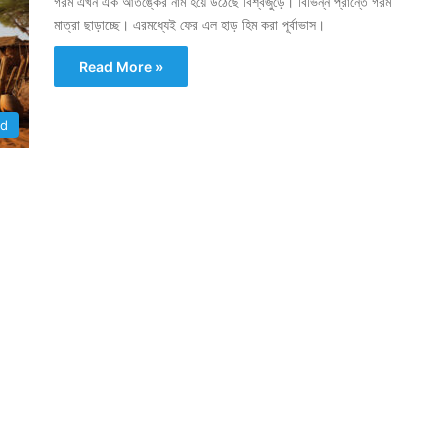
গরম এখন এক আতঙ্কের নাম হয়ে উঠেছে বিশ্বজুড়ে। বিভিন্ন প্রান্তে গরম
মাত্রা ছাড়াচ্ছে। এরমধ্যেই ফের এল হাড় হিম করা পূর্বাভাস।
Read More »
ld