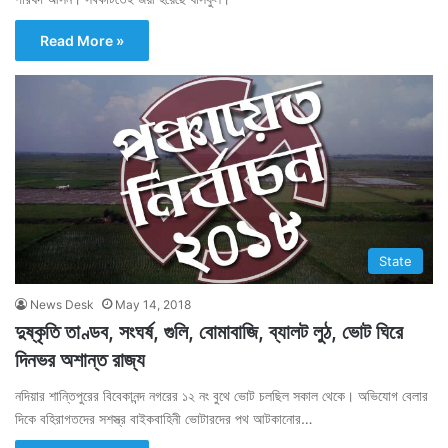
Read More »
State
News Desk
May 14, 2018
দুষ্কৃতি তাণ্ডব, সংঘর্ষ, গুলি, বোমাবাজি, ব্যালট লুঠ, ভোট ঘিরে
দিনভর অশান্ত রাজ্য
নদিয়ার শান্তিপুরের বিবেকানন্দ নগরের ১২ নং বুথে ভোট চলছিল সকাল থেকে। অভিযোগ বেলার
দিকে বহিরাগতদের সশস্ত্র বাইকবাহিনী ভোটারদের পথ আটকানোর…