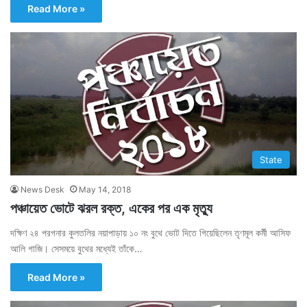
Read More »
State
News Desk
May 14, 2018
পঞ্চায়েত ভোটে ঝরল রক্ত, একের পর এক মৃত্যু
দক্ষিণ ২৪ পরগনার কুলতলির নয়াপাড়ায় ১০ নং বুথে ভোট দিতে গিয়েছিলেন তৃণমূল কর্মী আসিফ
আলি গাজি। সেসময়ে বুথের মধ্যেই তাঁকে…
Read More »