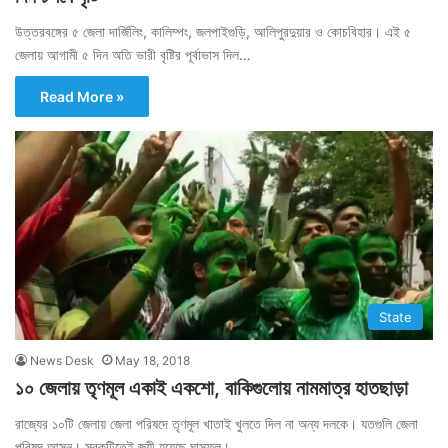
উত্তরবঙ্গের ৫ জেলা দার্জিলিং, কালিম্পং, জলপাইগুড়ি, আলিপুরদুয়ার ও কোচবিহার। এই ৫
জেলায় আগামী ৫ দিন অতি ভারী বৃষ্টির পূর্বাভাস দিল…
Read More »
State
News Desk
May 18, 2018
১০ জেলায় তৃণমূল একাই একশো, বাকিগুলোয় নামমাত্র হাতছাড়া
রাজ্যের ১০টি জেলায় জেলা পরিষদে তৃণমূল খাতাই খুলতে দিল না অন্য দলকে। যতগুলি জেলা
পরিষদ আসন। সবকটিতেই জয়ী হয়েছে ঘাসফুল।