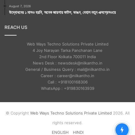
August 7, 2026
উদ্বোধনের ১ মাসও হয়নি, অনেক জায়গায় ফাটল, ভাঙন, বেহাল নতুন এক্সপ্রেসওয়ে
REACH US
Web Ways Techno Solutions Private Limited
4 Joy Narayan Tarka Panchanan Lane
2nd Floor Kolkata 700011 India
News Desk : newsdesk@nilkantho.in
General / Business Query : mail@nilkantho.in
Career : career@nilkantho.in
Call : +918100168306
WhatsApp : +919830163939
© Copyright
Web Ways Techno Solutions Private Limited
2026. All
rights reserved.
ENGLISH
HINDI