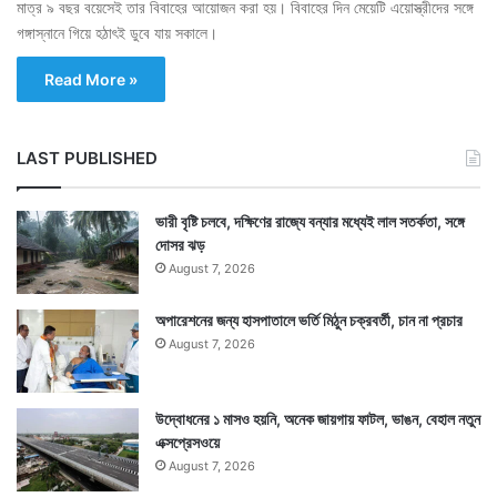
মাত্র ৯ বছর বয়েসেই তার বিবাহের আয়োজন করা হয়। বিবাহের দিন মেয়েটি এয়োস্ত্রীদের সঙ্গে
গঙ্গাস্নানে গিয়ে হঠাৎই ডুবে যায় সকালে।
Read More »
LAST PUBLISHED
ভারী বৃষ্টি চলবে, দক্ষিণের রাজ্যে বন্যার মধ্যেই লাল সতর্কতা, সঙ্গে
দোসর ঝড়
August 7, 2026
অপারেশনের জন্য হাসপাতালে ভর্তি মিঠুন চক্রবর্তী, চান না প্রচার
August 7, 2026
উদ্বোধনের ১ মাসও হয়নি, অনেক জায়গায় ফাটল, ভাঙন, বেহাল নতুন
এক্সপ্রেসওয়ে
August 7, 2026