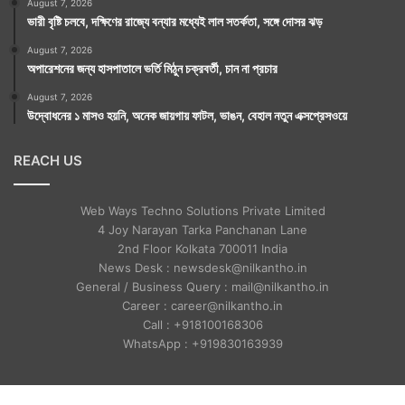
August 7, 2026
ভারী বৃষ্টি চলবে, দক্ষিণের রাজ্যে বন্যার মধ্যেই লাল সতর্কতা, সঙ্গে দোসর ঝড়
August 7, 2026
অপারেশনের জন্য হাসপাতালে ভর্তি মিঠুন চক্রবর্তী, চান না প্রচার
August 7, 2026
উদ্বোধনের ১ মাসও হয়নি, অনেক জায়গায় ফাটল, ভাঙন, বেহাল নতুন এক্সপ্রেসওয়ে
REACH US
Web Ways Techno Solutions Private Limited
4 Joy Narayan Tarka Panchanan Lane
2nd Floor Kolkata 700011 India
News Desk : newsdesk@nilkantho.in
General / Business Query : mail@nilkantho.in
Career : career@nilkantho.in
Call : +918100168306
WhatsApp : +919830163939