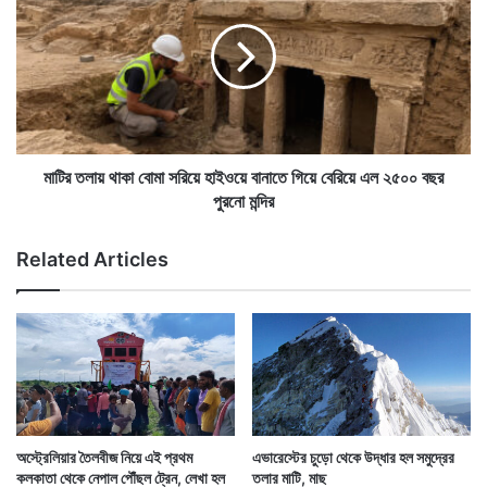
,
র
পা
ত
ল্টা
লা
যু
য়
ব
থা
কে
কা
র
বো
স্ত্রী
মা
মাটির তলায় থাকা বোমা সরিয়ে হাইওয়ে বানাতে গিয়ে বেরিয়ে এল ২৫০০ বছর
এ বছর আবহাওয়া অনুকূল থাকায় এই এত পর্বতারোহী এভারেস্টের
কে
স
পুরনো মন্দির
মাথায় পৌঁছনোর সুযোগ পেলেন। প্রথমে একটি বিশাল বরফের চাঁই
ই
রি
বি
য়ে
এভারেস্টে চড়ার রুট আটকে রাখলেও পরে যখন চড়া শুরু হয় তখন
Related Articles
য়ে
হা
ক
ই
প্রতিদিনই অনেক পর্বতারোহী এভারেস্টের চুড়ো ছুঁয়ে স্বপ্ন পূরণ
র
ও
করতে থাকেন।
লে
য়ে
ন
বা
প
না
লা
তে
ত
গি
ক
য়ে
অস্ট্রেলিয়ার তৈলবীজ নিয়ে এই প্রথম
এভারেস্টের চুড়ো থেকে উদ্ধার হল সমুদ্রের
স্ত্রী
বে
কলকাতা থেকে নেপাল পৌঁছল ট্রেন, লেখা হল
তলার মাটি, মাছ