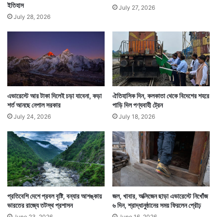
র
রি
ইতিহাস
July 27, 2026
স্বা
য়ে
July 28, 2026
মী
এ
ল
২
৫
০
০
ব
ছ
এভারেস্টে আর টাকা দিলেই চড়া যাবেনা, কড়া
ঐতিহাসিক দিন, কলকাতা থেকে বিদেশের শহরে
এবার এভারেস্টে চড়ার পারমিট ইস্যু করে নেপাল সরকারও বিপুল
শর্ত আনছে নেপাল সরকার
পাড়ি দিল পণ্যবাহী ট্রেন
র
পু
July 24, 2026
July 18, 2026
অঙ্কের রাজস্ব কোষাগারে পূর্ণ করতে পেরেছে। যা নেপাল
র
সরকারের জন্যও ভাল খবর।
নো
ম
ন্দি
র
প্রতিবেশি দেশে প্রবল বৃষ্টি, বন্যার আশঙ্কায়
জল, খাবার, অক্সিজেন ছাড়া এভারেস্টে নিখোঁজ
ভারতের রাজ্যে তটস্থ প্রশাসন
৬ দিন, শ্রাদ্ধানুষ্ঠানের সময় ফিরলেন প্রৌঢ়
June 23, 2026
June 16, 2026