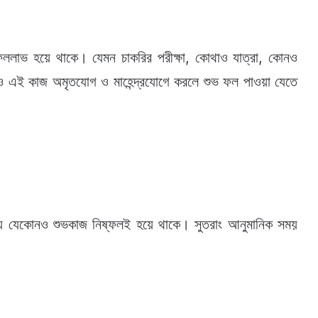
ললাভ হয়ে থাকে। যেমন চাকরির পরীক্ষা, কোথাও যাত্রা, কোনও
োনও এই কাজ অমৃতযোগ ও মাহেন্দ্রযোগে করলে শুভ ফল পাওয়া যেতে
য় যেকোনও শুভকাজ নিষ্ফলই হয়ে থাকে। সুতরাং আনুমানিক সময়