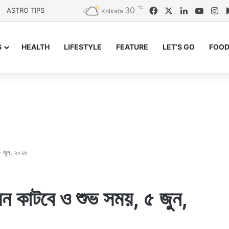
℃
30
Facebook
X
LinkedIn
YouTu
In
ASTRO TIPS
Kolkata
S
HEALTH
LIFESTYLE
FEATURE
LET’S GO
FOOD
 ৫ জুন, ২০২৬
েমন কাটবে ও শুভ সময়, ৫ জুন,