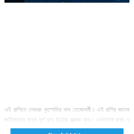
এই রাশিতে দেবগুরু বৃহস্পতির ভাব তেজোধর্মী। এই রাশির জাতক
জাতিকাদের মধ্যে মূর্ত হয়ে উঠেছে দ্ব্যত্মক ভাব। একইসঙ্গে রজো ও
সত্ত্বগুণের সমাহার। এদের ভিতর প্রচ্ছন্ন থাকে অহংকার।