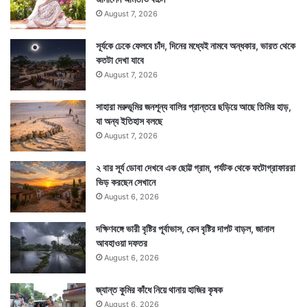
August 7, 2026
অমৃতযোগ ও মাহেন্দ্রযোগে করলে শুভ ফল পাওয়া যেতে পারে।
সূর্যকে ঢেকে ফেলবে চাঁদ, দিনের মধ্যেই নামবে অন্ধকার, ভারত থেকে
কতটা দেখা যাবে
August 7, 2026
সাহারা মরুভূমির জনশূন্য বালির প্রান্তরে ছড়িয়ে আছে তিমির হাড়,
যা অন্য ইতিহাস বলছে
August 7, 2026
২ বার সূর্য ডোবা দেখবে এক ছোট্ট গ্রাম, পর্যটক থেকে ফটোগ্রাফাররা
ভিড় করছেন সেখানে
August 6, 2026
দক্ষিণবঙ্গে ভারী বৃষ্টির পূর্বাভাস, কেন বৃষ্টির দাপট বাড়ল, জানাল
আবহাওয়া দফতর
August 6, 2026
আরেকটা হল বারবেলা, কালবেলা ও কালরাত্রি। এই সময় যেকোনও
শুভকাজ নিষ্ফলই হয়ে থাকে। সুতরাং আনুমানিক সময় ধরে কাজ
জ্যান্ত কুমির কাঁধে নিয়ে থানায় হাজির কৃষক
August 6, 2026