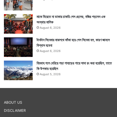
করলে ভাল ফল আশা করা যেতে পারে।
মাকে বিয়েতে না ডাকায় চাকরি গেল ছেলের, নজির গড়লেন এক
সংস্থার মালিক
August 6, 2026
টানটান সিনেমার মাঝপথে ফাঁকা হয়ে গেল সিনেমা হল, কারণ জানলে
বিশ্বাস হবেনা
August 6, 2026
হিমবাহ গলে বেরিয়ে পড়া পাহাড়ের গায়ে সাদা রং করা হয়েছিল, তাতে
কি উপকার হয়েছিল
August 5, 2026
আজকের সময়সূচী :
ABOUT US
অমৃতযোগ : বিকেল ৩টে ২৮ মিনিট থেকে সূর্যাস্ত পর্যন্ত। পুনরায়
DISCLAIMER