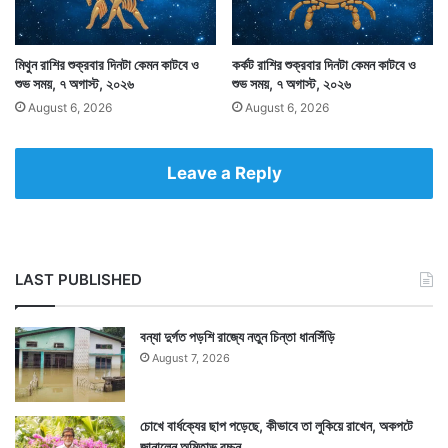
মাহেন্দ্রযোগ।
মিথুন রাশির শুক্রবার দিনটা কেমন কাটবে ও
কর্কট রাশির শুক্রবার দিনটা কেমন কাটবে ও
শুভ সময়, ৭ অগাস্ট, ২০২৬
শুভ সময়, ৭ অগাস্ট, ২০২৬
August 6, 2026
August 6, 2026
Leave a Reply
LAST PUBLISHED
বন্যা দুর্গত পড়শি রাজ্যে নতুন চিন্তা ধানসিঁড়ি
August 7, 2026
এই যোগে যেকোনও শুভকাজে বেরলে সাধারণভাবে শুভ ফললাভ হয়ে
থাকে। যেমন চাকরির পরীক্ষা, কোথাও যাত্রা, কোনও শুভকাজে
চোখে বার্ধক্যের ছাপ পড়েছে, কীভাবে তা লুকিয়ে রাখেন, অকপটে
যাওয়া, পরীক্ষা, বাড়ি কেনাবেচা ইত্যাদি যেকোনও এই কাজ
জানালেন অমিতাভ বচ্চন