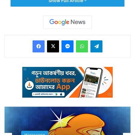
Show Full Article
অন্যায়ের প্রতিবাদ করতে এরা মুখর। এরা চট করে কাউকে বিশ্বাস
করতে পারে না। সন্দেহের ভাবটা থাকে ঘরে বাইরে।
Facebook
X
Messenger
WhatsApp
Telegram
যোগ্যতার তুলায় এরা উপার্জন করে বেশি। এই রাশির মধ্যে দয়া
মায়া সহিষ্ণুতাও অনেক বেশি। আত্ম প্রতিষ্ঠা আসে নিজ চেষ্টায়।