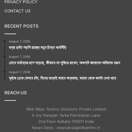
রাত্রি ৬টা ৫১ মিনিট থেকে ৯টা ১ মিনিটের মধ্যে। পুনরায় ১১টা
PRIVACY POLICY
৫৫ মিনিট থেকে ২টো ৫ মিনিটের মধ্যে। পুনরায় ৩টে ৩২ মিনিট
CONTACT US
থেকে সূর্যোদয় পর্যন্ত।
RECENT POSTS
মাহেন্দ্রযোগ : সকাল ৫টা ৫১ মিনিটের মধ্যে। পুনরায় ৯টা ২২
মিনিট থেকে ১১টা ৭ মিনিটের মধ্যে।
August 7, 2026
বন্যা দুর্গত পড়শি রাজ্যে নতুন চিন্তা ধানসিঁড়ি
বারবেলা : বিকেল ২টো ৫১ মিনিট থেকে সূর্যাস্ত পর্যন্ত।
August 7, 2026
কালরাত্রি : রাত্রি ১১টা ৩৩ মিনিট থেকে ১২টা ৫৪ মিনিটের
চোখে বার্ধক্যের ছাপ পড়েছে, কীভাবে তা লুকিয়ে রাখেন, অকপটে জানালেন অমিতাভ বচ্চন
মধ্যে।
August 7, 2026
সূর্যকে ঢেকে ফেলবে চাঁদ, দিনের মধ্যেই নামবে অন্ধকার, ভারত থেকে কতটা দেখা যাবে
REACH US
এখানে যে প্রতিকারগুলি রাশি অনুযায়ী করা হল তা শুধুমাত্র এক
Web Ways Techno Solutions Private Limited
বছরের জন্য। প্রতিকারগুলি আমার মনগড়া কোনও কথা নয়।
4 Joy Narayan Tarka Panchanan Lane
বিভিন্ন সময়ে ভারতের নানা প্রান্তে ভ্রমণকালীন পথচলতি
2nd Floor Kolkata 700011 India
News Desk : newsdesk@nilkantho.in
সাধুসঙ্গের সময় লোক-কল্যাণে সাধুদের বলা প্রতিকারগুলিই এখানে