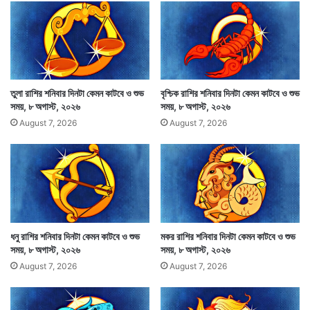
৬
স
ম
য়
,
২
১
মে
তুলা রাশির শনিবার দিনটা কেমন কাটবে ও শুভ
বৃশ্চিক রাশির শনিবার দিনটা কেমন কাটবে ও শুভ
আজ দিনটা কেমন কাটবে : উৎসাহ বর্দ্ধক যোগাযোগের পক্ষে দিনটা
,
সময়, ৮ অগাস্ট, ২০২৬
সময়, ৮ অগাস্ট, ২০২৬
২
অনুকূলে। মানসিক দিক থেকে প্রায় সময়ই বিব্রত বোধ করবেন।
August 7, 2026
August 7, 2026
০
সামান্য আয় বাড়বে তবে ব্যয় চাপ কমবে না। আত্মীয়ের আগমনে
২
৬
ব্যয় বৃদ্ধি। কোনও অনুষ্ঠানে অংশগ্রহণ। অযাচিত কিছু অর্থাগম।
আপনার বিরুদ্ধে কেউ সমালোচনা মুখর। কোনও গুণের জন্য
সমাদৃত এবং কাছাকাছি কোথাও বেড়াতে যাবেন। প্রেমিক
ধনু রাশির শনিবার দিনটা কেমন কাটবে ও শুভ
মকর রাশির শনিবার দিনটা কেমন কাটবে ও শুভ
প্রেমিকাদের মনের উপর চাপ থাকলেও দিনটা আনন্দের মধ্যেই
সময়, ৮ অগাস্ট, ২০২৬
সময়, ৮ অগাস্ট, ২০২৬
অতিবাহিত হবে।
August 7, 2026
August 7, 2026