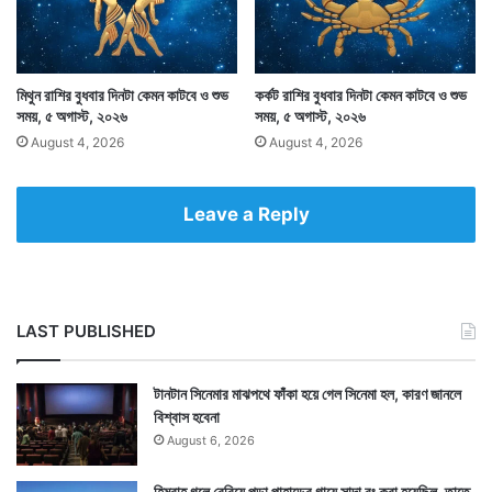
গ্রহ নক্ষত্র ইত্যাদির উপর শুভ ফলের মাত্রা কমবেশি হয়ে থাকে।
তবুও কিছুটা শুভ ফল আশা করা যায়। যেমন অমৃতযোগ ও
মাহেন্দ্রযোগ।
মিথুন রাশির বুধবার দিনটা কেমন কাটবে ও শুভ
কর্কট রাশির বুধবার দিনটা কেমন কাটবে ও শুভ
সময়, ৫ অগাস্ট, ২০২৬
সময়, ৫ অগাস্ট, ২০২৬
August 4, 2026
August 4, 2026
Leave a Reply
LAST PUBLISHED
টানটান সিনেমার মাঝপথে ফাঁকা হয়ে গেল সিনেমা হল, কারণ জানলে
বিশ্বাস হবেনা
August 6, 2026
এই যোগে যেকোনও শুভকাজে বেরলে সাধারণভাবে শুভ ফললাভ হয়ে
হিমবাহ গলে বেরিয়ে পড়া পাহাড়ের গায়ে সাদা রং করা হয়েছিল, তাতে