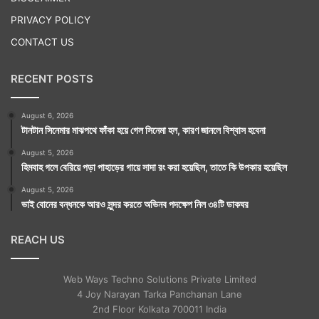
PRIVACY POLICY
অমৃতযোগ : সকাল ১১টা ৫৯ মিনিট থেকে ২টো ৩৭ মিনিটের
CONTACT US
মধ্যে। পুনরায় রাত্রি ৮টা ১৭ মিনিটের মধ্যে। পুনরায় রাত্রি ১২টা
৩৮ মিনিট থেকে ২টো ৪৯ মিনিটের মধ্যে। পুনরায় ৩টে ৩২ মিনিট
RECENT POSTS
থেকে সূর্যোদয় পর্যন্ত।
August 6, 2026
মাহেন্দ্রযোগ : সকাল ৫টা ৫১ মিনিট থেকে ৬টা ৪৪ মিনিটের মধ্যে।
টানটান সিনেমার মাঝপথে ফাঁকা হয়ে গেল সিনেমা হল, কারণ জানলে বিশ্বাস হবেনা
পুনরায় ৯টা ২২ মিনিট থেকে ১০টা ১৪ মিনিটের মধ্যে।
August 5, 2026
হিমবাহ গলে বেরিয়ে পড়া পাহাড়ের গায়ে সাদা রং করা হয়েছিল, তাতে কি উপকার হয়েছিল
বারবেলা : সকাল ৮টা ১৬ মিনিট থেকে ১১টা ৩৩ মিনিটের মধ্যে।
August 5, 2026
কালরাত্রি : রাত্রি ৮টা ৫০ মিনিট থেকে ১০টা ১২ মিনিটের মধ্যে।
ভাই বোনের বন্ধনকে আরও সুন্দর করতে অভিনব পদক্ষেপ নিল ৩৪টি ডাকঘর
REACH US
এখানে যে প্রতিকারগুলি রাশি অনুযায়ী করা হল তা শুধুমাত্র এক
Web Ways Techno Solutions Private Limited
বছরের জন্য। প্রতিকারগুলি আমার মনগড়া কোনও কথা নয়।
4 Joy Narayan Tarka Panchanan Lane
2nd Floor Kolkata 700011 India
বিভিন্ন সময়ে ভারতের নানা প্রান্তে ভ্রমণকালীন পথচলতি