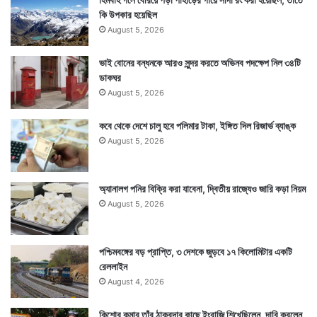
কি উপকার হয়েছিল
থাকে। যেমন চাকরির পরীক্ষা, কোথাও যাত্রা, কোনও শুভকাজে
August 5, 2026
যাওয়া, পরীক্ষা, বাড়ি কেনাবেচা ইত্যাদি যেকোনও এই কাজ
ভাই বোনের বন্ধনকে আরও সুন্দর করতে অভিনব পদক্ষেপ নিল ৩৪টি
অমৃতযোগ ও মাহেন্দ্রযোগে করলে শুভ ফল পাওয়া যেতে পারে।
ডাকঘর
August 5, 2026
কবে থেকে দেশে চালু হবে পলিমার টাকা, ইঙ্গিত দিল রিজার্ভ ব্যাঙ্ক
August 5, 2026
অ্যানালগ পনির বিক্রি করা যাবেনা, দ্বিতীয় রাজ্যেও জারি কড়া নিয়ম
August 5, 2026
পশ্চিমবঙ্গের বড় প্রাপ্তি, ৩ দেশকে জুড়বে ১৭ কিলোমিটার একটি
রেললাইন
August 4, 2026
কিশোর কুমার তাঁর ঠাকুরদার কাছে ইংরাজি শিখেছিলেন, দাবি করলেন