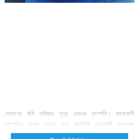
দেবগণের ঋষি অঙ্গিরার পুত্র দেবগুরু বৃহস্পতি। জ্ঞানযোগী
বৃহস্পতির আপন ক্ষেত্র এবং কর্মযোগী ভোগবাদী দৈত্যগুরু
শুক্রাচার্যের তুঙ্গক্ষেত্র মীন রাশি। তাই এই রাশির জাতক