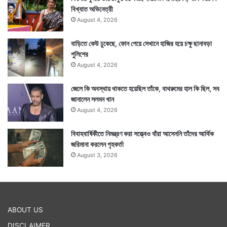
আরেকটা হল বারবেলা, কালবেলা ও কালরাত্রি। এই সময় যেকোনও
বিখ্যাত অভিনেত্রী
শুভকাজ নিষ্ফলই হয়ে থাকে। সুতরাং আনুমানিক সময় ধরে কাজ
August 4, 2026
করলে ভাল ফল আশা করা যেতে পারে।
বাড়িতে কেউ ঢুকেছে, ফোন পেয়ে সেখানে হাজির হয়ে চক্ষু ছানাবড়া
পুলিশের
August 4, 2026
জেলে কি অবস্থায় থাকতে হয়েছিল তাঁকে, বাথরুমের হাল কি ছিল, সব
জানালেন সলমন খান
August 4, 2026
বিবাহবার্ষিকীতে নিমন্ত্রণ করা সত্ত্বেও যাঁরা আসেননি তাঁদের আর্থিক
জরিমানা করলেন গৃহকর্তা
August 3, 2026
ABOUT US
আজকের সময়সূচী :
DISCLAIMER