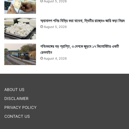
August 5, 2026
অ্যানালগ পনির বিক্রি করা যাবেনা, দ্বিতীয় রাজ্যেও জারি কড়া নিয়ম
August 5, 2026
পশ্চিমবঙ্গের বড় প্রাপ্তি, ৩ দেশকে জুড়বে ১৭ কিলোমিটার একটি
রেললাইন
August 4, 2026
ABOUT US
আজকের সময়সূচী :
DISCLAIMER
PRIVACY POLICY
অমৃতযোগ : বিকেল ৩টে ৪১ মিনিট থেকে সূর্যাস্ত পর্যন্ত। পুনরায়
CONTACT US
রাত্রি ৭টা ৪ মিনিট থেকে ৯টা ১২ মিনিটের মধ্যে। পুনরায় ১২টা ৩