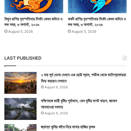
মিথুন রাশির বৃহস্পতিবার দিনটা কেমন কাটবে ও
কর্কট রাশির বৃহস্পতিবার দিনটা কেমন কাটবে ও
শুভ সময়, ৬ অগাস্ট, ২০২৬
শুভ সময়, ৬ অগাস্ট, ২০২৬
August 5, 2026
August 5, 2026
LAST PUBLISHED
২ বার সূর্য ডোবা দেখবে এক ছোট্ট গ্রাম, পর্যটক থেকে ফটোগ্রাফাররা
ভিড় করছেন সেখানে
August 6, 2026
এই যোগে যেকোনও শুভকাজে বেরলে সাধারণভাবে শুভ ফললাভ হয়ে
দক্ষিণবঙ্গে ভারী বৃষ্টির পূর্বাভাস, কেন বৃষ্টির দাপট বাড়ল, জানাল
আবহাওয়া দফতর
থাকে। যেমন চাকরির পরীক্ষা, কোথাও যাত্রা, কোনও শুভকাজে
August 6, 2026
যাওয়া, পরীক্ষা, বাড়ি কেনাবেচা ইত্যাদি যেকোনও এই কাজ
জ্যান্ত কুমির কাঁধে নিয়ে থানায় হাজির কৃষক
অমৃতযোগ ও মাহেন্দ্রযোগে করলে শুভ ফল পাওয়া যেতে পারে।