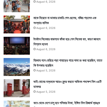
August 6, 2026
মাকে বিয়েতে না ডাকায় চাকরি গেল ছেলের, নজির গড়লেন এক
সংস্থার মালিক
August 6, 2026
টানটান সিনেমার মাঝপথে ফাঁকা হয়ে গেল সিনেমা হল, কারণ জানলে
বিশ্বাস হবেনা
August 6, 2026
হিমবাহ গলে বেরিয়ে পড়া পাহাড়ের গায়ে সাদা রং করা হয়েছিল, তাতে
কি উপকার হয়েছিল
August 5, 2026
ভাই বোনের বন্ধনকে আরও সুন্দর করতে অভিনব পদক্ষেপ নিল ৩৪টি
আরেকটা হল বারবেলা, কালবেলা ও কালরাত্রি। এই সময় যেকোনও
ডাকঘর
শুভকাজ নিষ্ফলই হয়ে থাকে। সুতরাং আনুমানিক সময় ধরে কাজ
August 5, 2026
করলে ভাল ফল আশা করা যেতে পারে।
কবে থেকে দেশে চালু হবে পলিমার টাকা, ইঙ্গিত দিল রিজার্ভ ব্যাঙ্ক