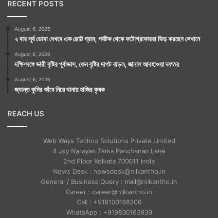
মিনিট থেকে ২টো ১১ মিনিটের মধ্যে। পুনরায় ৩টে ৩৬ মিনিট
RECENT POSTS
থেকে সূর্যোদয় পর্যন্ত।
August 6, 2026
মাহেন্দ্রযোগ : সকাল ৫টা ৫৫ মিনিটের মধ্যে। পুনরায় ৯টা ২৪
২ বার সূর্য ডোবা দেখবে এক ছোট্ট গ্রাম, পর্যটক থেকে ফটোগ্রাফাররা ভিড় করছেন সেখানে
মিনিট থেকে ১১টা ১৪ মিনিটের মধ্যে।
August 6, 2026
দক্ষিণবঙ্গে ভারী বৃষ্টির পূর্বাভাস, কেন বৃষ্টির দাপট বাড়ল, জানাল আবহাওয়া দফতর
বারবেলা : বিকেল ৩টে ১ মিনিট থেকে সূর্যাস্ত পর্যন্ত।
August 6, 2026
কালরাত্রি : রাত্রি ১১টা ৪১ মিনিট থেকে ১টা ১ মিনিটের মধ্যে।
জ্যান্ত কুমির কাঁধে নিয়ে থানায় হাজির কৃষক
REACH US
এখানে যে প্রতিকারগুলি রাশি অনুযায়ী করা হল তা শুধুমাত্র এক
Web Ways Techno Solutions Private Limited
বছরের জন্য। প্রতিকারগুলি আমার মনগড়া কোনও কথা নয়।
4 Joy Narayan Tarka Panchanan Lane
2nd Floor Kolkata 700011 India
বিভিন্ন সময়ে ভারতের নানা প্রান্তে ভ্রমণকালীন পথচলতি
News Desk : newsdesk@nilkantho.in
General / Business Query : mail@nilkantho.in
সাধুসঙ্গের সময় লোক-কল্যাণে সাধুদের বলা প্রতিকারগুলিই এখানে
Career : career@nilkantho.in
করা হল।
Call : +918100168306
WhatsApp : +919830163939