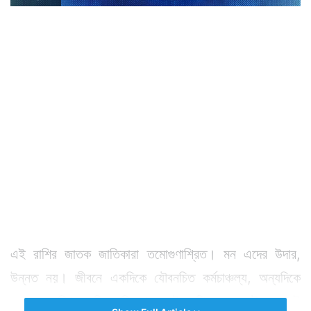
এই রাশির জাতক জাতিকারা তমোগুণাশ্রিত। মন এদের উদার,
উন্নত নয়। জীবনে একদিকে যৌবনচিত কর্মচাঞ্চল্য, অন্যদিকে
তেমন অপরিণত বুদ্ধির বিকাশ। এই রাশির স্বপ্নসৌধ প্রায়ই