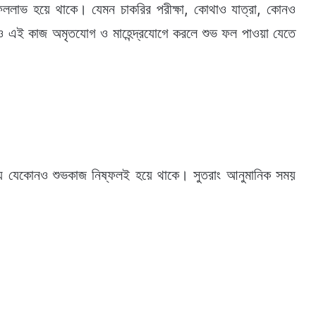
ললাভ হয়ে থাকে। যেমন চাকরির পরীক্ষা, কোথাও যাত্রা, কোনও
োনও এই কাজ অমৃতযোগ ও মাহেন্দ্রযোগে করলে শুভ ফল পাওয়া যেতে
য় যেকোনও শুভকাজ নিষ্ফলই হয়ে থাকে। সুতরাং আনুমানিক সময়