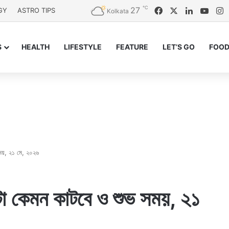
℃
27
Facebook
X
LinkedIn
YouT
I
GY
ASTRO TIPS
Kolkata
S
HEALTH
LIFESTYLE
FEATURE
LET’S GO
FOOD
 সময়, ২১ মে, ২০২৬
িনটা কেমন কাটবে ও শুভ সময়, ২১