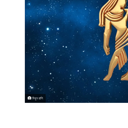
মিথুন রাশি