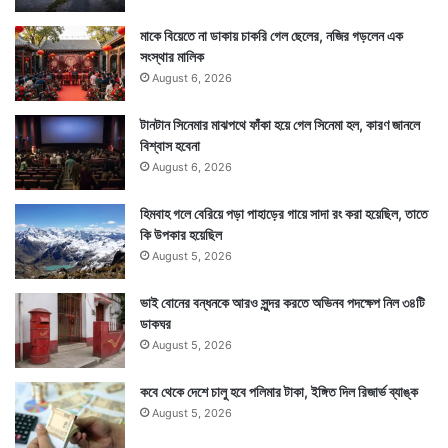
মাকে বিয়েতে না ডাকায় চাকরি গেল ছেলের, নজির গড়লেন এক
সংস্থার মালিক
August 6, 2026
টানটান সিনেমার মাঝপথে ফাঁকা হয়ে গেল সিনেমা হল, কারণ জানলে
বিশ্বাস হবেনা
August 6, 2026
হিমবাহ গলে বেরিয়ে পড়া পাহাড়ের গায়ে সাদা রং করা হয়েছিল, তাতে
কি উপকার হয়েছিল
পাতিলেবুর খোসার রস থেকে তৈরি হয় লেমন এসেনশিয়াল অয়েল।
August 5, 2026
এই উপাদান পা থেকে মাথা পর্যন্ত শরীরকে ঝলমলে করে তুলতে
ভাই বোনের বন্ধনকে আরও সুন্দর করতে অভিনব পদক্ষেপ নিল ৩৪টি
দারুণ কার্যকরি ভূমিকা পালন করে।
ডাকঘর
August 5, 2026
কবে থেকে দেশে চালু হবে পলিমার টাকা, ইঙ্গিত দিল রিজার্ভ ব্যাঙ্ক
August 5, 2026