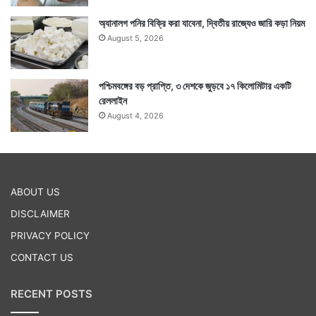
অ্যানালগ পনির বিক্রি করা যাবেনা, দ্বিতীয় রাজ্যেও জারি কড়া নিয়ম
August 5, 2026
পশ্চিমবঙ্গের বড় প্রাপ্তি, ৩ দেশকে জুড়বে ১৭ কিলোমিটার একটি
রেললাইন
August 4, 2026
আবার ৭০ শতাংশ অ্যালকোহলের সঙ্গে এই লেমন এসেনশিয়াল
অয়েল মিশিয়ে দারুণ স্যানিটাইজার তৈরি করা সম্ভব বলে দাবি
ABOUT US
করেছেন প্লাবিতা শর্মা। — সংবাদ সংস্থার সাহায্য নিয়ে লেখা
DISCLAIMER
PRIVACY POLICY
Tags
Healthcare
CONTACT US
RECENT POSTS