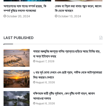
অপারেশনের সঙ্গে গানের সম্পর্ক রয়েছে, কি
বেকড বা গ্রিল করা খাবার পছন্দ করেন, জানেন
সম্পর্ক বুঝিয়ে বললেন গবেষকেরা
কি ডেকে আনছেন
October 20, 2024
October 13, 2024
LAST PUBLISHED
সাহারা মরুভূমির জনশূন্য বালির প্রান্তরে ছড়িয়ে আছে তিমির হাড়,
আবার সকালে ঘুম থেকে উঠে অল্প গরম জলে পাতিলেবুর রস নিংড়ে
যা অন্য ইতিহাস বলছে
August 7, 2026
খেলে তা রাত জুড়ে শরীরে তৈরি হওয়া টক্সিন ধুয়ে ফেলে। শরীরকে
তাজা করে। দিনের একটা সুন্দর প্রারম্ভ দেয়। লেবুর গন্ধও মন
২ বার সূর্য ডোবা দেখবে এক ছোট্ট গ্রাম, পর্যটক থেকে ফটোগ্রাফাররা
ভিড় করছেন সেখানে
ভাল করে দেয়। আবার ত্বকের জন্যও লেবুর রস দারুণ উপকারি।
August 6, 2026
দক্ষিণবঙ্গে ভারী বৃষ্টির পূর্বাভাস, কেন বৃষ্টির দাপট বাড়ল, জানাল
আবহাওয়া দফতর
August 6, 2026