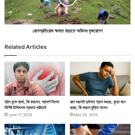
র
ধ
বা
ক্ষ
সি
ম
ন্দা
তা
করোনাকালে বারবার পাতিলেবু খেতে পরামর্শ দিয়েছেন বিশেষজ্ঞেরা।
ব্যা
বা
রোগপ্রতিরোধ ক্ষমতা বাড়াতে অভিনব বৃক্ষরোপণ
ক
ড়া
কারণ পাতিলেবুর মধ্যে রয়েছে ভরপুর ভিটামিন সি। যা করোনা
টে
তে
Related Articles
প্রতিরোধে উপকারি। চিকিৎসকেরা অনেকেই পরামর্শ দিচ্ছেন
রি
অ
য়া
ভি
ভিটামিন সি ট্যাবলেট না খেয়ে পাতিলেবু খেতে।
ন
ব
বৃ
ক্ষ
রো
প
ণ
হঠাৎ বুকে ব্যথা, কি করবেন, পরামর্শ দিলেন
অল্প বয়সেই দুর্বলতা গ্রাস করছে, বুড়ো মনে
বিশিষ্ট চিকিৎসক প্রভাত ভট্টাচার্য
হচ্ছে, কি করলে মুক্তি পাবেন
June 17, 2025
May 30, 2025