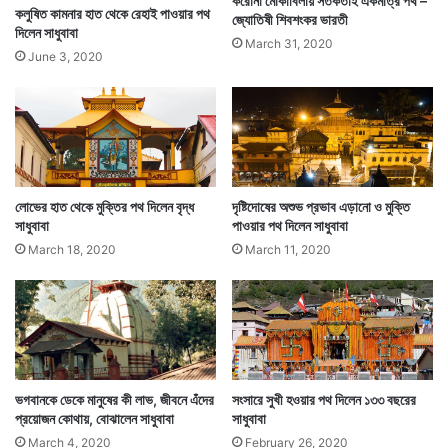
করোনা মোকাবিলায় সতর্কতাই একমাত্র পথ –
জঙ্গল সর্বদাই মাতোয়ারা। এমনটা মাতিয়ে তোলে ভ্রমণপিয়াসীদের,
কলুষিত কামনার হাত থেকে রেহাই পাওয়ার পথ
জ্যোতিষী শিবশংকর ভারতী
দিলেন সাধুবাবা
পাহাড়ি তীর্থের আকর্ষণে দেবপ্রয়াগে আসা তীর্থকামীদের হৃদয়, মন।
March 31, 2020
June 3, 2020
লোভের হাত থেকে মুক্তির পথ দিলেন বৃদ্ধ
দৃষ্টিদোষের অশুভ প্রভাব এড়ানো ও মুক্তি
সাধুবাবা
পাওয়ার পথ দিলেন সাধুবাবা
March 18, 2020
March 11, 2020
শ্রীরামচন্দ্রের পদধূলিতে ত্রেতায় পূত হয়েছিল দেবপ্রয়াগ। ব্রহ্মার
ভগবানকে ডেকে মানুষের কী লাভ, জীবনে এঁদের
সংসারে সুখী হওয়ার পথ দিলেন ১৩৩ বছরের
প্রয়োজন কোথায়, বোঝালেন সাধুবাবা
সাধুবাবা
তপোভূমিও বটে। এখানে বৌদ্ধ ও দক্ষিণ ভারতীয় ভাস্কর্যের আদলে
March 4, 2020
February 26, 2020