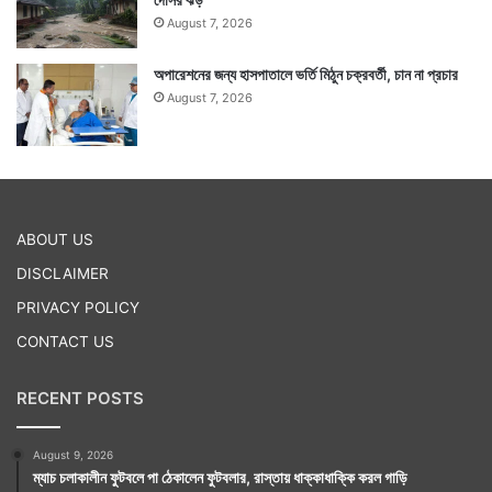
August 7, 2026
খানিকটা দূরে সঙ্গমের কাছে। দেবপ্রয়াগের মন্দির আশ্রম এলাকার
বিপরীতে। এখানে লোকালয় নেই। এরপর পাহাড়িঢালে মানুষের
অপারেশনের জন্য হাসপাতালে ভর্তি মিঠুন চক্রবর্তী, চান না প্রচার
August 7, 2026
আঁচড়হীন গাঢ়সবুজের ঘন জঙ্গল।
ABOUT US
DISCLAIMER
PRIVACY POLICY
CONTACT US
RECENT POSTS
August 9, 2026
ম্যাচ চলাকালীন ফুটবলে পা ঠেকালেন ফুটবলার, রাস্তায় ধাক্কাধাক্কি করল গাড়ি