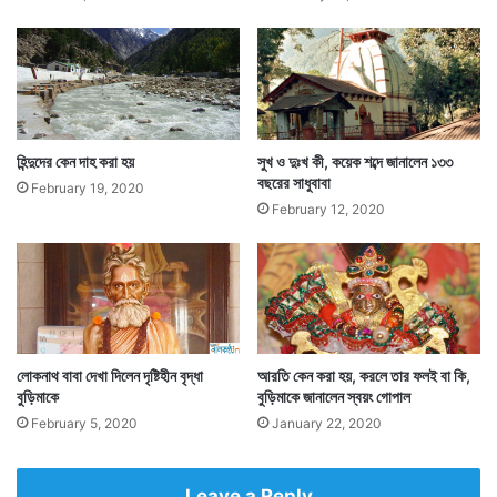
নির্মিত রঘুনাথজির মন্দির, ক্ষেত্রপাল মন্দির, কালী মন্দির, শ্রীরামচন্দ্র
প্রতিষ্ঠিত শিব মন্দির, বশিষ্ঠকুণ্ড, ইন্দ্রদ্যুম্ন বিশ্বতীর্থ, আদি
বিশ্বেশ্বর, তুণ্ডেশ্বর, গঙ্গাযমুনা ও ভরত মন্দির, মহাবীর মন্দির,
প্রাচীন চন্দ্রেশ্বর মহাদেব মন্দির, শঙ্করাচার্য মন্দির, এমন অসংখ্য
হিন্দুদের কেন দাহ করা হয়
সুখ ও দুঃখ কী, কয়েক শব্দে জানালেন ১৩৩
ছোট বড় মন্দির ছড়িয়ে রয়েছে দেবপ্রয়াগের পাহাড়িঢালে।
বছরের সাধুবাবা
February 19, 2020
February 12, 2020
লোকনাথ বাবা দেখা দিলেন দৃষ্টিহীন বৃদ্ধা
আরতি কেন করা হয়, করলে তার ফলই বা কি,
বুড়িমাকে
বুড়িমাকে জানালেন স্বয়ং গোপাল
February 5, 2020
January 22, 2020
Leave a Reply