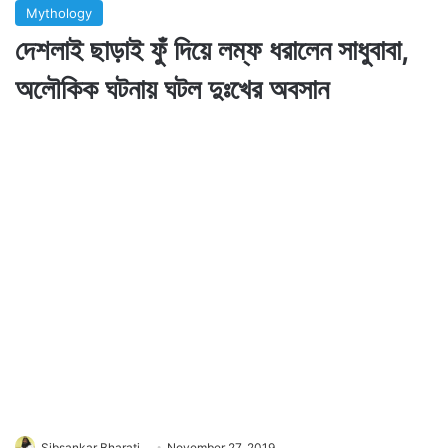
Mythology
দেশলাই ছাড়াই ফুঁ দিয়ে লম্ফ ধরালেন সাধুবাবা,
অলৌকিক ঘটনায় ঘটল দুঃখের অবসান
Sibsankar Bharati
November 27, 2019