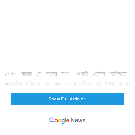
১৯৭৯ সালের মে মাসের কথা। একাই এসেছি হরিদ্বারে।
কয়েকদিন কাটানোর পর মনটা আমার অস্থির হয়ে উঠল মানুষের
কোলাহলে। এখন কেদার বদরীনারায়ণের মরশুম তাই ভিড়ের যেন
Show Full Article
আর সীমা পরিসীমা নেই। ভাবলাম, দেবপ্রয়াগে দুদিন কাটিয়ে
আসি। হরিদ্বারের তুলনায় অনেক বেশি নির্জন। তীর্থযাত্রী ও
ভ্রমণপিয়াসীদের আসা যাওয়াটা এখানে প্রায় নেই বললেই চলে।
তাদের লক্ষ্য মূলত কেদারনাথ ও বদরীনারায়ণ। ভাবলাম মানে লোটা