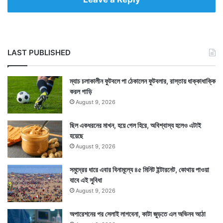
আজ থেকে আনুমানিক ১২৮৬ বছর আগের কথা। দুর্গম হিমালয়ের
প্রসিদ্ধ পাঁচটি তীর্থের সংস্কার করেছিলেন আচার্য শঙ্কর। মাত্র
LAST PUBLISHED
বারোবছর বয়েসে দুর্গম তীর্থ বদরিকাশ্রমের উদ্দেশে যাত্রা করে
প্রয়াগ হরিদ্বার হয়ে একসময় আচার্য আসেন পাহাড় ও জঙ্গলে ঘেরা
ম্যাচ চলাকালীন ফুটবলে পা ঠেকালেন ফুটবলার, রাস্তায় ধাক্কাধাক্কি
করল গাড়ি
শান্ত স্নিগ্ধ চোখজুড়নো আরণ্যক পরিবেশ দেবপ্রয়াগে।
August 9, 2026
এখানকার মন্দির দর্শন এবং তীর্থকৃত্যাদি শেষ করে পরম তৃপ্তিলাভ
ছিল একধরনের মাখন, হয়ে গেল হিরে, অবিশ্বাস্য হলেও এটাই
করেন তিনি।
হয়েছে
August 9, 2026
সমুদ্রের ধারে এবার বিনামূল্যে ৪৫ মিনিট ইন্টারনেট, কোথায় পাওয়া
যাবে এই সুবিধা
August 9, 2026
অপারেশনের পর সেলাই লাগবেনা, কাটা জুড়তে এল অভিনব আঠা