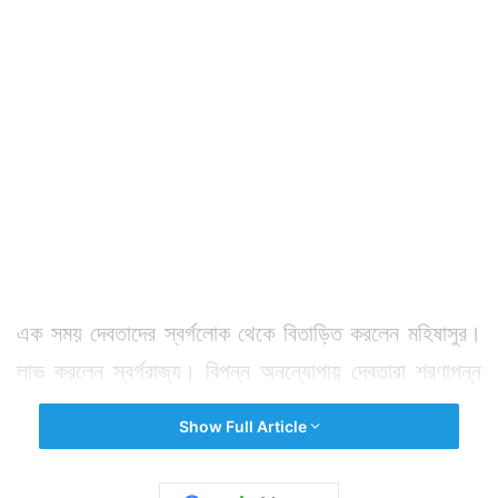
এক সময় দেবতাদের স্বর্গলোক থেকে বিতাড়িত করলেন মহিষাসুর।
লাভ করলেন স্বর্গরাজ্য। বিপন্ন অনন্যোপায় দেবতারা শরণাপন্ন
হলেন ব্রহ্মার। ব্রহ্মা দেখলেন তাঁর কিছু করার নেই। স্বয়ং শিব ও
Show Full Article
দেবতাদের সঙ্গে নিয়ে গেলেন ভগবান বিষ্ণুর কাছে। আনুপূর্বিক
সমস্ত দুর্দশার কথা জানালেন। বিগলিতহৃদয় বিষ্ণুকে অনুরোধ