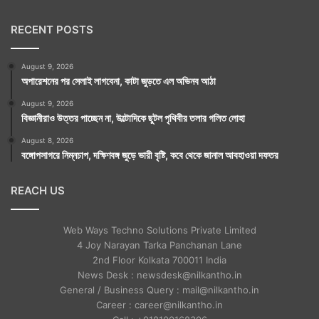
ও যজ্ঞ করেন। দেবীর কাছে আশীর্বাদ প্রার্থনা করেন কৌরবদের সঙ্গে
RECENT POSTS
যুদ্ধে বিজয়লাভের। এসব লেখা আছে ভদ্রকালী মন্দিরপ্রাঙ্গণের
একটি সাইনবোর্ডে।
August 9, 2026
অপারেশনের পর সেলাই লাগবেনা, কাটা জুড়তে এল অভিনব আঠা
August 9, 2026
বিজ্ঞানীরাও উত্তর পাচ্ছেন না, উল্টোদিকে ছুটল পৃথিবীর তলার গলিত লোহা
August 8, 2026
বঙ্গোপসাগরে নিম্নচাপ, দক্ষিণবঙ্গ জুড়ে ভারী বৃষ্টি, কবে থেকে জানাল আবহাওয়া দফতর
REACH US
Web Ways Techno Solutions Private Limited
4 Joy Narayan Tarka Panchanan Lane
2nd Floor Kolkata 700011 India
News Desk : newsdesk@nilkantho.in
General / Business Query : mail@nilkantho.in
Career : career@nilkantho.in