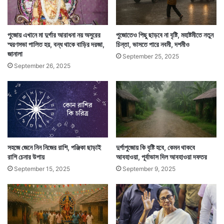
‌পুজোয় এখানে মা দুর্গার আরাধনা নয় অসুরের
পুজোতেও পিছু ছাড়বে না বৃষ্টি, মহাষ্টমীতে নতুন
স্মরণসভা পালিত হয়, বন্ধ থাকে বাড়ির দরজা,
চিন্তা, ভাসতে পারে নবমী, দশমীও
জানালা
মহিষাসুর জন্মগ্রহণ করেন তিনবার। ত্রিবিধ রূপ ধারণ করে তাঁকে
September 25, 2025
September 26, 2025
তিনবারই বিনাশ করেন এই দেবী। মহিষাসুরকে বধ করার জন্য
প্রথমে অষ্টাদশভুজা উগ্রচণ্ডা রূপে, দ্বিতীয়বার ভদ্রকালী এবং
তৃতীয়বার বধ করলেন দশভুজা দেবী দুর্গা রূপে। দুর্গাই হলেন পরমা
প্রকৃতি। শিবপত্নী দেবী বিশ্বের আদি কারণ।
সহজে জেনে নিন নিজের রাশি, পঞ্জিকা ছাড়াই
দুর্গাপুজোয় কি বৃষ্টি হবে, কেমন থাকবে
রাশি চেনার উপায়
আবহাওয়া, পূর্বাভাস দিল আবহাওয়া দফতর
September 15, 2025
September 9, 2025