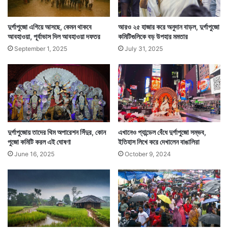
দুর্গাপুজো এগিয়ে আসছে, কেমন থাকবে
আরও ২৫ হাজার করে অনুদান বাড়ল, দুর্গাপুজো
আবহাওয়া, পূর্বাভাস দিল আবহাওয়া দফতর
কমিটিগুলিকে বড় উপহার মমতার
September 1, 2025
July 31, 2025
রাত্রিকালে স্বপ্নে ভদ্রকালী মূর্তি দেখলেন মহিষাসুর। শুরু করলেন
তাঁর আরাধনা। আরাধনায় প্রীত ও প্রসন্ন দেবী এলেন। নিবেদিত
হৃদয়মন মহিষাসুর জানালেন, ‘আপনার হাতে মৃত্যুর জন্য কোনও
দুঃখ বা ক্ষোভ নেই এতটুকুও। কিন্তু আপনার সঙ্গে আমিও যাতে
দুর্গাপুজোয় তাদের থিম অপারেশন সিঁদুর, কোন
এখানেও প্যান্ডেল বেঁধে দুর্গাপুজো সম্ভব,
পুজো কমিটি করল এই ঘোষণা
ইতিহাস লিখে করে দেখালেন বাঙালিরা
সকলের পূজিত হই তারই ব্যবস্থা করুন দেবী। এছাড়া আর কিছুই
June 16, 2025
October 9, 2024
চাই না আমি।’