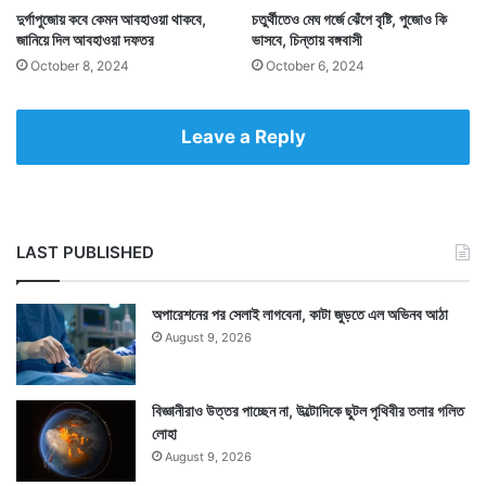
দুর্গাপুজোয় কবে কেমন আবহাওয়া থাকবে,
চতুর্থীতেও মেঘ গর্জে ঝেঁপে বৃষ্টি, পুজোও কি
জানিয়ে দিল আবহাওয়া দফতর
ভাসবে, চিন্তায় বঙ্গবাসী
October 8, 2024
October 6, 2024
Leave a Reply
LAST PUBLISHED
দেবী ভদ্রকালী তখন আশীর্বাদ করে বললেন, ‘উগ্রচণ্ডা, ভদ্রকালী
আর দুর্গা, এই তিন মূর্তিতে আমার পদলগ্ন হয়ে তুমি সব সময়েই
অপারেশনের পর সেলাই লাগবেনা, কাটা জুড়তে এল অভিনব আঠা
পুজ্য হবে দেবতা, মানুষ ও রাক্ষসদের।’
August 9, 2026
বিজ্ঞানীরাও উত্তর পাচ্ছেন না, উল্টোদিকে ছুটল পৃথিবীর তলার গলিত
লোহা
August 9, 2026