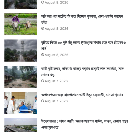
বাড়ছে। যাদের বিরুদ্ধে অভিযোগ তারা দেশের সাধারণ মানুষকেও
August 8, 2026
হত্যা করছে। সেই তালিবানের এত ফুলে ফেঁপে ওঠার পিছনে
মাঠ ভরা ধনে মাঠেই নষ্ট করে দিচ্ছেন কৃষকরা, কেন এমনটা করছেন
পাকিস্তানের বড় হাত রয়েছে বলেই সংবাদপত্রে উঠে এসেছে। —
তাঁরা
August 8, 2026
সংবাদ সংস্থার সাহায্য নিয়ে লেখা
বৃষ্টিতে ভিজে ৯০ ফুট উঁচু জলের ট্যাঙ্কের মাথায় চড়ে বসে রইলেন ৩
নার্স
August 8, 2026
ভারী বৃষ্টি চলবে, দক্ষিণের রাজ্যে বন্যার মধ্যেই লাল সতর্কতা, সঙ্গে
দোসর ঝড়
August 7, 2026
অপারেশনের জন্য হাসপাতালে ভর্তি মিঠুন চক্রবর্তী, চান না প্রচার
August 7, 2026
উদ্বোধনের ১ মাসও হয়নি, অনেক জায়গায় ফাটল, ভাঙন, বেহাল নতুন
এক্সপ্রেসওয়ে