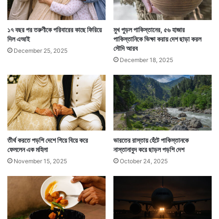
এলাকা তাদের দখলে নিচ্ছে। এমনকি তালিবানের দাবি দেশের ৮৫
শতাংশই তাদের দখলে।
১৭ বছর পর তরুণীকে পরিবারের কাছে ফিরিয়ে
মুখ পুড়ল পাকিস্তানের, ৫৬ হাজার
দিল এআই
পাকিস্তানিকে ভিক্ষা করায় দেশ ছাড়া করল
সৌদি আরব
December 25, 2025
December 18, 2025
তীর্থ করতে পড়শি দেশে গিয়ে বিয়ে করে
ভারতের রাস্তায় হেঁটে পাকিস্তানকে
ফেললেন এক মহিলা
নাস্তানাবুদ করে ছাড়ল পড়শি দেশ
November 15, 2025
October 24, 2025
আফগান সেনা গত কয়েকদিনে বিমান হানায় কিছু তালিবান শিবির
গুঁড়িয়ে দিলেও তালিবানের দাপটে আফগান সেনাকে অন্য দেশে