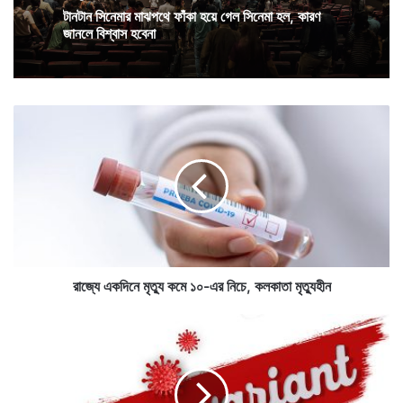
টানটান সিনেমার মাঝপথে ফাঁকা হয়ে গেল সিনেমা হল, কারণ
জানলে বিশ্বাস হবেনা
কাবুল থেকে প্রকাশিত একটি সংবাদপত্রের এই প্রবন্ধ ঘিরে এখন
হৈচৈ পড়ে গেছে। যে দেশে তালিবান যখন তখন যেখানে সেখানে
হামলা চালাচ্ছে।
রা
জ্যে
এ
ক
দি
নে
মৃ
ত্যু
ক
মে
রাজ্যে একদিনে মৃত্যু কমে ১০-এর নিচে, কলকাতা মৃত্যুহীন
১
০
ব্রি
-
টে
এ
ন
র
,
নি
আ