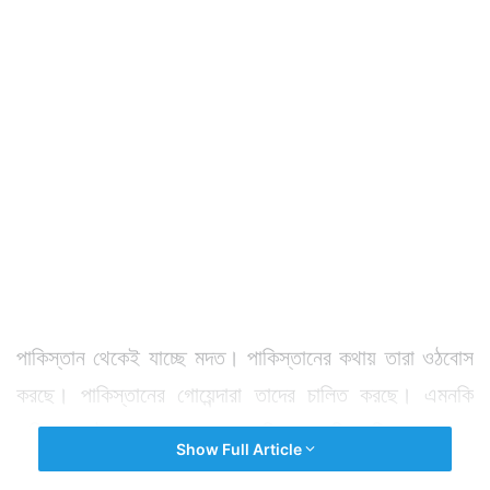
পাকিস্তান থেকেই যাচ্ছে মদত। পাকিস্তানের কথায় তারা ওঠবোস
করছে। পাকিস্তানের গোয়েন্দারা তাদের চালিত করছে। এমনকি
জঙ্গিদের কেউ মারা গেলে তাদের পাকিস্তানে নিয়ে গিয়ে শেষকৃত্য
Show Full Article
করা হচ্ছে।