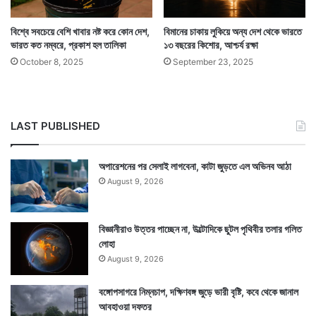
পালাতেও দেখা গেছে। আফগানিস্তানের মাটিতে হত্যা করা হয়েছে
বিশ্বে সবচেয়ে বেশি খাবার নষ্ট করে কোন দেশ,
বিমানের চাকায় লুকিয়ে অন্য দেশ থেকে ভারতে
ভারতীয় সাংবাদিককে।
ভারত কত নম্বরে, প্রকাশ হল তালিকা
১৩ বছরের কিশোর, আশ্চর্য রক্ষা
October 8, 2025
September 23, 2025
LAST PUBLISHED
অপারেশনের পর সেলাই লাগবেনা, কাটা জুড়তে এল অভিনব আঠা
August 9, 2026
বিজ্ঞানীরাও উত্তর পাচ্ছেন না, উল্টোদিকে ছুটল পৃথিবীর তলার গলিত
লোহা
August 9, 2026
বঙ্গোপসাগরে নিম্নচাপ, দক্ষিণবঙ্গ জুড়ে ভারী বৃষ্টি, কবে থেকে জানাল
এই পরিস্থিতিতে আফগানিস্তান জুড়ে এখন জঙ্গিদের দাপট
আবহাওয়া দফতর