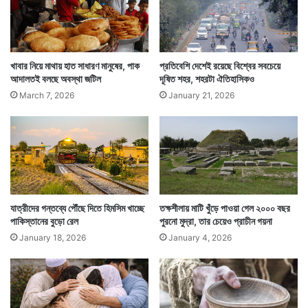
আমেরিকা সহ ন্যাটো গোষ্ঠীভুক্ত দেশগুলি তাদের সেনা
আফগানিস্তান থেকে প্রত্যাহার করে নিয়েছে। এখন
আফগানিস্তানের সুরক্ষার দায়িত্ব আফগান সেনার।
খাবার নিয়ে মাথায় হাত সাধারণ মানুষের, পাক
প্রতিবেশি দেশেই রয়েছে বিশ্বের সবচেয়ে
আদালতই বলছে অবস্থা জটিল
দূষিত শহর, শহরটা ঐতিহাসিকও
March 7, 2026
January 21, 2026
যাত্রীদের গন্তব্যে পৌঁছে দিতে হিমসিম খাচ্ছে
তক্ষশীলায় মাটি খুঁড়ে পাওয়া গেল ২০০০ বছর
পাকিস্তানের বুড়ো রেল
পুরনো মুদ্রা, তার চেয়েও প্রাচীন গয়না
January 18, 2026
January 4, 2026
এই পরিস্থিতিতে ক্রমশ ফুলে ফেঁপে উঠছে তালিবান। তারা বিভিন্ন