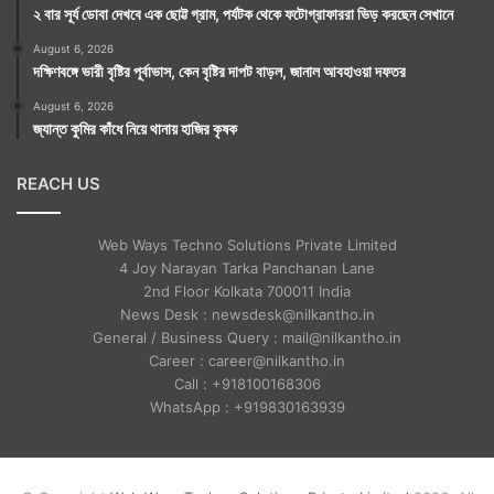
২ বার সূর্য ডোবা দেখবে এক ছোট্ট গ্রাম, পর্যটক থেকে ফটোগ্রাফাররা ভিড় করছেন সেখানে
August 6, 2026
দক্ষিণবঙ্গে ভারী বৃষ্টির পূর্বাভাস, কেন বৃষ্টির দাপট বাড়ল, জানাল আবহাওয়া দফতর
August 6, 2026
জ্যান্ত কুমির কাঁধে নিয়ে থানায় হাজির কৃষক
REACH US
Web Ways Techno Solutions Private Limited
4 Joy Narayan Tarka Panchanan Lane
2nd Floor Kolkata 700011 India
News Desk : newsdesk@nilkantho.in
General / Business Query : mail@nilkantho.in
Career : career@nilkantho.in
Call : +918100168306
WhatsApp : +919830163939