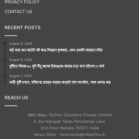
PRIVACY POLICY
CONTACT US
আজকের সময়সূচী :
RECENT POSTS
অমৃতযোগ : রাত্রি ১২টা ৩৯ মিনিট থেকে ২টো ৫০ মিনিটের
মধ্যে।
August 8, 2026
মাঠ ভরা ধনে মাঠেই নষ্ট করে দিচ্ছেন কৃষকরা, কেন এমনটা করছেন তাঁরা
মাহেন্দ্রযোগ : সকাল ৬টা ৪৫ মিনিটের মধ্যে। পুনরায় ১০টা ১৫
August 8, 2026
মিনিট থেকে ১২টা ৫২ মিনিটের মধ্যে।
বৃষ্টিতে ভিজে ৯০ ফুট উঁচু জলের ট্যাঙ্কের মাথায় চড়ে বসে রইলেন ৩ নার্স
বারবেলা : বিকেল ২টো ৪৯ মিনিট থেকে সূর্যাস্ত পর্যন্ত।
August 7, 2026
ভারী বৃষ্টি চলবে, দক্ষিণের রাজ্যে বন্যার মধ্যেই লাল সতর্কতা, সঙ্গে দোসর ঝড়
কালরাত্রি : রাত্রি ১১টা ৩৩ মিনিট থেকে ১২টা ৫৫ মিনিটের
মধ্যে।
REACH US
Web Ways Techno Solutions Private Limited
4 Joy Narayan Tarka Panchanan Lane
2nd Floor Kolkata 700011 India
News Desk : newsdesk@nilkantho.in