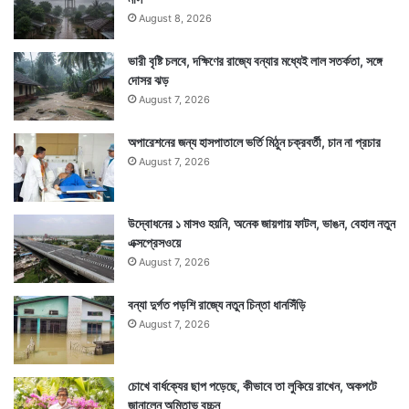
August 8, 2026
এই যোগে যেকোনও শুভকাজে বেরলে সাধারণভাবে শুভ ফললাভ হয়ে
ভারী বৃষ্টি চলবে, দক্ষিণের রাজ্যে বন্যার মধ্যেই লাল সতর্কতা, সঙ্গে
দোসর ঝড়
থাকে। যেমন চাকরির পরীক্ষা, কোথাও যাত্রা, কোনও শুভকাজে
August 7, 2026
যাওয়া, পরীক্ষা, বাড়ি কেনাবেচা ইত্যাদি যেকোনও এই কাজ
অপারেশনের জন্য হাসপাতালে ভর্তি মিঠুন চক্রবর্তী, চান না প্রচার
অমৃতযোগ ও মাহেন্দ্রযোগে করলে শুভ ফল পাওয়া যেতে পারে।
August 7, 2026
উদ্বোধনের ১ মাসও হয়নি, অনেক জায়গায় ফাটল, ভাঙন, বেহাল নতুন
এক্সপ্রেসওয়ে
August 7, 2026
বন্যা দুর্গত পড়শি রাজ্যে নতুন চিন্তা ধানসিঁড়ি
August 7, 2026
চোখে বার্ধক্যের ছাপ পড়েছে, কীভাবে তা লুকিয়ে রাখেন, অকপটে
জানালেন অমিতাভ বচ্চন