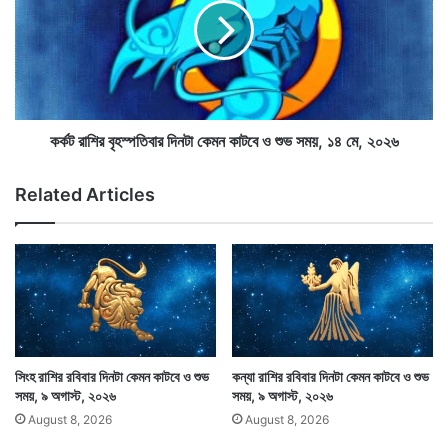
কে
রা
ম
শি
ন
র
কা
বৃ
ট
হ
বে
স্প
ও
তি
কর্কট রাশির বৃহস্পতিবার দিনটা কেমন কাটবে ও শুভ সময়, ১৪ মে, ২০২৬
শু
বা
ভ
র
Related Articles
আমার জ্যোতিষশাস্ত্রের শিক্ষাগুরু শ্রীশুকদেব গোস্বামীর গ্রন্থের
স
দি
ম
ন
সাহায্য নিয়ে এই অংশটুকু লেখা হয়েছে। এর সঙ্গে সংযোজন করা
য়
টা
,
কে
হয়েছে নিজের পেশাগত জীবনের বেশ কিছু অভিজ্ঞতার কথা। লেখক
১
ম
চিরকৃতজ্ঞ হয়ে রইল উক্ত গ্রন্থের লেখক ও প্রকাশকের কাছে।
৪
ন
মে
কা
,
ট
২
বে
সিংহ রাশির রবিবার দিনটা কেমন কাটবে ও শুভ
কন্যা রাশির রবিবার দিনটা কেমন কাটবে ও শুভ
০
ও
সময়, ৯ অগাস্ট, ২০২৬
সময়, ৯ অগাস্ট, ২০২৬
২
শু
August 8, 2026
August 8, 2026
৬
ভ