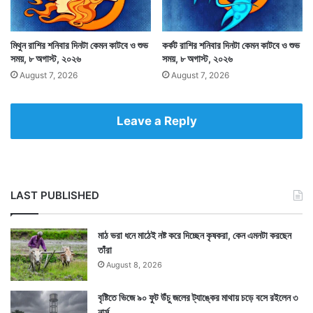
যে সময়টা শুভকাজের পক্ষে শুভদায়ক। সেই সময়ের মধ্যে শুভকাজ
করলে শুভই হবে একথা জোর দিয়ে বলা যায়না। কারণ বিভিন্ন রাশি
মিথুন রাশির শনিবার দিনটা কেমন কাটবে ও শুভ
কর্কট রাশির শনিবার দিনটা কেমন কাটবে ও শুভ
গ্রহ নক্ষত্র ইত্যাদির উপর শুভ ফলের মাত্রা কমবেশি হয়ে থাকে।
সময়, ৮ অগাস্ট, ২০২৬
সময়, ৮ অগাস্ট, ২০২৬
August 7, 2026
August 7, 2026
তবুও কিছুটা শুভ ফল আশা করা যায়। যেমন অমৃতযোগ ও
মাহেন্দ্রযোগ।
Leave a Reply
LAST PUBLISHED
মাঠ ভরা ধনে মাঠেই নষ্ট করে দিচ্ছেন কৃষকরা, কেন এমনটা করছেন
তাঁরা
August 8, 2026
বৃষ্টিতে ভিজে ৯০ ফুট উঁচু জলের ট্যাঙ্কের মাথায় চড়ে বসে রইলেন ৩
নার্স