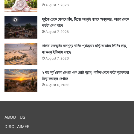
August 7, 2026
সূর্যকে ঢেকে ফেলবে চাঁদ, দিনের মধ্যেই নামবে অন্ধকার, ভারত থেকে
আরেকটা হল বারবেলা, কালবেলা ও কালরাত্রি। এই সময় যেকোনও
কতটা দেখা যাবে
শুভকাজ নিষ্ফলই হয়ে থাকে। সুতরাং আনুমানিক সময় ধরে কাজ
August 7, 2026
করলে ভাল ফল আশা করা যেতে পারে।
সাহারা মরুভূমির জনশূন্য বালির প্রান্তরে ছড়িয়ে আছে তিমির হাড়,
যা অন্য ইতিহাস বলছে
August 7, 2026
২ বার সূর্য ডোবা দেখবে এক ছোট্ট গ্রাম, পর্যটক থেকে ফটোগ্রাফাররা
ভিড় করছেন সেখানে
August 6, 2026
ABOUT US
DISCLAIMER