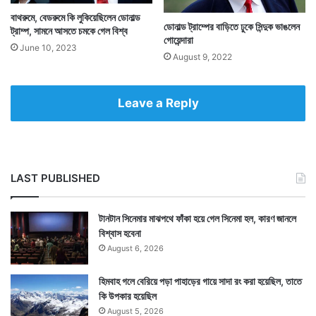
বাথরুমে, বেডরুমে কি লুকিয়েছিলেন ডোনাল্ড
ডোনাল্ড ট্রাম্পের বাড়িতে ঢুকে সিন্দুক ভাঙলেন
ট্রাম্প, সামনে আসতে চমকে গেল বিশ্ব
মার্কিন প্রেসিডেন্ট মনে করেন হাইড্রক্সিক্লোরোকুইন করোনা রোখার
গোয়েন্দারা
June 10, 2023
August 9, 2022
ক্ষেত্রে গেম চেঞ্জার হিসাবে সামনে আসতে পারে। তাই তিনি
আগেই ভারতের কাছে এই ওষুধ চেয়েছেন।
Leave a Reply
LAST PUBLISHED
টানটান সিনেমার মাঝপথে ফাঁকা হয়ে গেল সিনেমা হল, কারণ জানলে
বিশ্বাস হবেনা
August 6, 2026
হিমবাহ গলে বেরিয়ে পড়া পাহাড়ের গায়ে সাদা রং করা হয়েছিল, তাতে
কি উপকার হয়েছিল
August 5, 2026