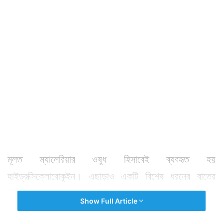
মূলত ম্যালেরিয়ার ওষুধ হিসাবেই ব্যবহৃত হয়
হাইড্রক্সিক্লোরোকুইন। এছাড়াও একটি বিশেষ ধরনের বাতের
চিকিৎসাতেও এর ব্যবহার সুপরিচিত। ওষুধটাও যে খুব দুষ্প্রাপ্য তা
Show Full Article
নয়। খুব সহজে তৈরি হয়। সহজে পাওয়াও যায়।