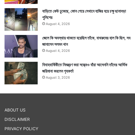
কিন্তু এক্ষেত্রে কাঁচামালের একটা অংশ আসে চিন থেকে। ফলে
বাড়িতে কেউ ঢুকেছে, ফোন পেয়ে সেখানে হাজির হয়ে চক্ষু ছানাবড়া
সেই যোগান কতটা সুলভে পাওয়া যাবে তা নিয়ে প্রশ্ন রয়েছে এই
পুলিশের
অবস্থায়। কারণ চিনও করোনার জেরে ভাল অবস্থায় নেই। —
August 4, 2026
সংবাদ সংস্থার সাহায্য নিয়ে লেখা
জেলে কি অবস্থায় থাকতে হয়েছিল তাঁকে, বাথরুমের হাল কি ছিল, সব
জানালেন সলমন খান
Tags
Donald Trump
August 4, 2026
বিবাহবার্ষিকীতে নিমন্ত্রণ করা সত্ত্বেও যাঁরা আসেননি তাঁদের আর্থিক
জরিমানা করলেন গৃহকর্তা
August 3, 2026
ABOUT US
DISCLAIMER
PRIVACY POLICY