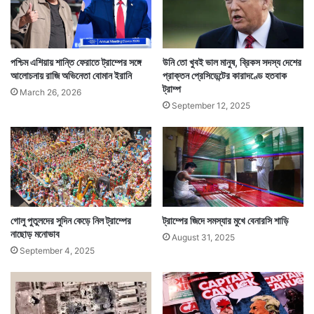
দ
মা
নু
ষ
পশ্চিম এশিয়ায় শান্তি ফেরাতে ট্রাম্পের সঙ্গে
উনি তো খুবই ভাল মানুষ, ব্রিকস সদস্য দেশের
এদিকে ভারতে ক্রমশ বাড়ছিল এই রোগ। ফলে ভারত সরকার এই
আলোচনায় রাজি অভিনেতা বোমান ইরানি
প্রাক্তন প্রেসিডেন্টের কারাদণ্ডে হতবাক
ট্রাম্প
ওষুধের রফতানির ওপর নিষেধাজ্ঞা জারি করে। কারণ দেশে এই
March 26, 2026
September 12, 2025
ওষুধ কত লাগবে সেটাই পরিস্কার নয় এখনও।
গোলু পুতুলদের সুদিন কেড়ে নিল ট্রাম্পের
ট্রাম্পের জিদে সমস্যার মুখে বেনারসি শাড়ি
নাছোড় মনোভাব
August 31, 2025
September 4, 2025