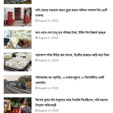
ভারত হল এমন দেশ যারা বিশ্বের ৭০ শতাংশ
ভাই বোনের বন্ধনকে আরও সুন্দর করতে অভিনব পদক্ষেপ নিল ৩৪টি
ডাকঘর
হাইড্রক্সিক্লোরোকুইন তৈরি করে। প্রতি মাসে ভারত ৪০ টন
August 5, 2026
হাইড্রক্সিক্লোরোকুইন তৈরি করতে সমর্থ।
কবে থেকে দেশে চালু হবে পলিমার টাকা, ইঙ্গিত দিল রিজার্ভ ব্যাঙ্ক
August 5, 2026
অ্যানালগ পনির বিক্রি করা যাবেনা, দ্বিতীয় রাজ্যেও জারি কড়া নিয়ম
August 5, 2026
পশ্চিমবঙ্গের বড় প্রাপ্তি, ৩ দেশকে জুড়বে ১৭ কিলোমিটার একটি
রেললাইন
August 4, 2026
কিশোর কুমার তাঁর ঠাকুরদার কাছে ইংরাজি শিখেছিলেন, দাবি করলেন
বিখ্যাত অভিনেত্রী
August 4, 2026