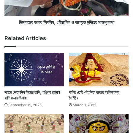
শিবলিঙ্গ পুজো করা সকলেরই কর্তব্য। লিঙ্গার্চনতন্ত্রে প্রথম পটলের
,
লা
বাঁ
কথা, সমস্ত পুজোর মধ্যে লিঙ্গ পুজোই শ্রেষ্ঠ ও মুক্তিদায়ক।
য়
ধ
শি
নি
ব
নিমগাছের তলায় শিবলিঙ্গ, পৌরাণিক ও জাগ্রত মন্দিরের মাহাত্ম্যকথা
য়ে
লি
ফে
ঙ্গ
Related Articles
র
,
ধু
পৌ
ন্ধ
রা
মা
ণি
র
ক
২
ও
রা
জা
জ্যে
গ্র
র
ত
সহজে জেনে নিন নিজের রাশি, পঞ্জিকা ছাড়াই
বালির তৈরি এই শিবে রয়েছে অবিশ্বাস্য
ম
রাশি চেনার উপায়
বৈশিষ্ট্য
ন্দি
September 15, 2025
March 1, 2022
রে
দেবাদিদেব সদাশিব পার্বতীকে বলেছেন, ‘দেবী, অচল শিবলিঙ্গ
র
মা
স্থাপনের মাহাত্ম্য তোমার কাছে বেশি আর কী বলব; এই শিবলিঙ্গ
হা