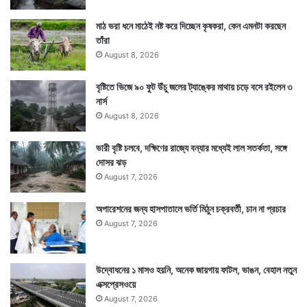
মাঠ ভরা ধনে মাঠেই নষ্ট করে দিচ্ছেন কৃষকরা, কেন এমনটা করছেন
তাঁরা
August 8, 2026
বৃষ্টিতে ভিজে ৯০ ফুট উঁচু জলের ট্যাঙ্কের মাথায় চড়ে বসে রইলেন ৩
নার্স
August 8, 2026
ভারী বৃষ্টি চলবে, দক্ষিণের রাজ্যে বন্যার মধ্যেই লাল সতর্কতা, সঙ্গে
দোসর ঝড়
August 7, 2026
অপারেশনের জন্য হাসপাতালে ভর্তি মিঠুন চক্রবর্তী, চান না প্রচার
August 7, 2026
উদ্বোধনের ১ মাসও হয়নি, অনেক জায়গায় ফাটল, ভাঙন, বেহাল নতুন
এক্সপ্রেসওয়ে
August 7, 2026