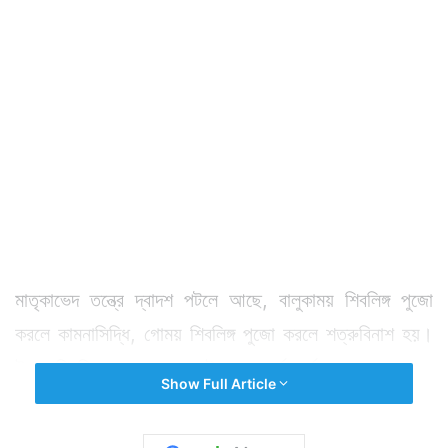
মাতৃকাভেদ তন্ত্রে দ্বাদশ পটলে আছে, বালুকাময় শিবলিঙ্গ পুজো
করলে কামনাসিদ্ধি, গোময় শিবলিঙ্গ পুজো করলে শত্রুবিনাশ হয়।
উক্ত শিবলিঙ্গের মাহাত্ম্য এমনই, এতে ধর্ম অর্থ কাম ও মোক্ষলাভ
Show Full Article
হয়ে থাকে।