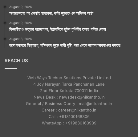
August 9, 2026
অপারেশনের পর সেলাই লাগবেনা, কাটা জুড়তে এল অভিনব আঠা
August 9, 2026
বিজ্ঞানীরাও উত্তর পাচ্ছেন না, উল্টোদিকে ছুটল পৃথিবীর তলার গলিত লোহা
August 8, 2026
বঙ্গোপসাগরে নিম্নচাপ, দক্ষিণবঙ্গ জুড়ে ভারী বৃষ্টি, কবে থেকে জানাল আবহাওয়া দফতর
REACH US
Web Ways Techno Solutions Private Limited
4 Joy Narayan Tarka Panchanan Lane
2nd Floor Kolkata 700011 India
News Desk : newsdesk@nilkantho.in
General / Business Query : mail@nilkantho.in
Career : career@nilkantho.in
Call : +918100168306
WhatsApp : +919830163939