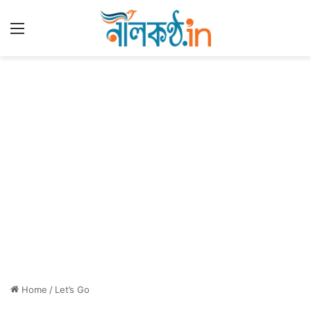
Menu
Home
/
Let’s Go