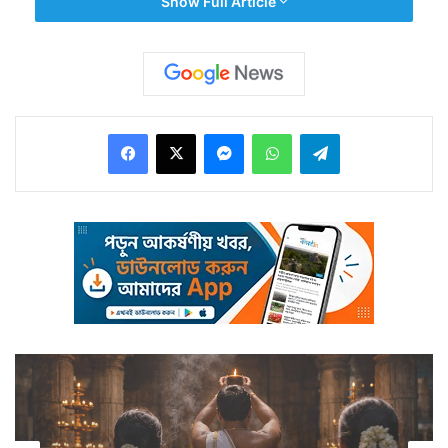
Show Full Article
সমলেশ্বরী মন্দির। নবম শতাব্দীতে উৎকলীয় শিল্পকলায় নির্মিত সুউচ্চ
চারকোণা মন্দিরটি কারুমণ্ডিত। গর্ভমন্দিরে একটি বড় শিলাখণ্ডের
উপরে রুপোর চোখমুখ বসানো বিগ্রহ।
Facebook
X
Messenger
WhatsApp
Telegram
Let’s Go