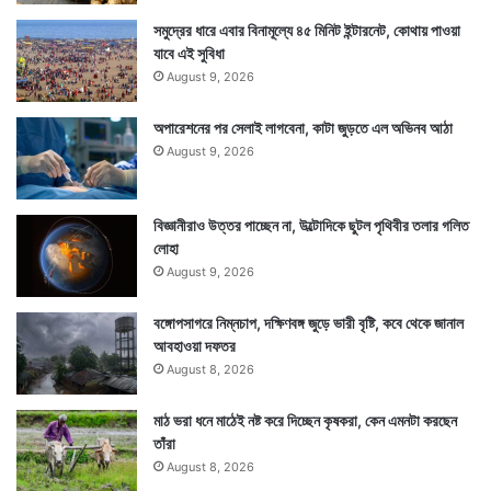
মন্দিরের পিছনে সিঁড়ি নেমে গিয়েছে মহানদীতে। ভারী মজার
সমুদ্রের ধারে এবার বিনামূল্যে ৪৫ মিনিট ইন্টারনেট, কোথায় পাওয়া
যাবে এই সুবিধা
নৌকাবিহারের ব্যবস্থা আছে ডিঙিনৌকায়।
August 9, 2026
অপারেশনের পর সেলাই লাগবেনা, কাটা জুড়তে এল অভিনব আঠা
August 9, 2026
বিজ্ঞানীরাও উত্তর পাচ্ছেন না, উল্টোদিকে ছুটল পৃথিবীর তলার গলিত
লোহা
August 9, 2026
বঙ্গোপসাগরে নিম্নচাপ, দক্ষিণবঙ্গ জুড়ে ভারী বৃষ্টি, কবে থেকে জানাল
আবহাওয়া দফতর
August 8, 2026
মাঠ ভরা ধনে মাঠেই নষ্ট করে দিচ্ছেন কৃষকরা, কেন এমনটা করছেন
তাঁরা
August 8, 2026