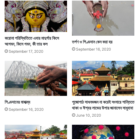
মতো। সিটি বাস নেই। রিকশাই সম্বল সম্বলপুরে। টুক করে দেখে
নেওয়া যায় পাহাড়-জঙ্গলে তারের বেড়া দেওয়া ডিয়ার পার্কে হরিণ
নীলগাই পাইথন ভামবিড়াল আর নানা প্রজাতির সাপ।
করোনা পরিস্থিতিতে এবার মাদুর্গার কিসে
তর্পণ ও পিণ্ডদান কেন করা হয়
আগমন, কিসে গমন, কী তার ফল
September 16, 2020
September 17, 2020
পিণ্ডদানের মাহাত্ম্য
পুজোপাঠ সাধনভজন না করেই সংসারে শান্তিতে
থাকা ও ঈশ্বর লাভের উপায় জানালেন সাধুবাবা
September 16, 2020
June 10, 2020