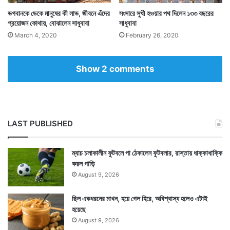
ভগবানকে ডেকে মানুষের কী লাভ, জীবনে এঁদের
সংসারে সুখী হওয়ার পথ দিলেন ১৩৩ বছরের
প্রয়োজন কোথায়, বোঝালেন সাধুবাবা
সাধুবাবা
March 4, 2020
February 26, 2020
Show 2 comments
হুমা মোটরে শহর থেকে ৩২ কিলোমিটার। হুমা সুখ্যাত হেলানো শিব
মন্দিরের জন্যে। উৎকলীয় শিল্পকলাধাঁচে নির্মিত মন্দিরটি এক
চূড়াবিশিষ্ট। বিশাল মন্দিরটি ডান দিকে হেলে রয়েছে ৪৭ডিগ্রি। সারা
LAST PUBLISHED
ভারতে আর দ্বিতীয়টি নেই। ভারতীয় মন্দির স্থাপত্যে এমন মন্দির
ম্যাচ চলাকালীন ফুটবলে পা ঠেকালেন ফুটবলার, রাস্তায় ধাক্কাধাক্কি
নজিরবিহীন। প্রাকৃতিক কোনও কারণে বা ভূমিকম্পে এ রকম
করল গাড়ি
হয়নি। এর নির্মাণশৈলীই এমনধারা। নির্মাণকাল ১২৫০ মতান্তরে
August 9, 2026
১৬৭০ সাল। আলো আঁধারিতে গর্ভমন্দিরের রোমাঞ্চকর পরিবেশে
ছিল একধরনের মাখন, হয়ে গেল হিরে, অবিশ্বাস্য হলেও এটাই
সাড়ে তিন ফুট গভীর কুণ্ডে শিবলিঙ্গ বিমলেশ্বর মহাদেব।
হয়েছে
August 9, 2026
মন্দিরঅঙ্গনে আরও কয়েকটি মন্দির আকারে ছোট কিন্তু হেলানো।