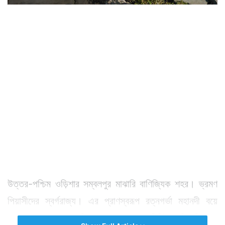
উত্তর-পশ্চিম ওড়িশার সম্বলপুর মাঝারি বাণিজ্যিক শহর। ভ্রমণ
পিয়াসীদের স্বর্গরাজ্য। এর প্রাণস্বরূপ রত্নগর্ভা মহানদী বয়ে
চলেছে এক প্রান্ত দিয়ে। শহর থেকে মিনিট কুড়ি রিকশায়