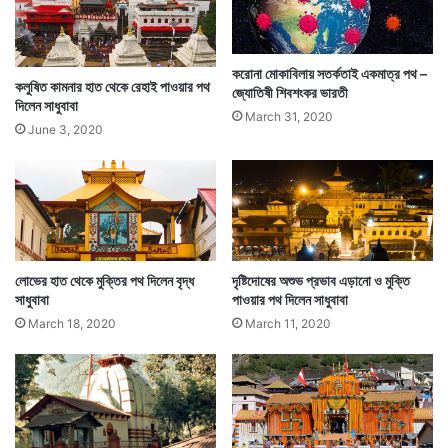
করোনা মোকাবিলায় সতর্কতাই একমাত্র পথ –
কলুষিত কামনার হাত থেকে রেহাই পাওয়ার পথ
জ্যোতিষী শিবশংকর ভারতী
দিলেন সাধুবাবা
March 31, 2020
June 3, 2020
লোভের হাত থেকে মুক্তির পথ দিলেন বৃদ্ধ
দৃষ্টিদোষের অশুভ প্রভাব এড়ানো ও মুক্তি
সাধুবাবা
পাওয়ার পথ দিলেন সাধুবাবা
March 18, 2020
March 11, 2020