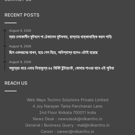
RECENT POSTS
August 9, 2026
ম্যাচ চলাকালীন ফুটবলে পা ঠেকালেন ফুটবলার, রাস্তায় ধাক্কাধাক্কি করল গাড়ি
সম্বলপুরের সেরা আকর্ষণ হীরাকুদ বাঁধ। মোটর ঘুরে ঘুরে উঠে আসে
August 9, 2026
ছিল একধরনের মাখন, হয়ে গেল হিরে, অবিশ্বাস্য হলেও এটাই হয়েছে
পাহাড়ের উপরে প্রায় সমতল। এখানে গান্ধিমিনার থেকে চারদিকে
August 9, 2026
দেখা যায় বিস্ময়কর লেকের শোভা আর সুদীর্ঘ বাঁধ। অন্যপ্রান্তে
সমুদ্রের ধারে এবার বিনামূল্যে ৪৫ মিনিট ইন্টারনেট, কোথায় পাওয়া যাবে এই সুবিধা
নেহেরুমিনার। দূরত্ব প্রায় ৫ কিলোমিটার। এতটাই লম্বা বিশ্বের
REACH US
দীর্ঘতম বাঁধ। এশিয়ার বৃহত্তম লেকটি ৭৪৬ বর্গ কিলোমিটার এলাকা
জুড়ে। বাঁধ নির্মাণে যে পরিমাণ যে মালমসলা লেগেছিল তাতে নাকি
Web Ways Techno Solutions Private Limited
4 Joy Narayan Tarka Panchanan Lane
কন্যাকুমারী থেকে কাশ্মীর, অমৃতসর থেকে ডিব্রুগড় পর্যন্ত রাস্তা
2nd Floor Kolkata 700011 India
হয়ে যেত অনায়াসে। সেটি চওড়ায় হত ৮মিটার। হীরাকুদ প্রজেক্ট
News Desk : newsdesk@nilkantho.in
General / Business Query : mail@nilkantho.in
কলোনিতে সিকিউরিটি অফিসে লিখিত অনুমতি নিতে হয়। নিখরচায়
Career : career@nilkantho.in