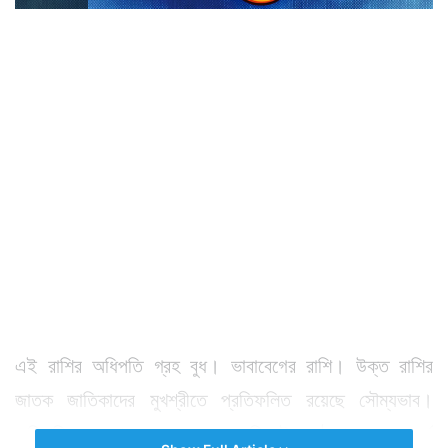
এই রাশির অধিপতি গ্রহ বুধ। ভাবাবেগের রাশি। উক্ত রাশির
জাতক জাতিকাদের মুখশ্রীতে প্রতিফলিত রয়েছে সৌম্যভাব।
স্মৃতিশক্তির প্রখরতায় এরা অনেক বিষয়ই কণ্ঠস্থ করতে সমর্থ