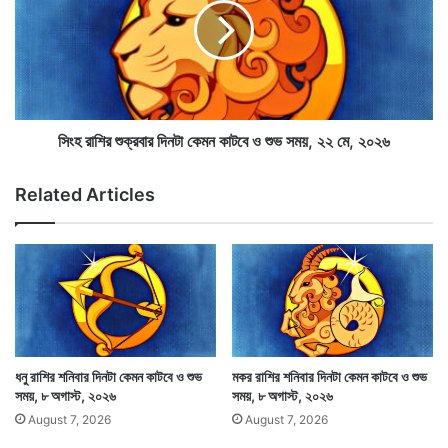
ন
শি
কা
র
ট
শু
বে
ক্র
ও
বা
শু
র
আমার জ্যোতিষশাস্ত্রের শিক্ষাগুরু শ্রীশুকদেব গোস্বামীর গ্রন্থের
ভ
দি
সিংহ রাশির শুক্রবার দিনটা কেমন কাটবে ও শুভ সময়, ২২ মে, ২০২৬
স
ন
সাহায্য নিয়ে এই অংশটুকু লেখা হয়েছে। এর সঙ্গে সংযোজন করা
ম
টা
Related Articles
হয়েছে নিজের পেশাগত জীবনের বেশ কিছু অভিজ্ঞতার কথা। লেখক
য়
কে
,
ম
চিরকৃতজ্ঞ হয়ে রইল উক্ত গ্রন্থের লেখক ও প্রকাশকের কাছে।
২
ন
২
কা
মে
ট
,
বে
২
ও
০
শু
২
ভ
ধনু রাশির শনিবার দিনটা কেমন কাটবে ও শুভ
মকর রাশির শনিবার দিনটা কেমন কাটবে ও শুভ
৬
স
সময়, ৮ অগাস্ট, ২০২৬
সময়, ৮ অগাস্ট, ২০২৬
ম
August 7, 2026
August 7, 2026
য়