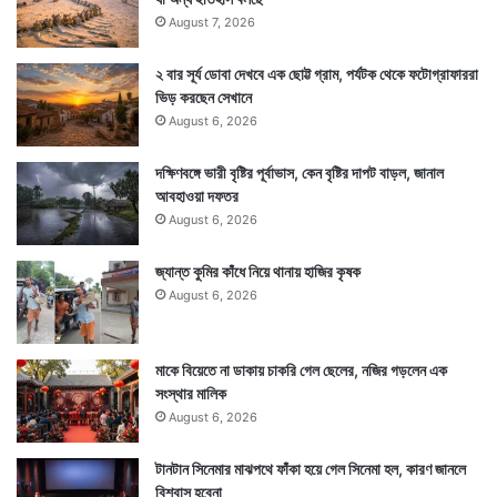
August 7, 2026
যাওয়া, পরীক্ষা, বাড়ি কেনাবেচা ইত্যাদি যেকোনও এই কাজ
অমৃতযোগ ও মাহেন্দ্রযোগে করলে শুভ ফল পাওয়া যেতে পারে।
২ বার সূর্য ডোবা দেখবে এক ছোট্ট গ্রাম, পর্যটক থেকে ফটোগ্রাফাররা
ভিড় করছেন সেখানে
August 6, 2026
দক্ষিণবঙ্গে ভারী বৃষ্টির পূর্বাভাস, কেন বৃষ্টির দাপট বাড়ল, জানাল
আবহাওয়া দফতর
August 6, 2026
জ্যান্ত কুমির কাঁধে নিয়ে থানায় হাজির কৃষক
August 6, 2026
মাকে বিয়েতে না ডাকায় চাকরি গেল ছেলের, নজির গড়লেন এক
সংস্থার মালিক
August 6, 2026
আরেকটা হল বারবেলা, কালবেলা ও কালরাত্রি। এই সময় যেকোনও
টানটান সিনেমার মাঝপথে ফাঁকা হয়ে গেল সিনেমা হল, কারণ জানলে
বিশ্বাস হবেনা