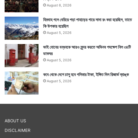
শুভকাজ নিষ্ফলই হয়ে থাকে। সুতরাং আনুমানিক সময় ধরে কাজ
August 6, 2026
করলে ভাল ফল আশা করা যেতে পারে।
হিমবাহ গলে বেরিয়ে পড়া পাহাড়ের গায়ে সাদা রং করা হয়েছিল, তাতে
কি উপকার হয়েছিল
August 5, 2026
ভাই বোনের বন্ধনকে আরও সুন্দর করতে অভিনব পদক্ষেপ নিল ৩৪টি
ডাকঘর
August 5, 2026
কবে থেকে দেশে চালু হবে পলিমার টাকা, ইঙ্গিত দিল রিজার্ভ ব্যাঙ্ক
August 5, 2026
আজকের সময়সূচী :
ABOUT US
DISCLAIMER