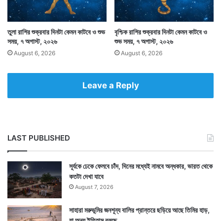
তবুও কিছুটা শুভ ফল আশা করা যায়। যেমন অমৃতযোগ ও
মাহেন্দ্রযোগ।
তুলা রাশির শুক্রবার দিনটা কেমন কাটবে ও শুভ
বৃশ্চিক রাশির শুক্রবার দিনটা কেমন কাটবে ও
সময়, ৭ অগাস্ট, ২০২৬
শুভ সময়, ৭ অগাস্ট, ২০২৬
August 6, 2026
August 6, 2026
Leave a Reply
LAST PUBLISHED
সূর্যকে ঢেকে ফেলবে চাঁদ, দিনের মধ্যেই নামবে অন্ধকার, ভারত থেকে
কতটা দেখা যাবে
August 7, 2026
এই যোগে যেকোনও শুভকাজে বেরলে সাধারণভাবে শুভ ফললাভ হয়ে
সাহারা মরুভূমির জনশূন্য বালির প্রান্তরে ছড়িয়ে আছে তিমির হাড়,
থাকে। যেমন চাকরির পরীক্ষা, কোথাও যাত্রা, কোনও শুভকাজে
যা অন্য ইতিহাস বলছে