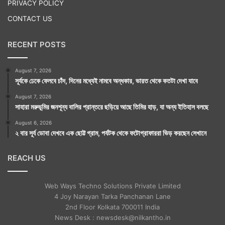
অমৃতযোগ : সকাল ১১টা ৫৯ মিনিট থেকে ২টো ৩৭ মিনিটের
PRIVACY POLICY
মধ্যে। পুনরায় রাত্রি ৮টা ১৭ মিনিটের মধ্যে। পুনরায় রাত্রি ১২টা
CONTACT US
৩৮ মিনিট থেকে ২টো ৪৯ মিনিটের মধ্যে। পুনরায় ৩টে ৩২ মিনিট
RECENT POSTS
থেকে সূর্যোদয় পর্যন্ত।
মাহেন্দ্রযোগ : সকাল ৫টা ৫১ মিনিট থেকে ৬টা ৪৪ মিনিটের মধ্যে।
August 7, 2026
সূর্যকে ঢেকে ফেলবে চাঁদ, দিনের মধ্যেই নামবে অন্ধকার, ভারত থেকে কতটা দেখা যাবে
পুনরায় ৯টা ২২ মিনিট থেকে ১০টা ১৪ মিনিটের মধ্যে।
August 7, 2026
বারবেলা : সকাল ৮টা ১৬ মিনিট থেকে ১১টা ৩৩ মিনিটের মধ্যে।
সাহারা মরুভূমির জনশূন্য বালির প্রান্তরে ছড়িয়ে আছে তিমির হাড়, যা অন্য ইতিহাস বলছে
কালরাত্রি : রাত্রি ৮টা ৫০ মিনিট থেকে ১০টা ১২ মিনিটের মধ্যে।
August 6, 2026
২ বার সূর্য ডোবা দেখবে এক ছোট্ট গ্রাম, পর্যটক থেকে ফটোগ্রাফাররা ভিড় করছেন সেখানে
REACH US
এখানে যে প্রতিকারগুলি রাশি অনুযায়ী করা হল তা শুধুমাত্র এক
Web Ways Techno Solutions Private Limited
বছরের জন্য। প্রতিকারগুলি আমার মনগড়া কোনও কথা নয়।
4 Joy Narayan Tarka Panchanan Lane
বিভিন্ন সময়ে ভারতের নানা প্রান্তে ভ্রমণকালীন পথচলতি
2nd Floor Kolkata 700011 India
News Desk : newsdesk@nilkantho.in
সাধুসঙ্গের সময় লোক-কল্যাণে সাধুদের বলা প্রতিকারগুলিই এখানে