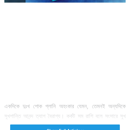
একদিকে দুঃখ শোক গ্লানি অহংকার যেমন, তেমনই অন্যদিকে
সুখশান্তি আনন্দ ত্যাগ বৈরাগ্য। কর্কট সম রাশি বলে সংসারে সুখ
দুঃখ শোককে এই রাশির জাতক জাতিকারা অস্বীকার করে না, সাদরে