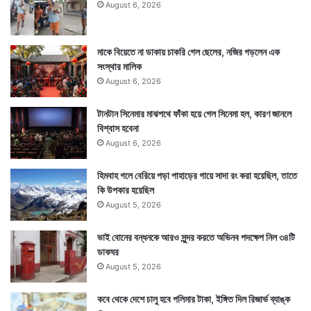
August 6, 2026
মাকে বিয়েতে না ডাকায় চাকরি গেল ছেলের, নজির গড়লেন এক
সংস্থার মালিক
August 6, 2026
টানটান সিনেমার মাঝপথে ফাঁকা হয়ে গেল সিনেমা হল, কারণ জানলে
বিশ্বাস হবেনা
August 6, 2026
হিমবাহ গলে বেরিয়ে পড়া পাহাড়ের গায়ে সাদা রং করা হয়েছিল, তাতে
কি উপকার হয়েছিল
August 5, 2026
আরেকটা হল বারবেলা, কালবেলা ও কালরাত্রি। এই সময় যেকোনও
ভাই বোনের বন্ধনকে আরও সুন্দর করতে অভিনব পদক্ষেপ নিল ৩৪টি
শুভকাজ নিষ্ফলই হয়ে থাকে। সুতরাং আনুমানিক সময় ধরে কাজ
ডাকঘর
করলে ভাল ফল আশা করা যেতে পারে।
August 5, 2026
কবে থেকে দেশে চালু হবে পলিমার টাকা, ইঙ্গিত দিল রিজার্ভ ব্যাঙ্ক