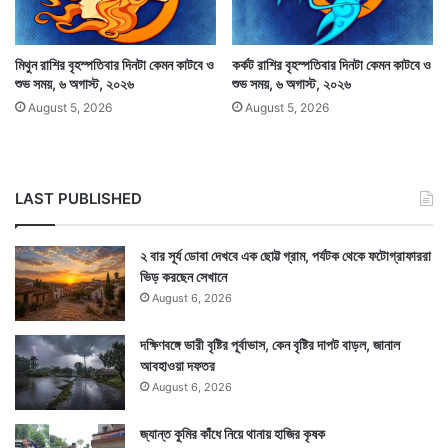
মিথুন রাশির বৃহস্পতিবার দিনটা কেমন কাটবে ও
কর্কট রাশির বৃহস্পতিবার দিনটা কেমন কাটবে ও
শুভ সময়, ৬ অগাস্ট, ২০২৬
শুভ সময়, ৬ অগাস্ট, ২০২৬
August 5, 2026
August 5, 2026
LAST PUBLISHED
২ বার সূর্য ডোবা দেখবে এক ছোট্ট গ্রাম, পর্যটক থেকে ফটোগ্রাফাররা
ভিড় করছেন সেখানে
August 6, 2026
এই যোগে যেকোনও শুভকাজে বেরলে সাধারণভাবে শুভ ফললাভ হয়ে
থাকে। যেমন চাকরির পরীক্ষা, কোথাও যাত্রা, কোনও শুভকাজে
দক্ষিণবঙ্গে ভারী বৃষ্টির পূর্বাভাস, কেন বৃষ্টির দাপট বাড়ল, জানাল
আবহাওয়া দফতর
যাওয়া, পরীক্ষা, বাড়ি কেনাবেচা ইত্যাদি যেকোনও এই কাজ
August 6, 2026
অমৃতযোগ ও মাহেন্দ্রযোগে করলে শুভ ফল পাওয়া যেতে পারে।
জ্যান্ত কুমির কাঁধে নিয়ে থানায় হাজির কৃষক