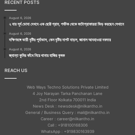
মাহেন্দ্রযোগ : রাত্রি ৩টে ৩০ মিনিট থেকে ৪টে ১২ মিনিটের
RECENT POSTS
মধ্যে।
August 6, 2026
বারবেলা : সকাল ৬টা ৩৬ মিনিট থেকে ৮টা ১৬ মিনিটের মধ্যে।
২ বার সূর্য ডোবা দেখবে এক ছোট্ট গ্রাম, পর্যটক থেকে ফটোগ্রাফাররা ভিড় করছেন সেখানে
দুপুর ২টো ৫৭ মিনিট থেকে ৪টে ৩৮ মিনিটের মধ্যে।
August 6, 2026
দক্ষিণবঙ্গে ভারী বৃষ্টির পূর্বাভাস, কেন বৃষ্টির দাপট বাড়ল, জানাল আবহাওয়া দফতর
কালরাত্রি : রাত্রি ১০টা ১৭ মিনিট থেকে ১১টা ৩৭ মিনিটের
August 6, 2026
মধ্যে।
জ্যান্ত কুমির কাঁধে নিয়ে থানায় হাজির কৃষক
REACH US
এখানে যে প্রতিকারগুলি রাশি অনুযায়ী করা হল তা শুধুমাত্র এক
Web Ways Techno Solutions Private Limited
বছরের জন্য। প্রতিকারগুলি আমার মনগড়া কোনও কথা নয়।
4 Joy Narayan Tarka Panchanan Lane
2nd Floor Kolkata 700011 India
বিভিন্ন সময়ে ভারতের নানা প্রান্তে ভ্রমণকালীন পথচলতি
News Desk : newsdesk@nilkantho.in
General / Business Query : mail@nilkantho.in
সাধুসঙ্গের সময় লোক-কল্যাণে সাধুদের বলা প্রতিকারগুলিই এখানে
Career : career@nilkantho.in
করা হল।
Call : +918100168306
WhatsApp : +919830163939