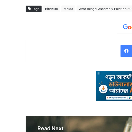
Tags
Birbhum
Malda
West Bengal Assembly Election 20
Read Next