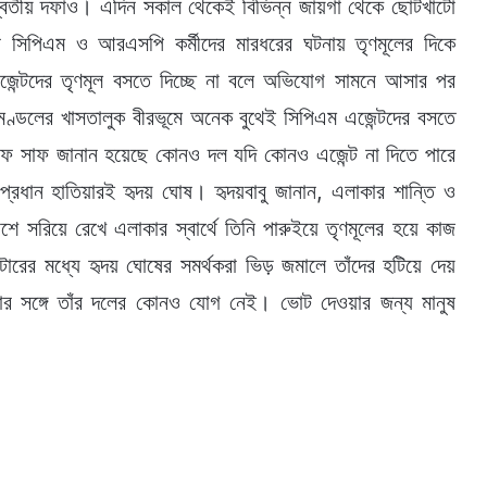
্বিতীয় দফাও। এদিন সকাল থেকেই বিভিন্ন জায়গা থেকে ছোটখাটো
 সিপিএম ও আরএসপি কর্মীদের মারধরের ঘটনায় তৃণমূলের দিকে
েন্টদের তৃণমূল বসতে দিচ্ছে না বলে অভিযোগ সামনে আসার পর
মণ্ডলের খাসতালুক বীরভূমে অনেক বুথেই সিপিএম এজেন্টদের বসতে
ে সাফ জানান হয়েছে কোনও দল যদি কোনও এজেন্ট না দিতে পারে
প্রধান হাতিয়ারই হৃদয় ঘোষ। হৃদয়বাবু জানান, এলাকার শান্তি ও
 পাশে সরিয়ে রেখে এলাকার স্বার্থে তিনি পারুইয়ে তৃণমূলের হয়ে কাজ
ের মধ্যে হৃদয় ঘোষের সমর্থকরা ভিড় জমালে তাঁদের হটিয়ে দেয়
নার সঙ্গে তাঁর দলের কোনও যোগ নেই। ভোট দেওয়ার জন্য মানুষ