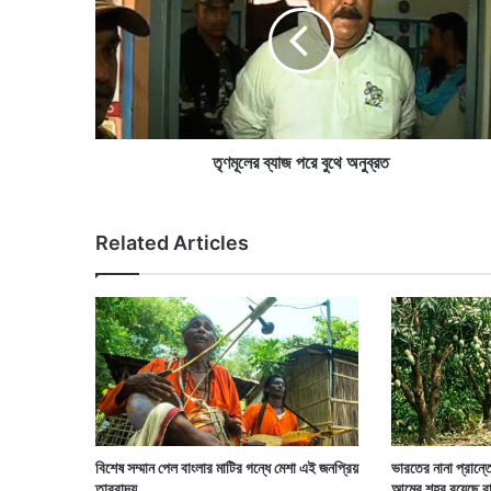
লে
র
ব্যা
জ
প
রে
বু
তৃণমূলের ব্যাজ পরে বুথে অনুব্রত
থে
অ
নু
Related Articles
ব্র
ত
বিশেষ সম্মান পেল বাংলার মাটির গন্ধে মেশা এই জনপ্রিয়
ভারতের নানা প্রান্
তারবাদ্য
আমের শহর রয়েছে ব