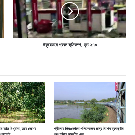
ড
রে
প্র
ব
ল
ভূ
মি
ইকুয়েডরে প্রবল ভূমিকম্প, মৃত ২৭০
ক
ম্প
,
মৃ
ত
২
৭
০
তের আম বিখ্যাত, তবে দেশের
গ্রীষ্মের দিনগুলোতে পশ্চিমবঙ্গের জন্য বিশেষ ব্যবস্থার
াংলাতেই
পথে হাঁটল ভারতীয় রেল