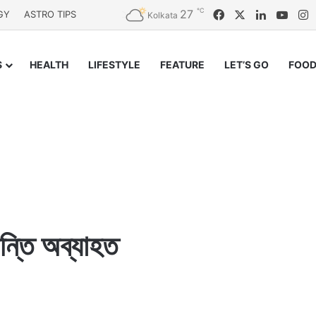
℃
27
Facebook
X
LinkedIn
YouT
I
GY
ASTRO TIPS
Kolkata
S
HEALTH
LIFESTYLE
FEATURE
LET’S GO
FOOD
ন্তি অব্যাহত