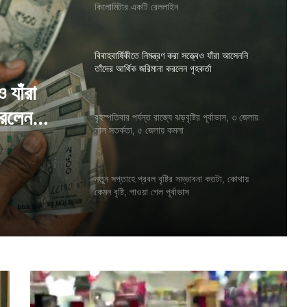
কিলোমিটার একটি রেললাইন
বিবাহবার্ষিকীতে নিমন্ত্রণ করা সত্ত্বেও যাঁরা আসেননি
তাঁদের আর্থিক জরিমানা করলেন গৃহকর্তা
ও যাঁরা
করলেন
বৃহস্পতিবার পর্যন্ত রাজ্যে ঝড়বৃষ্টির পূর্বাভাস, ৩ জেলায়
লাল সতর্কতা, ৫ জেলায় কমলা
নতুন সপ্তাহে প্রবল বৃষ্টির সম্ভাবনা কতটা, কোথায়
কেমন বৃষ্টি, পাওয়া গেল পূর্বাভাস
ই
কু
য়ে