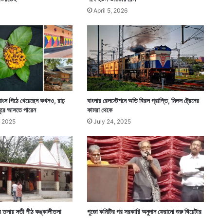
April 5, 2026
াংস পিঠে খেয়েছেন কখনও, রাঢ়
বাংলার রেলস্টেশনে অতি বিরল প্রাপ্তি, মিলল ট্রেনের
 ঘুরে আসতে পারেন
কামরা থেকে
 2025
July 24, 2025
র তলায় সতী পীঠ কঙ্কালীতলা
পুজো কমিটির পর সরকারি অনুদান ফেরানো শুরু থিয়েটার