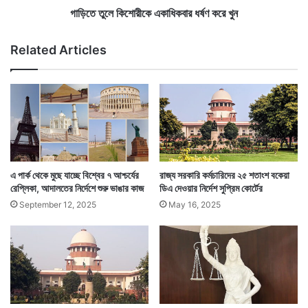
ন্ত্রী
এ
গাড়িতে তুলে কিশোরীকে একাধিকবার ধর্ষণ করে খুন
কা
ধি
Related Articles
ক
বা
র
ধ
র্ষ
ণ
ক
রে
খু
এ পার্ক থেকে মুছে যাচ্ছে বিশ্বের ৭ আশ্চর্যের
রাজ্য সরকারি কর্মচারিদের ২৫ শতাংশ বকেয়া
ন
রেপ্লিকা, আদালতের নির্দেশে শুরু ভাঙার কাজ
ডিএ দেওয়ার নির্দেশ সুপ্রিম কোর্টের
September 12, 2025
May 16, 2025