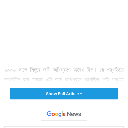
২০০৬ সালে সিঙ্গুরে জমি অধিগ্রহণ অবৈধ ছিল। যে পদ্ধতিতে
তৎকালীন বাম সরকার এই জমি অধিগ্রহণ করেছিল সেই পদ্ধতি
বেআইনি। এদিন সুপ্রিম কোর্টে বিচারপতি ভি গোপাল গৌড়া ও
Show Full Article
বিচারপতি অরুণ মিশ্রের বেঞ্চ এমনই রায় দিলেন। আগামী ১২
সপ্তাহের মধ্যে সিঙ্গুরের অধিগৃহীত জমি কৃষকদের ফেরত দেওয়ার
নির্দেশ দিয়েছে আদালত। আদালতের তরফে জানান হয়, ওই জমিতে
ন্যানো কারখানা হয়নি। কারখানা চলে গেছে গুজরাটে। এই