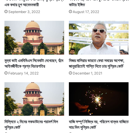
এক কথায় চুপ আবেদনকারী
কাটার ইঙ্গিত
September 3, 2022
August 17, 2022
মুন্না ভাই এমবিবিএস সিনেমাটা দেখেছেন, দুঁদে
বিজয় মালিয়ার ভারতে ফেরা সময়ের অপেক্ষা,
আইনজীবীকে প্রশ্ন বিচারপতির
জানুয়ারিতেই শাস্তি দিতে চায় সুপ্রিম কোর্ট
February 14, 2022
December 1, 2021
দিল্লিতে ২ দিনের লকডাউনের পরামর্শ দিল
বাজি সম্পূর্ণ নিষিদ্ধ নয়, পরিবেশ বান্ধব বাজিতে
সুপ্রিম কোর্ট
সায় দিল সুপ্রিম কোর্ট