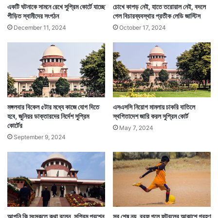
একটি ঘটনাকে সামনে রেখে সুপ্রিম কোর্টে যাচ্ছে
চোখে কাপড় নেই, হাতে তরোয়াল নেই, বদলে
পীড়িত স্বামীদের সংগঠন
গেল বিচারব্যবস্থার প্রতীক লেডি জাস্টিস
December 11, 2024
October 17, 2024
মঙ্গলবার বিকেল ৫টার মধ্যে কাজে যোগ দিতে
এসএসসি নিয়োগ মামলায় চাকরি বাতিলে
হবে, জুনিয়র ডাক্তারদের নির্দেশ সুপ্রিম
স্থগিতাদেশ জারি করল সুপ্রিম কোর্ট
কোর্টের
May 7, 2024
September 9, 2024
আপনি কি সংস্কৃতে কথা বলেন, সুপ্রিম প্রশ্নে
সব শেষ নয়, বরফ গলে ফুটবলের আকাশে গ্রহণ