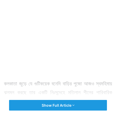
কলকাতা জুড়ে যে গুটিকয়েক বনেদি বাড়ির পুজো আজও স্বমহিমায়
ঝলমল করছে তার একটি নিঃসন্দেহে মতিলাল শীলের পারিবারিক
পুজো। কলুটোলার শীল পরিবারের ২০০ বছরের এই পুজোর শুরু
Show Full Article
করেন সে সময়ের ধনাঢ্য জমিদার তথা বহু সমাজসেবামূলক কাজের