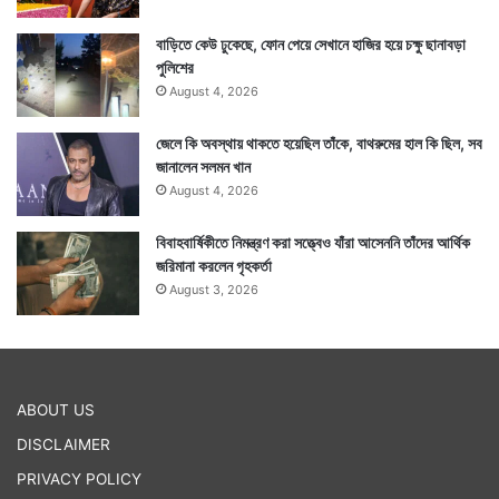
বাড়িতে কেউ ঢুকেছে, ফোন পেয়ে সেখানে হাজির হয়ে চক্ষু ছানাবড়া
পুলিশের
August 4, 2026
জেলে কি অবস্থায় থাকতে হয়েছিল তাঁকে, বাথরুমের হাল কি ছিল, সব
মতিলাল শীল বিখ্যাত ব্যবসায়ী ছিলেন। পুরনো কলকাতার একজন
জানালেন সলমন খান
August 4, 2026
বিশিষ্ট মানুষও ছিলেন তিনি। একসময়ে তাঁর জমিদারি ছড়ানো ছিল
বাগনান, মেদিনীপুর, উত্তর ২৪ পরগনা এবং বাংলাদেশেও।
বিবাহবার্ষিকীতে নিমন্ত্রণ করা সত্ত্বেও যাঁরা আসেননি তাঁদের আর্থিক
জরিমানা করলেন গৃহকর্তা
August 3, 2026
ABOUT US
DISCLAIMER
PRIVACY POLICY