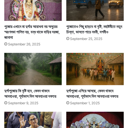
ম
রয়েছে। বনেদি বাড়ির পুজো বিভাগে একের পর এক পুরস্কার
লি
ন
জিতেছে মতিলাল শীলের বাড়ির পুজো।
প্রা
চী
‌পুজোয় এখানে মা দুর্গার আরাধনা নয় অসুরের
পুজোতেও পিছু ছাড়বে না বৃষ্টি, মহাষ্টমীতে নতুন
ন
স্মরণসভা পালিত হয়, বন্ধ থাকে বাড়ির দরজা,
চিন্তা, ভাসতে পারে নবমী, দশমীও
জানালা
এ
September 25, 2025
ই
September 26, 2025
পু
জো
দুর্গাপুজোয় কি বৃষ্টি হবে, কেমন থাকবে
দুর্গাপুজো এগিয়ে আসছে, কেমন থাকবে
আবহাওয়া, পূর্বাভাস দিল আবহাওয়া দফতর
আবহাওয়া, পূর্বাভাস দিল আবহাওয়া দফতর
September 9, 2025
September 1, 2025