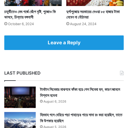
চতুর্থীতেও মেঘ গর্জে ঝেঁপে বৃষ্টি, পুজোও কি
দুর্গাপুজোয় সরকারের দেওয়া ৮৫ হাজার টাকা
শীল বাড়ির পুজোর প্রস্তুতি শুরু হয় উল্টোরথের দিন থেকে।
ভাসবে, চিন্তায় বঙ্গবাসী
নেবেন না বৌঠানরা
উল্টোরথের দিনে গরানকাঠের কাঠামো পুজো হয়। পুজোর পুরোহিত ও
October 6, 2024
August 24, 2024
প্রতিমাশিল্পী বংশ পরম্পরায় এই পুজোর সঙ্গে যুক্ত। এবছর প্রতিমা
Leave a Reply
গড়েছেন অখিল পাল আর পুরোহিত গোপাল বটব্যাল।
LAST PUBLISHED
টানটান সিনেমার মাঝপথে ফাঁকা হয়ে গেল সিনেমা হল, কারণ জানলে
বিশ্বাস হবেনা
August 6, 2026
হিমবাহ গলে বেরিয়ে পড়া পাহাড়ের গায়ে সাদা রং করা হয়েছিল, তাতে
কি উপকার হয়েছিল
August 5, 2026