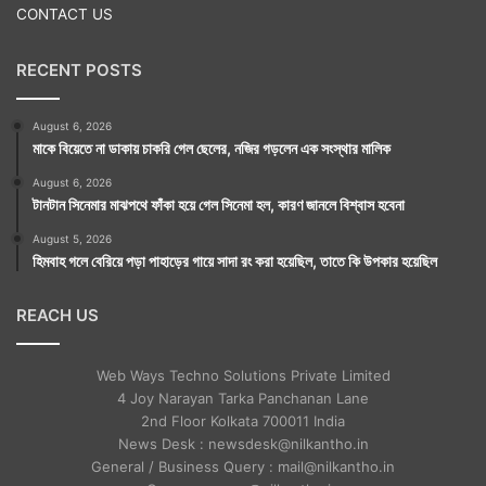
CONTACT US
RECENT POSTS
কলুটোলা স্ট্রিটের শীল বাড়িতে এখন চার শরিকের বসবাস। তবে
August 6, 2026
মাকে বিয়েতে না ডাকায় চাকরি গেল ছেলের, নজির গড়লেন এক সংস্থার মালিক
এঁদের সকলের পদবী মল্লিক। মতিলালের ছোটছেলে কানাইলাল শীল
August 6, 2026
এই বাড়িটি পেয়েছিলেন। কানাইলালের ছেলে গোপাললালের দুই
টানটান সিনেমার মাঝপথে ফাঁকা হয়ে গেল সিনেমা হল, কারণ জানলে বিশ্বাস হবেনা
কন্যা হেমকুমারী ও সুকুমারী দাসী। গোপাললাল শীলের কোনও
August 5, 2026
হিমবাহ গলে বেরিয়ে পড়া পাহাড়ের গায়ে সাদা রং করা হয়েছিল, তাতে কি উপকার হয়েছিল
পুত্রসন্তান ছিল না। ফলে তাঁর ভাগ্নেরা সম্পত্তি পান। তারপর
থেকে তাঁরাই পুজো চালিয়ে আসছেন।
REACH US
Web Ways Techno Solutions Private Limited
4 Joy Narayan Tarka Panchanan Lane
2nd Floor Kolkata 700011 India
News Desk : newsdesk@nilkantho.in
General / Business Query : mail@nilkantho.in