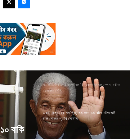
আর্জেন্টিনাকে হারিয়ে ফুটবল বিশ্বকাপ জিতল স্পেন, কেঁদে
ফেললেন মেসি
একটা অধ্যায়ের সমাপ্তি, ৯০ হতে ১০ বাকি থাকতেই
চলে গেলেন গ্যারি সোবার্স
ায় চমক,