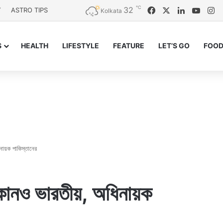
℃
32
Facebook
X
LinkedIn
YouT
In
Y
ASTRO TIPS
Kolkata
S
HEALTH
LIFESTYLE
FEATURE
LET’S GO
FOOD
ায়ক পাকিস্তানের
োনও ভারতীয়, অধিনায়ক