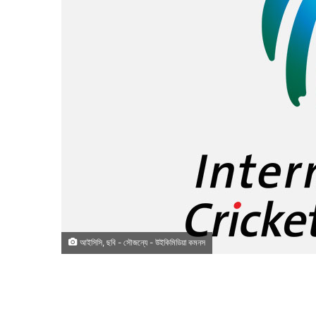
আইসিসি, ছবি - সৌজন্যে - উইকিমিডিয়া কমনস