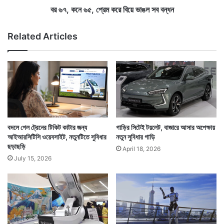
শ
,
বর ৬৭, কনে ৬৫, প্রেম করে বিয়ে ভাঙল সব বন্ধন
প্রে
ম
Related Articles
ক
রে
বি
য়ে
ভা
ঙ
ল
স
ব
বদলে গেল ট্রেনের টিকিট কাটার জন্য
গাড়ির সিটেই টয়লেট, বাজারে আসার অপেক্ষায়
ব
আইআরসিটিসি ওয়েবসাইট, নতুনটিতে সুবিধার
নতুন সুবিধার গাড়ি
পড়ুন : হু হু করে বাড়ছে বিবাহবহির্ভূত সম্পর্ক গড়তে অ্যাপের চাহিদা
ন্ধ
ছড়াছড়ি
April 18, 2026
ন
July 15, 2026