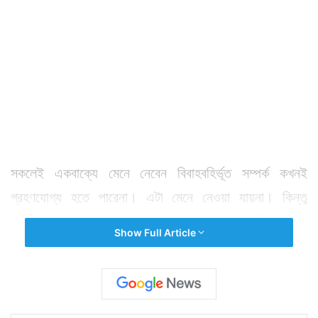
সকলেই একবাক্যে মেনে নেবেন বিবাহবহির্ভূত সম্পর্ক কখনই
গ্রহণযোগ্য হতে পারেনা। এটা মেনে নেওয়া যায়না। কিন্তু
ফ্রান্সের একটি অ্যাপ বিবাহবহির্ভূত সম্পর্কে উৎসাহী নারী পুরুষকে
Show Full Article
সেই সুযোগ করে দিচ্ছে। রীতিমত অ্যাপে রেজিস্ট্রেশন করে সেখান
থেকে পার্টনার খুঁজে নেওয়া যায়। যাঁর সঙ্গে বিবাহবহির্ভূত সম্পর্ক
স্থাপন করতে চান তাঁকে খুঁজে নিতে পারবেন সদস্যরা।