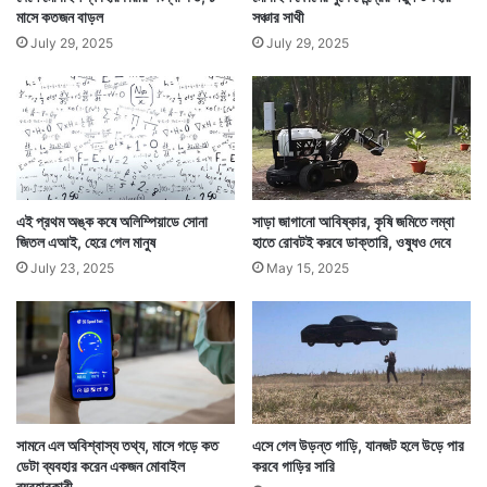
মাসে কতজন বাড়ল
সঞ্চার সাথী
July 29, 2025
July 29, 2025
এই প্রথম অঙ্ক কষে অলিম্পিয়াডে সোনা
সাড়া জাগানো আবিষ্কার, কৃষি জমিতে লম্বা
জিতল এআই, হেরে গেল মানুষ
হাতে রোবটই করবে ডাক্তারি, ওষুধও দেবে
July 23, 2025
May 15, 2025
তবে গ্লিডেন এটাও স্বীকার করেছে যে বিবাহবহির্ভূত সম্পর্ক
স্থাপনে ভারতে উৎসাহ নজরে পড়লেও তা অন্য অনেক দেশের
থেকেই কম। আবার তাদের অ্যাপে নাম লেখানো বিবাহবহির্ভূত
সামনে এল অবিশ্বাস্য তথ্য, মাসে গড়ে কত
এসে গেল উড়ন্ত গাড়ি, যানজট হলে উড়ে পার
ডেটা ব্যবহার করেন একজন মোবাইল
করবে গাড়ির সারি
সম্পর্ক স্থাপনে উৎসাহীদের মধ্যে ১২ শতাংশ চাইছেন সমলিঙ্গে
ব্যবহারকারী