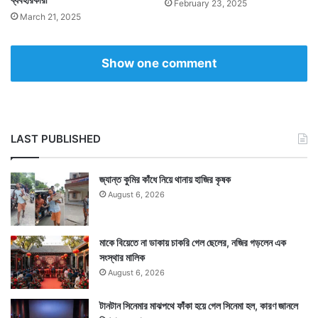
February 23, 2025
March 21, 2025
বিবাহবহির্ভূত সম্পর্ক তৈরি করতে। — সংবাদ সংস্থার সাহায্য নিয়ে
লেখা
Show one comment
LAST PUBLISHED
জ্যান্ত কুমির কাঁধে নিয়ে থানায় হাজির কৃষক
August 6, 2026
মাকে বিয়েতে না ডাকায় চাকরি গেল ছেলের, নজির গড়লেন এক
সংস্থার মালিক
August 6, 2026
Tags
Gleeden
Technology News
টানটান সিনেমার মাঝপথে ফাঁকা হয়ে গেল সিনেমা হল, কারণ জানলে