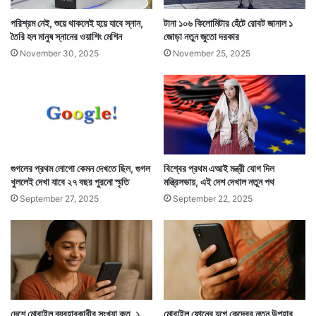
পরিশ্রম নেই, শুয়ে থাকলেই হয়ে যাবে স্নান,
টানা ১০৬ কিলোমিটার হেঁটে রোবট জানাল ১
তৈরি হল মানুষ স্নানের ওয়াশিং মেশিন
জোড়া নতুন জুতো দরকার
November 30, 2025
November 25, 2025
ভারতের প্রথম যে ৫টি শহরের নারী পুরুষ বিবাহবহির্ভূত সম্পর্কে
সবচেয়ে বেশি উৎসাহী সেসব শহরের তালিকা প্রকাশ করেছে
গুগলের প্রথম লোগো কেমন দেখতে ছিল, গুগল
বিশ্বের প্রথম এআই মন্ত্রী যোগ দিল
খুললেই দেখা যাবে ২৭ বছর পুরনো স্মৃতি
মন্ত্রিসভায়, এই দেশ দেখাল নতুন পথ
গ্লিডেন। দেখা যাচ্ছে কলকাতার পরে চতুর্থ স্থানে রয়েছে দিল্লি।
September 27, 2025
September 22, 2025
আর পঞ্চম স্থানে রয়েছে মুম্বইয়ের অদূরে পুনে। ভারতে এই
গ্লিডেন অ্যাপের চাহিদা দিনকে দিন বেড়েই চলেছে। নাম লিখিয়েই
চলেছেন বিবাহিত নারী পুরুষরা। তাঁরা অন্য পার্টনার চাইছেন।
বিবাহিত জীবনের বাইরে এক অন্য পুরুষ বা নারী। যাঁর সঙ্গেও তিনি
সময় কাটাতে চাইছেন।
দেশে মোবাইল ব্যবহারকারীর সংখ্যা কত, ১
মোবাইল ফোনের যুগে কেন্দ্রের নতুন উপহার